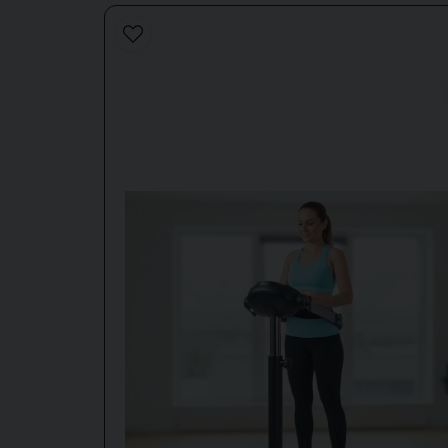
name
Nimi
Kyllä, voitte julkaista kysymykseni.