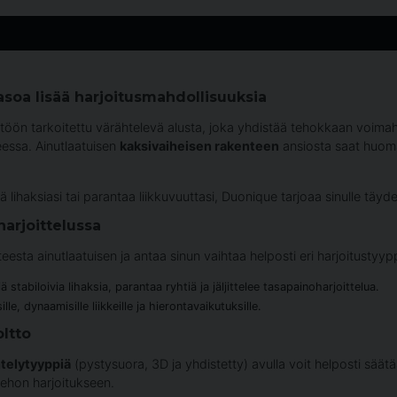
asoa lisää harjoitusmahdollisuuksia
töön tarkoitettu värähtelevä alusta, joka yhdistää tehokkaan voimah
eessa. Ainutlaatuisen
kaksivaiheisen rakenteen
ansiosta saat huoma
lihaksiasi tai parantaa liikkuvuuttasi, Duonique tarjoaa sinulle täydel
harjoittelussa
sta ainutlaatuisen ja antaa sinun vaihtaa helposti eri harjoitustyyppi
ä stabiloivia lihaksia, parantaa ryhtiä ja jäljittelee tasapainoharjoittelua.
e, dynaamisille liikkeille ja hierontavaikutuksille.
oltto
htelytyyppiä
(pystysuora, 3D ja yhdistetty) avulla voit helposti säätä
ehon harjoitukseen.