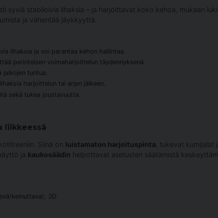
ti syviä stabiloivia lihaksia – ja harjoittavat koko kehoa, mukaan luk
tumista ja vähentää jäykkyyttä.
via lihaksia ja voi parantaa kehon hallintaa.
yttää perinteisen voimaharjoittelun täydennyksenä.
 jalkojen tuntua.
haksia harjoittelun tai arjen jälkeen.
itä sekä tukea joustavuutta.
a liikkeessä
otitreeniin. Siinä on
luistamaton harjoituspinta
, tukevat kumijalat
näyttö ja
kaukosäädin
helpottavat asetusten säätämistä keskeyttämät
evä/keinuttava), 3D