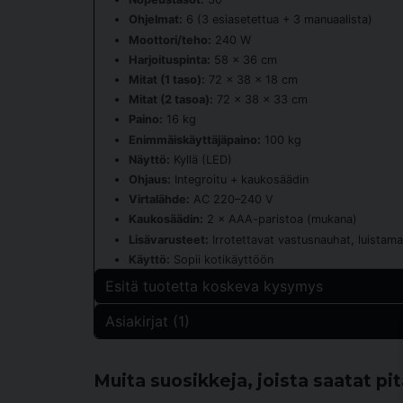
Ohjelmat:
6 (3 esiasetettua + 3 manuaalista)
Moottori/teho:
240 W
Harjoituspinta:
58 × 36 cm
Mitat (1 taso):
72 × 38 × 18 cm
Mitat (2 tasoa):
72 × 38 × 33 cm
Paino:
16 kg
Enimmäiskäyttäjäpaino:
100 kg
Näyttö:
Kyllä (LED)
Ohjaus:
Integroitu + kaukosäädin
Virtalähde:
AC 220–240 V
Kaukosäädin:
2 × AAA-paristoa (mukana)
Lisävarusteet:
Irrotettavat vastusnauhat, luistama
Käyttö:
Sopii kotikäyttöön
Esitä tuotetta koskeva kysymys
Asiakirjat (1)
question
Kysy meiltä jotain tästä tuotteesta...
8830094 Duonique.en.sv.pdf
Muita suosikkeja, joista saatat pi
728.44 KB