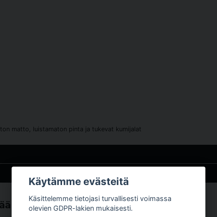
ton matto, luistamaton pinta ja tukevat kumijalat
Käytämme evästeitä
Käsittelemme tietojasi turvallisesti voimassa
tää
olevien GDPR-lakien mukaisesti.