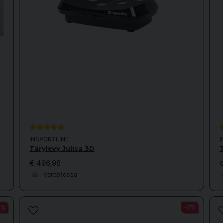
INSPORTLINE
Tärylevy Julisa 3D
€ 496,98
€
Varastossa
8%
-7%