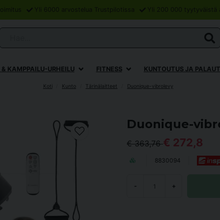
oimitus
Yli 6000 arvostelua Trustpilotissa
Yli 200 000 tyytyväistä 
Hae...
 & KAMPPAILU-URHEILU
FITNESS
KUNTOUTUS JA PALAU
Koti
Kunto
Tärinälaitteet
Duonique-vibrolevy
Duonique-vibr
€ 272,8
€ 363,76
8830094
-
+