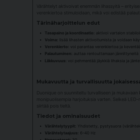
Värähtelyt aktivoivat enemmän lihassyitä – erityises
verenkiertoa stimuloidaan, mikä voi edistää palau
Tärinäharjoittelun edut
Tasapaino ja koordinaatio:
aktivoi vartalon stabiloi
Voima:
lisää lihasten aktivoitumista ja voidaan kä
Verenkierto:
voi parantaa verenkiertoa ja keventää
Palautuminen:
auttaa rentouttamaan jännittyneitä li
Liikkuvuus:
voi pehmentää jäykkiä lihaksia ja jänte
Mukavuutta ja turvallisuutta jokaisess
Duonique on suunniteltu turvalliseen ja mukavaan k
monipuolisempia harjoituksia varten. Selkeä LED-
siirtää pois tieltä.
Tiedot ja ominaisuudet
Värähtelytyypit:
Yhdistetty, pystysuora (värähtel
Värähtelytaajuus:
6–40 Hz
Nopeustasot:
30