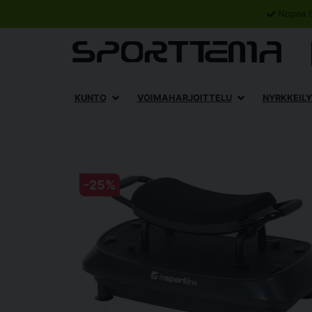
Nopea t
KUNTO
VOIMAHARJOITTELU
NYRKKEILY
-
25
%