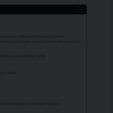
arjoittelun, tasapainon parantamisen ja
ttavasti enemmän harjoitusmahdollisuuksia kuin
lisen kuntoiluvälineen kotiin.
en välillä:
ä intensiteettiä tavoitteidesi mukaan –