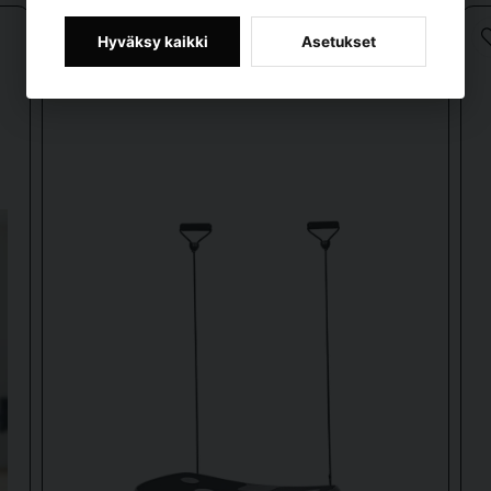
email
Sähköpostiosoite
Hyväksy kaikki
Asetukset
Lähetä kysymys