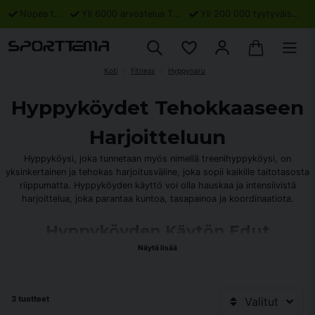
Nopea toimitus
Yli 6000 arvostelua Trustpilotissa
Yli 200 000 tyytyväistä asiakasta
Koti
Fitness
Hyppynaru
Hyppyköydet Tehokkaaseen
Harjoitteluun
Hyppyköysi, joka tunnetaan myös nimellä treenihyppyköysi, on
yksinkertainen ja tehokas harjoitusväline, joka sopii kaikille taitotasosta
riippumatta. Hyppyköyden käyttö voi olla hauskaa ja intensiivistä
harjoittelua, joka parantaa kuntoa, tasapainoa ja koordinaatiota.
Hyppyköyden Käytön Edut
Näytä lisää
Hyppyköyden sisällyttäminen harjoitteluun tarjoaa monia etuja:
1. Kuntoisuuden Parantaminen
Nykimällä köyttä voit parantaa sydän- ja verisuoniterveyttäsi ja lisätä
3 tuotteet
Valitut
kestävyyttäsi.