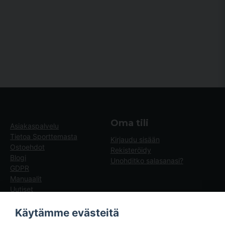
Oma tili
Asiakaspalvelu
Tietoa Sporttemasta
Kirjaudu sisään
Ostoehdot
Rekisteröidy
Blogi
Unohditko salasanasi?
GDPR
Manuaalit
Uutiset
Blogg - artiklar
Käytämme evästeitä
Sporttema