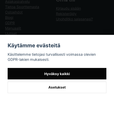
Oma tili
Asiakaspalvelu
Tietoa Sporttemasta
Kirjaudu sisään
Ostoehdot
Rekisteröidy
Blogi
Unohditko salasanasi?
GDPR
Manuaalit
Uutiset
Blogg - artiklar
Käytämme evästeitä
Sporttema
Käsittelemme tietojasi turvallisesti voimassa olevien
Drottninggatan 47
GDPR-lakien mukaisesti.
374 36 Karlshamn
Tel +46454-10920
Hyväksy kaikki
Asetukset
Powered by Nyehandel AB
if (window.location.hostname.endsWith('sporttema.se')) { var logoDiv =
document.getElementById('aaa_logo'); var trustpilotContainer =
document.getElementById('trustpilot-container'); if (trustpilotContainer) {