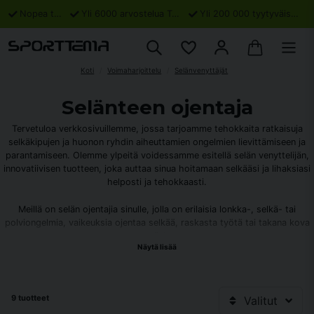
Nopea toimitus
Yli 6000 arvostelua Trustpilotissa
Yli 200 000 tyytyväistä asiakasta
Koti
Voimaharjoittelu
Selänvenyttäjät
Selänteen ojentaja
Tervetuloa verkkosivuillemme, jossa tarjoamme tehokkaita ratkaisuja
selkäkipujen ja huonon ryhdin aiheuttamien ongelmien lievittämiseen ja
parantamiseen. Olemme ylpeitä voidessamme esitellä selän venyttelijän,
innovatiivisen tuotteen, joka auttaa sinua hoitamaan selkääsi ja lihaksiasi
helposti ja tehokkaasti.
Meillä on selän ojentajia sinulle, jolla on erilaisia lonkka-, selkä- tai
polviongelmia, vaikeuksia ojentaa selkää, raskasta työtä tai takana kova
treenijakso.
Näytä lisää
Selän ojentaja on hyvä valinta, jos sinulla on selkä-, nivel- tai
polviongelmia. Harjoittelemalla selän ojentajalla, jota kutsutaan myös
selkälaudaksi, voit ehkäistä selkärangan vammoja. Noin 15 minuutin
9 tuotteet
Valitut
päivittäinen käyttö selän ojentajalla venyttää selkärankaa ja selkää sekä