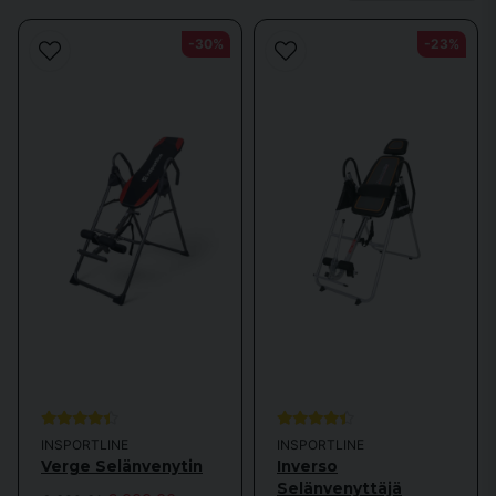
vähentää tai jopa poistaa esimerkiksi välilevytyräoireyhtymän. Toinen
suuri etu selän venyttimellä on, että voit venyttää selkääsi ja tuntea olosi
-30%
-23%
rentoutuneemmaksi ja mukavammaksi, kun voit venyttää lannerangaa ja
suoristaa selkääsi kunnolla. Raskaana olevat naiset kärsivät usein
selkävaivoista, kun lapsi on kasvanut niin suureksi vatsassa. Tällöin
selkänoja on hyvä tuki selän kuormituksen keventämiseksi ja ryhdin
suoristamiseksi. Se auttaa sinua suoristamaan selkäsi
Suosittelemme, että ostat selän ojentajan kanssa naulamatton, joka
auttaa sinua pääsemään eroon sekä fyysisistä että psyykkisistä
jännitteistä kehossasi
Sporttemalla on laaja valikoima tuotteita, jotka auttavat sinua voimaan
paremmin sekä ennen että jälkeen treenin. Selkänojan avulla voit treenata
sekä selkää että pakaroita tehokkaasti ilman jälkikipuja. Selän ojentaja
auttaa sinua, jos sinulla on selkäkipuja, jotka ovat aiheutuneet huonosta
ryhdistä jne. Jos sinulla on myös lonkka- ja polviongelmia, selän ojentaja
on täydellinen tapa lievittää vaivojasi tehokkaasti. Tutustu myös muihin
kategorioihimme, jotka auttavat jäykkiä niveliä voimaan paremmin:
- Foamroller lievittää kipeitä lihaksia ja auttaa venyttelemään ja hieromaan
INSPORTLINE
INSPORTLINE
lihaksiasi tehokkaasti
Verge Selänvenytin
Inverso
Selänvenyttäjä
- Hierontatuoli auttaa sinua rentoutumaan ja saa lihaksesi pehmeiksi ja