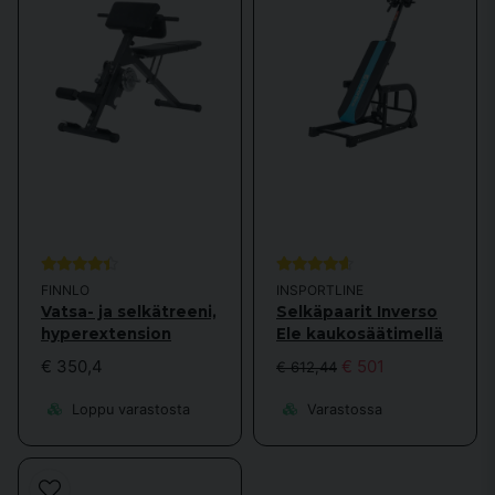
voit hallita kehoasi ja hyvinvointiasi.
FINNLO
INSPORTLINE
Vatsa- ja selkätreeni,
Selkäpaarit Inverso
hyperextension
Ele kaukosäätimellä
€ 350,4
€ 501
€ 612,44
Loppu varastosta
Varastossa