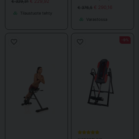
€ 229,92
€ 329,31
rentouttaviksi. Useimmissa Sporttemas hierontatuoleissa on
€ 290,16
€ 376,5
sisäänrakennettu lihas hierontalaite, joka auttaa jäykkiä, kipeitä ja
Tilaustuote tehty
loukkaantuneita niveliä kuntoutumaan nopeammin
Varastossa
Selän terveys ja ryhti
-9%
Nykypäivän modernissa elämäntavassa monet meistä viettävät tunteja
tietokoneen ääressä tai istuen. Tämä voi aiheuttaa monia ongelmia, kuten
selkäkipuja, lihasjännityksiä ja huonoa ryhtiä. Selän venyttäjä on
suunniteltu antamaan sinulle mahdollisuus venyttää ja vahvistaa selän
lihaksia, parantaa ryhtiäsi ja lievittää kipua.
Selänteen venyttäjä – tehokas
ratkaisu
Selän ojentajamme on suunniteltu mukavuutta ja tehokkuutta silmällä
pitäen. Se on helppokäyttöinen ja mukautettavissa omaan tasoosi ja
tarpeisiisi. Se on valmistettu korkealaatuisista materiaaleista, jotka ovat
sekä kestäviä että turvallisia käyttää.