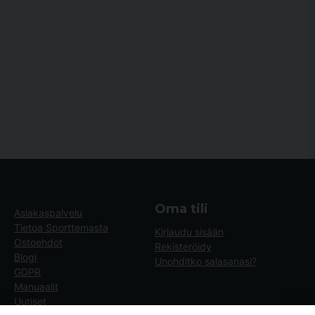
Oma tili
Asiakaspalvelu
Tietoa Sporttemasta
Kirjaudu sisään
Ostoehdot
Rekisteröidy
Blogi
Unohditko salasanasi?
GDPR
Manuaalit
Uutiset