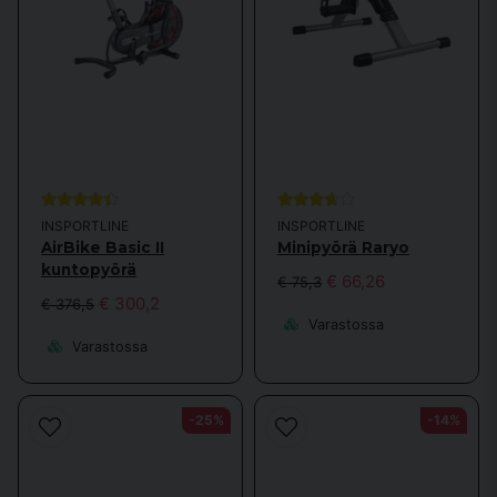
poljettu matka, kalorinkulutus, ajan, nopeuden ja matkan näyttö sekä muut
toiminnot tekevät tästä pyörästä erinomaisen valinnan. Se on
yksinkertaisesti edullinen kuntopyörä. Maksimikäyttäjäpaino on 150 kg,
joten se sopii useimmille.
Tietenkin tällä kuntopyörällä on magneettinen vastus, joka takaa hiljaisen
toiminnan, joten voit esimerkiksi treenata television ääressä samalla kun
katsot suosikkiohjelmaasi. Jos et halua katsoa televisiota, voit
esimerkiksi kuunnella musiikkia tai suosikkipodcastejasi. Asetat
suosikkikanavasi ja alat vain treenata.
INSPORTLINE
INSPORTLINE
Kuntopyörä
AirBike Basic II
Minipyörä Raryo
kuntopyörä
Löydä oikea kuntopyörä ja aloita harjoittelu Sporttema.se:ssä. Myymme
€ 66,26
€ 75,3
muun muassa AL2-mallia, joka on saanut parhaat testitulokset. Erilaiset
€ 300,2
€ 376,5
toiminnot, kuten sykeperusteiset harjoitusohjelmat, poljettu matka,
Varastossa
kalorinkulutus, aika, nopeus ja paljon muuta, tekevät tästä pyörästä
Varastossa
erinomaisen valinnan. Se on yksinkertaisesti edullinen kuntopyörä.
Maksimikäyttäjäpaino on 150 kg, joten se sopii useimmille.
Tietenkin tässä kuntopyörässä on magneettinen vastus, joka takaa
-25%
-14%
hiljaisen toiminnan, joten voit esimerkiksi treenata television ääressä
katsellen suosikkiohjelmaasi. Jos et halua katsoa televisiota, voit
esimerkiksi kuunnella musiikkia tai suosikkipodcastejasi. Aseta