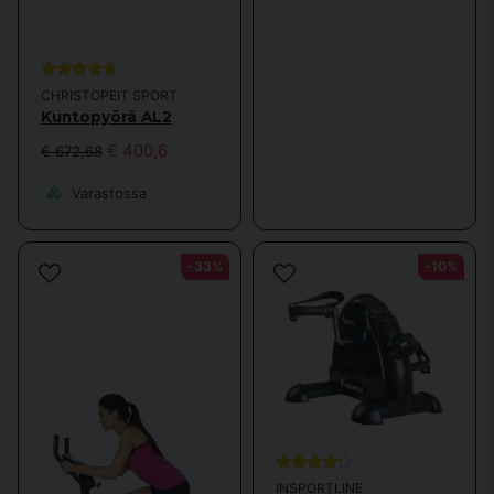
poistumista.
Miksi kuntopyörä on niin suosittu?
Kuntopyörä on suosittu useista syistä. Ensinnäkin se on helppokäyttöinen
CHRISTOPEIT SPORT
ja sopii useimmille. Voit itse säätää vastusta ja valita erilaisia
Kuntopyörä AL2
harjoitusohjelmia, jotta harjoittelu on monipuolisempaa. Lisäksi
€ 400,6
kuntopyörä on hellävarainen polville ja nivelille, mikä tekee siitä sopivan
€ 672,68
nivelongelmista kärsiville tai kuntoutuksessa oleville.
Varastossa
Lue lisää kuntopyöristä
Jos haluat oppia lisää
kuntopyöristä
ja siitä, miten voit optimoida
-33%
-10%
harjoittelusi, voit lukea lisää verkkosivuiltamme. Meillä on
yksityiskohtaista tietoa eri malleista, vinkkejä satulan ja ohjaustangon
oikeaan säätämiseen sekä muiden asiakkaiden arvosteluja. Hyödynnä
tietomme ja löydä tarpeisiisi sopiva kuntopyörä!
Mitkä ovat kuntopyörän edut?
INSPORTLINE
Kuntopyörä on yksi klassisimmista kuntolaitteista, ja se on edelleen