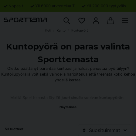
Nopea toimitus
Yli 6000 arvostelua Trustpilotissa
Yli 200 000 tyytyväistä asiakasta
Koti
Kunto
Kuntopyörä
Kuntopyörä on paras valinta
Sporttemasta
Oletko päättänyt parantaa kuntoasi ja haluat panostaa pyöräilyyn?
Kuntoilupyörällä voit sekä vaihdella harjoittelua että treenata koko kehoa
yhdellä kertaa.
Meiltä Sporttemasta löydät
juuri sinulle
sopivan
kuntopyörän
,
riippumatta tarpeistasi ja tavoitteistasi. Meillä on laaja valikoima
Näytä lisää
kuntopyöriä, jotta löydät juuri sinulle ja tavoitteillesi parhaiten sopivan
pyörän, yksinkertaisista edistyneempiin malleihin. Meiltä löydät myös
lisävarusteet, jotka tekevät kuntosaliharjoittelustasi täydellisen
53 tuotteet
Suosituimmat
Kaikki mitä sinun tarvitsee tietää