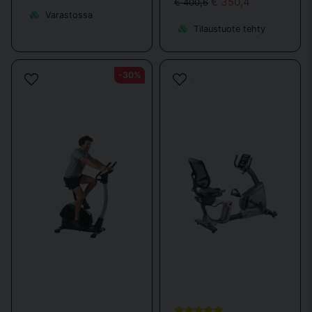
€ 350,4
€ 400,6
Varastossa
Tilaustuote tehty
-30%