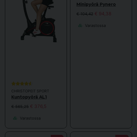
Minipyörä Pynero
erittäin suosittu kotona treenaavien keskuudessa. Sen avulla treenaat
sekä jalkoja että peppua, mutta haastat myös sydäntä ja keuhkoja. Pyörä
€ 94,38
€ 104,42
on myös tehokas kalorienpolttaja. Lisäksi kuntopyörämme ovat helppoja
siirtää, mikä helpottaa pyörän pois laittamista treenin jälkeen.
Varastossa
Kuntopyörän toiminta
Hyvä kuntopyörässä on erilaisia ohjelmia, joissa on erilaisia vastustasoja,
joten voit vaihdella harjoitteluasi. Kaksinkertaisten kahvojen ansiosta voit
vaihtaa otetta ja polkea sekä istuen että seisten. Satula ja ohjaustanko
ovat tietysti säädettävissä, jotta voit mukauttaa ne pituutesi mukaan.
Nykypäivän kuntopyörät ovat erittäin hiljaisia, mutta voit aina lisätä
alustamatton, jos haluat.
CHRISTOPEIT SPORT
Kuntopyörä AL1
€ 376,5
€ 565,25
Osta itsellesi sopivin pyörä
Varastossa
Sporttemalla on laaja valikoima erilaisia malleja ja vaihtoehtoja, joten
aloita miettimällä, minkä tyyppinen kuntopyörä sinun tarvitsee.