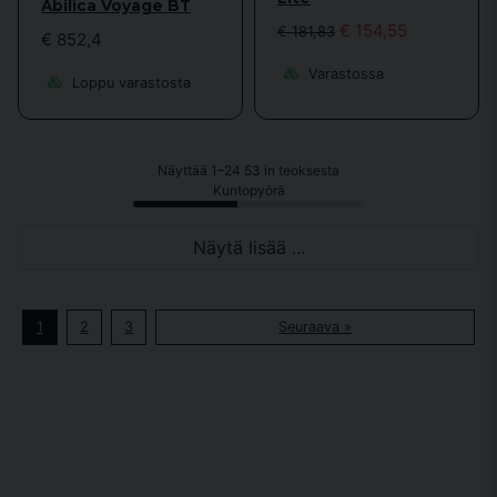
Abilica Voyage BT
€ 154,55
€ 181,83
€ 852,4
Varastossa
Loppu varastosta
Näyttää 1–24 53 in teoksesta
Kuntopyörä
Näytä lisää ...
1
2
3
Seuraava »