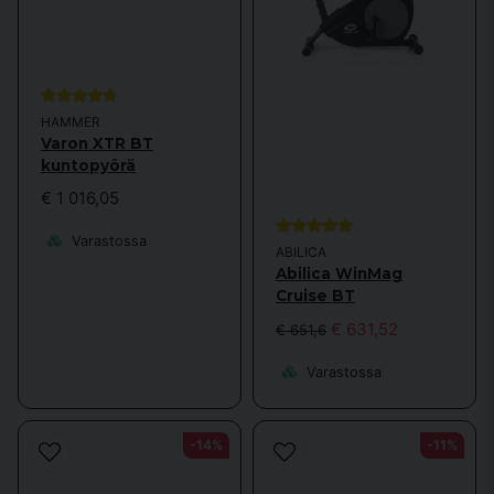
HAMMER
Varon XTR BT
kuntopyörä
€ 1 016,05
Varastossa
ABILICA
Abilica WinMag
Cruise BT
€ 631,52
€ 651,6
Varastossa
-14%
-11%