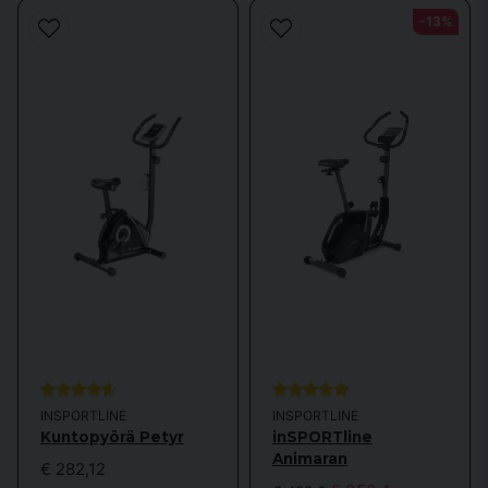
täydentäisi harjoitteluasi
crosstrainerilla
koko kehon harjoittelemiseksi?
-13%
Tarvikkeet harjoitteluusi
Jotta saatte mahdollisimman paljon irti harjoittelustanne, suosittelemme
käyttämään lisävarusteita, kuten alustamattoa, joka suojaa lattiaa ja
vaimentaa ääntä. Pulssikello voi myös olla hyödyllinen sykkeen
seuraamisessa ja harjoittelun optimoinnissa.
Jos haluat vaihtelua tai tarvitset jotain tarkemmin määriteltyä, tutustu
istumapyörä-
tai
kuntopyörämallistoomme
. Jos pyöräilyn sijaan
mieluummin kävelet,
kävely- tai juoksumatto
voi olla hyvä valinta.
Juoksumatto
Jos mieluummin juokset, tutustu juoks
um
attoihimme.
Kysymyksiä kuntopyöristä?
Jos sinulla on kysymyksiä tai huolenaiheita kuntopyöristämme, ota
yhteyttä asiakaspalveluumme.
INSPORTLINE
INSPORTLINE
Kuntopyörä Petyr
inSPORTline
Animaran
€ 282,12