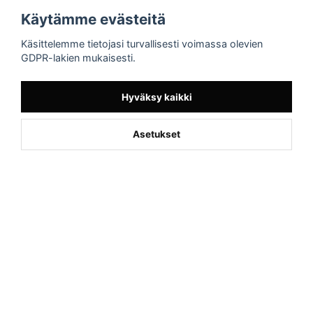
Blogg - artiklar
Käytämme evästeitä
Sporttema
Käsittelemme tietojasi turvallisesti voimassa olevien
Drottninggatan 47
GDPR-lakien mukaisesti.
374 36 Karlshamn
Tel +46454-10920
Hyväksy kaikki
Asetukset
Powered by Nyehandel AB
if (window.location.hostname.endsWith('sporttema.se')) { var logoDiv =
document.getElementById('aaa_logo'); var trustpilotContainer =
document.getElementById('trustpilot-container'); if (trustpilotContainer) {
trustpilotContainer.style.display = 'block'; } if (logoDiv) {
logoDiv.style.display = 'block'; } } if
(window.location.hostname.endsWith('sporttema.no')) { var trustpilotNo
= document.getElementById('trustpilot-no'); if (trustpilotNo) {
trustpilotNo.style.display = 'block'; } } setTimeout(() => { if
(document.querySelector('.accordion')) { let egenskap =
document.querySelector('.accordion-button[aria-label="Egenskaper"]'); if
(egenskap) { egenskap.click(); } let reviewBtn =