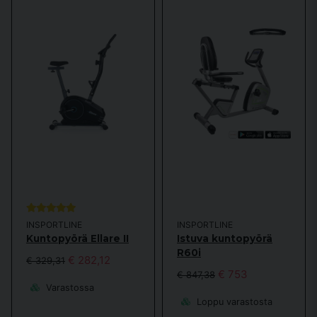
INSPORTLINE
INSPORTLINE
Kuntopyörä Ellare II
Istuva kuntopyörä
R60i
€ 282,12
€ 329,31
€ 753
€ 847,38
Varastossa
Loppu varastosta