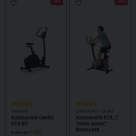
-18%
-32%
Minipyörät ja yksinkertaiset kuntopyörät
Minipyörä on
tarkoitettu ensisijaisesti niille, joilla on vähän tilaa, mutta
jotka haluavat silti treenata jalkojen lihaksia. Yksinkertaiset kuntopyörät
sopivat parhaiten niille, jotka haluavat aloittaa kuntopyöräilyn tai joilla ei
yksinkertaisesti ole tilaa edistyneemmälle mallille. Taitettava kuntopyörä
helpottaa esimerkiksi laitteen pois laittamista, kun olet lopettanut
treenaamisen.
Keskitason kuntopyörät
Keskitason kuntopyörät sopivat parhaiten niille, jotka ovat tottuneita
pyöräilijöitä, mutta jotka eivät ehkä halua pyöräillä ulkona tai kuntosalilla.
Keskitason pyörällä saat käyttöösi hyvän valikoiman harjoitusohjelmia ja
vastustasoja, ja kuntopyörässä on yksinkertainen näyttö, joka näyttää
tärkeimmät toiminnot. Jotkut mallit voidaan myös yhdistää Android- tai
HAMMER
CHRISTOPEIT SPORT
Apple-tablet-tietokoneeseen KinoMap- tai Swift-sovellusten avulla.
Kuntopyörä Cardio
Kuntopyörä ET6 - *
XT6 BT
Testin paras *
Bluetooth
€ 501
€ 612,44