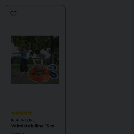
harjoitusmuodon. Siitä voi myös kehittyä hauska aktiviteetti ystävien
kanssa, jossa voitte kilpailla siitä, kuka kävelee pisimmälle tai tekee
parhaat temput.
Tutustu myös muihin
Fitness & Yoga
-kategorioihimme täydentääksesi
harjoitteluasi. Voimaharjoittelua varten voit vierailla
Voimaharjoittelu-
kategoriassamme. Niille, jotka etsivät palautumisvinkkejä, suosittelemme
tutustumaan
Rehab & Palautuminen
-kategoriaan.
INSPORTLINE
Voimisteluliina 15 m