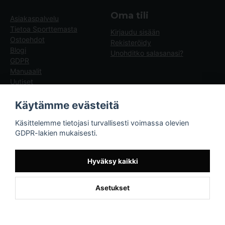
Oma tili
Asiakaspalvelu
Tietoa Sporttemasta
Kirjaudu sisään
Ostoehdot
Rekisteröidy
Blogi
Unohditko salasanasi?
GDPR
Manuaalit
Uutiset
Blogg - artiklar
Käytämme evästeitä
Sporttema
Käsittelemme tietojasi turvallisesti voimassa olevien
Drottninggatan 47
GDPR-lakien mukaisesti.
374 36 Karlshamn
Tel +46454-10920
Hyväksy kaikki
Asetukset
Powered by Nyehandel AB
if (window.location.hostname.endsWith('sporttema.se')) { var logoDiv =