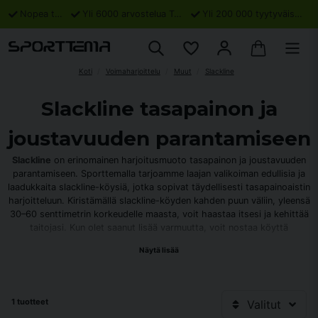
Nopea toimitus
Yli 6000 arvostelua Trustpilotissa
Yli 200 000 tyytyväistä asiakasta
Koti
Voimaharjoittelu
Muut
Slackline
Slackline tasapainon ja
joustavuuden parantamiseen
Slackline
on erinomainen harjoitusmuoto tasapainon ja joustavuuden
parantamiseen. Sporttemalla tarjoamme laajan valikoiman edullisia ja
laadukkaita slackline-köysiä, jotka sopivat täydellisesti tasapainoaistin
harjoitteluun. Kiristämällä slackline-köyden kahden puun väliin, yleensä
30–60 senttimetrin korkeudelle maasta, voit haastaa itsesi ja kehittää
taitojasi. Kun olet saanut lisää varmuutta, voit nostaa köyttä
korkeammalle lisätäksesi haastetta. Monet päättävät myös asentaa
Näytä lisää
slackline-köysiä eri korkeuksille monipuolisen harjoittelun
varmistamiseksi.
Slacklinen käyttö aktivoi monia kehon lihaksia ja keskittää mielesi
1 tuotteet
Valitut
tasapainon säilyttämiseen, mikä tekee siitä monipuolisen