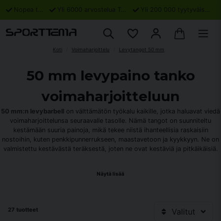
Nopea toimitus
Yli 6000 arvostelua Trustpilotissa
Yli 200 000 tyytyväistä asiakasta
Koti
Voimaharjoittelu
Levytangot 50 mm
50 mm levypaino tanko
voimaharjoitteluun
50 mm:n levybarbell
on välttämätön työkalu kaikille, jotka haluavat viedä
voimaharjoittelunsa seuraavalle tasolle. Nämä tangot on suunniteltu
kestämään suuria painoja, mikä tekee niistä ihanteellisia raskaisiin
nostoihin, kuten penkkipunnerrukseen, maastavetoon ja kyykkyyn. Ne on
valmistettu kestävästä teräksestä, joten ne ovat kestäviä ja pitkäikäisiä.
50 mm:n levyjen edut
Näytä lisää
50 mm:n levypainotankomme mahdollistavat monenlaisia edistyneitä
harjoituksia, joiden avulla voit monipuolistaa treeniäsi ja saavuttaa
tavoitteesi nopeammin. Haluatpa sitten pidemmän tangon, joka tarjoaa
27 tuotteet
Valitut
enemmän liikkumatilaa, tai lyhyemmän tangon, joka sopii ahtaisiin tiloihin,