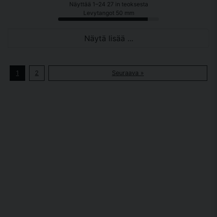
Näyttää 1–24 27 in teoksesta
Levytangot 50 mm
Näytä lisää ...
1
2
Seuraava »