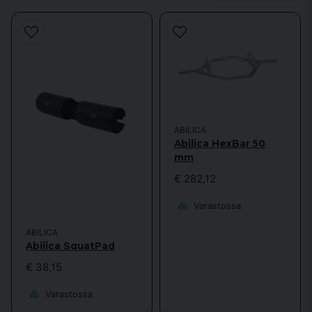
meillä on laaja valikoima, josta löydät tarpeisiisi sopivan.
Täydentääksesi treenivarusteitasi voit myös tutustua
50 mm:n
painolevyjen
valikoimaamme, jotka sopivat täydellisesti 50 mm:n
levykeppiin. Yhdistä
levykeppitelineeseen
optimoidaksesi
kotikuntosalisi. Jos etsit enemmän toiminnallisuutta, suosittelemme
tutustumaan
Power Rack -telineisiimme
, jotka tarjoavat kattavan
treeniratkaisun.
Jos haluat vaihtelua, voit myös harkita
25/30 mm:n painolevyjä
ABILICA
kevyempiin harjoituksiin. Sporttema tarjoaa nopean toimituksen ja
Abilica HexBar 50
omistautuneen asiakaspalvelun sujuvaa ostokokemusta varten.
mm
50 mm:n barbell – rakennettu suorituskykyä ja
€ 282,12
monipuolisuutta varten
Varastossa
50 mm:n levyke on enemmän kuin pelkkä väline – se on sijoitus
pitkäaikaiseen harjoittelun laatuun. Kansainvälisen standardin ansiosta
ABILICA
voit yhdistää tangon laajaan valikoimaan painolevyjä, telineitä ja
Abilica SquatPad
lisävarusteita, mikä antaa sinulle maksimaalisen joustavuuden
€ 38,15
harjoittelussasi. Harjoitteletpa sitten voimaa, räjähtävyyttä tai tekniikkaa,
50 mm:n tanko on itsestään selvä valinta vakaville harrastajille.
Varastossa
Sporttemasta löydät malleja, jotka sopivat sekä kotikuntoiluun että