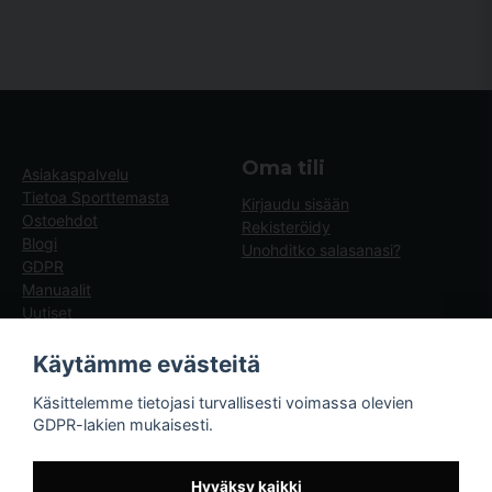
Oma tili
Asiakaspalvelu
Tietoa Sporttemasta
Kirjaudu sisään
Ostoehdot
Rekisteröidy
Blogi
Unohditko salasanasi?
GDPR
Manuaalit
Uutiset
Blogg - artiklar
Käytämme evästeitä
Sporttema
Käsittelemme tietojasi turvallisesti voimassa olevien
Drottninggatan 47
GDPR-lakien mukaisesti.
374 36 Karlshamn
Tel +46454-10920
Hyväksy kaikki