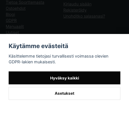
Tietoa Sporttemasta
Kirjaudu sisään
Ostoehdot
Rekisteröidy
Blogi
Unohditko salasanasi?
GDPR
Manuaalit
Uutiset
Blogg - artiklar
Käytämme evästeitä
Sporttema
Käsittelemme tietojasi turvallisesti voimassa olevien
Drottninggatan 47
GDPR-lakien mukaisesti.
374 36 Karlshamn
Tel +46454-10920
Hyväksy kaikki
Asetukset
Powered by Nyehandel AB
if (window.location.hostname.endsWith('sporttema.se')) { var logoDiv =
document.getElementById('aaa_logo'); var trustpilotContainer =
document.getElementById('trustpilot-container'); if (trustpilotContainer) {
trustpilotContainer.style.display = 'block'; } if (logoDiv) {