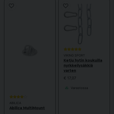
VIKING SPORT
Ketju hytin koukuilla
nyrkkeilysäkkiä
varten
€ 17,07
Varastossa
ABILICA
Abilica MultiMount