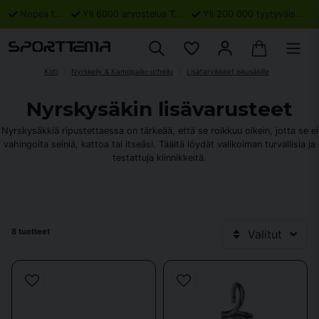
Nopea toimitus
Yli 6000 arvostelua Trustpilotissa
Yli 200 000 tyytyväistä asiakasta
Koti
Nyrkkeily & Kamppailu-urheilu
Lisätarvikkeet iskusäkille
Nyrskysäkin lisävarusteet
Nyrskysäkkiä ripustettaessa on tärkeää, että se roikkuu oikein, jotta se ei
vahingoita seiniä, kattoa tai itseäsi. Täältä löydät valikoiman turvallisia ja
testattuja kiinnikkeitä.
8 tuotteet
Valitut