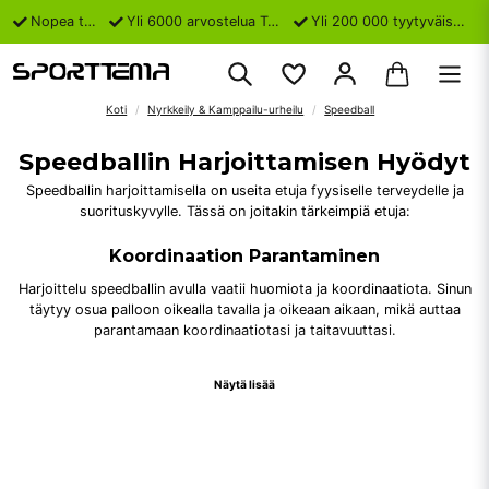
Nopea toimitus
Yli 6000 arvostelua Trustpilotissa
Yli 200 000 tyytyväistä asiakasta
Koti
Nyrkkeily & Kamppailu-urheilu
Speedball
Speedballin Harjoittamisen Hyödyt
Speedballin harjoittamisella on useita etuja fyysiselle terveydelle ja
suorituskyvylle. Tässä on joitakin tärkeimpiä etuja:
Koordinaation Parantaminen
Harjoittelu speedballin avulla vaatii huomiota ja koordinaatiota. Sinun
täytyy osua palloon oikealla tavalla ja oikeaan aikaan, mikä auttaa
parantamaan koordinaatiotasi ja taitavuuttasi.
Reaktionopeus
Näytä lisää
Speedball on erinomainen väline reaktionopeuden parantamiseen. Se vaatii
nopeita refleksejä ja auttaa kehittämään parempaa reagointikykyä
lajissasi.