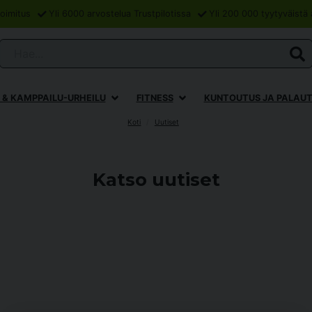
oimitus
Yli 6000 arvostelua Trustpilotissa
Yli 200 000 tyytyväistä 
Hae...
 & KAMPPAILU-URHEILU
FITNESS
KUNTOUTUS JA PALAU
Koti
Uutiset
Katso uutiset