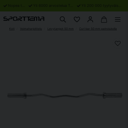
Nopea toimitus
Yli 6000 arvostelua Trustpilotissa
Yli 200 000 tyytyväistä asiakasta
Koti
Voimaharjoittelu
Levytangot 50 mm
Curl bar 50 mm painolukolla