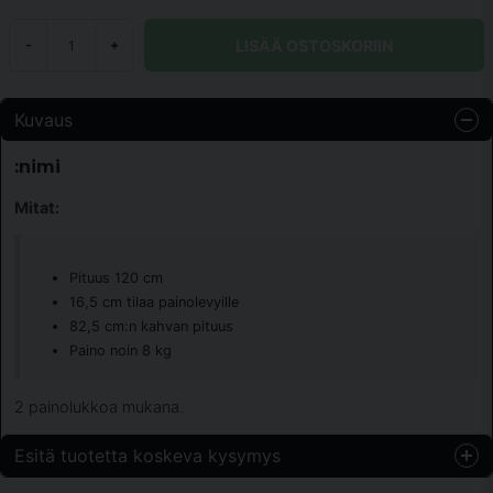
LISÄÄ OSTOSKORIIN
-
+
Kuvaus
:nimi
Mitat:
Pituus 120 cm
16,5 cm tilaa painolevyille
82,5 cm:n kahvan pituus
Paino noin 8 kg
2 painolukkoa mukana.
Esitä tuotetta koskeva kysymys