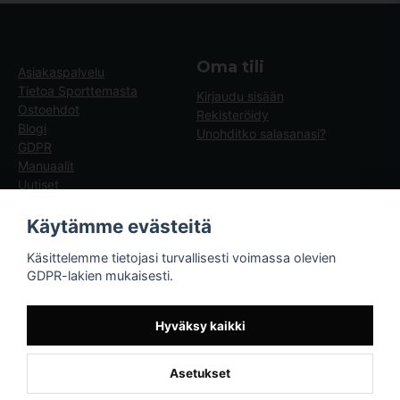
Oma tili
Asiakaspalvelu
Tietoa Sporttemasta
Kirjaudu sisään
Ostoehdot
Rekisteröidy
Blogi
Unohditko salasanasi?
GDPR
Manuaalit
Uutiset
Blogg - artiklar
Käytämme evästeitä
Sporttema
Käsittelemme tietojasi turvallisesti voimassa olevien
Drottninggatan 47
GDPR-lakien mukaisesti.
374 36 Karlshamn
Tel +46454-10920
Hyväksy kaikki
Asetukset