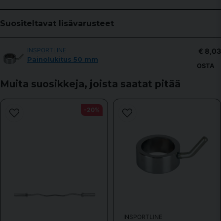
question
Kysy meiltä jotain tästä tuotteesta...
Suositeltavat lisävarusteet
INSPORTLINE
€ 8,03
name
Painolukitus 50 mm
Nimi
OSTA
Muita suosikkeja, joista saatat pitää
email
Sähköpostiosoite
-20%
Kyllä, voitte julkaista kysymykseni.
INSPORTLINE