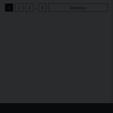
...
1
2
3
8
Seuraava »