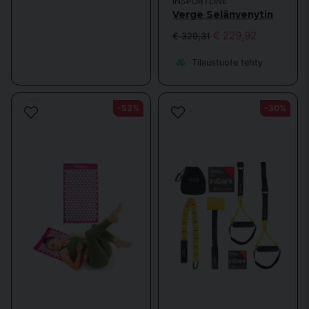
INSPORTLINE
Verge Selänvenytin
€ 229,92
€ 329,31
Tilaustuote tehty
-53%
-30%