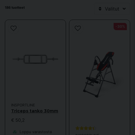
inSPORTline-valikoima sisältää kuntolaitteita, kuten juoksumattoja,
186 tuotteet
Valitut
kuntopyöriä, crosstrainereita, soutulaitteita sekä painoja,
lihaskuntoilulaitteita ja muita lisävarusteita harjoitteluun, venyttelyyn
ja palautumiseen. Tuotteita voidaan käyttää sekä kotona että
-30%
kuntosalilla, ja niissä on painotettu toiminnallisuutta ja
monipuolisuutta.
INSPORTLINE
Triceps tanko 30mm
€ 50,2
Loppu varastosta