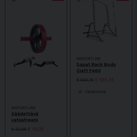
INSPORTLINE
Squat Rack Body
Craft F460
€ 565,25
€ 940,75
Varastossa
INSPORTLINE
Säädettävä
vatsatreeni
€ 19,08
€ 23,09