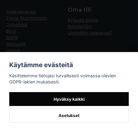
Oma tili
Asiakaspalvelu
Tietoa Sporttemasta
Kirjaudu sisään
Ostoehdot
Rekisteröidy
Blogi
Unohditko salasanasi?
GDPR
Manuaalit
Uutiset
Blogg - artiklar
Käytämme evästeitä
Sporttema
Käsittelemme tietojasi turvallisesti voimassa olevien
Drottninggatan 47
GDPR-lakien mukaisesti.
374 36 Karlshamn
Tel +46454-10920
Hyväksy kaikki
Asetukset
Powered by Nyehandel AB
if (window.location.hostname.endsWith('sporttema.se')) { var logoDiv =