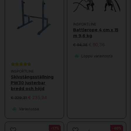
INSPORTLINE
Battlerope 4 cm x 15
m 9,6 kg
€ 90,36
€ 94,38
Loppu varastosta
INSPORTLINE
Skivstångsställning
PW30 justerbar
bredd och höjd
€ 235,94
€ 329,31
Varastossa
-17%
-40%