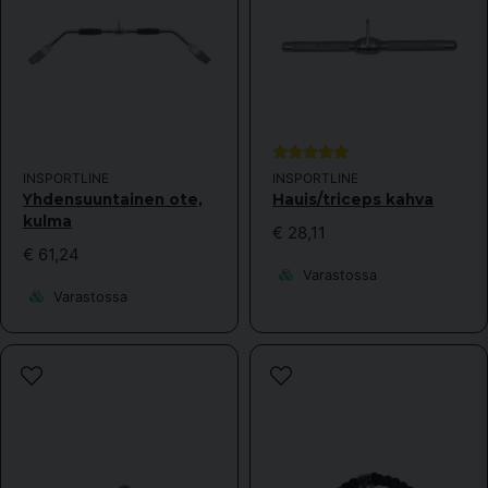
email
Sähköpostiosoite
Kyllä, voitte julkaista kysymykseni.
INSPORTLINE
INSPORTLINE
Yhdensuuntainen ote,
Hauis/triceps kahva
kulma
€ 28,11
€ 61,24
Varastossa
Varastossa
Lähetä kysymys