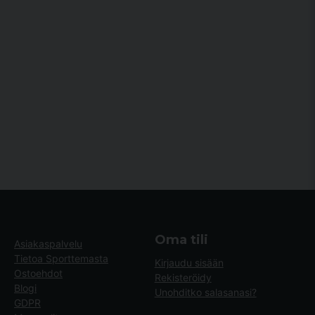
Oma tili
Asiakaspalvelu
Tietoa Sporttemasta
Kirjaudu sisään
Ostoehdot
Rekisteröidy
Blogi
Unohditko salasanasi?
GDPR