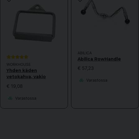
ABILICA
Abilica RowHandle
WORKHOUSE
€ 57,23
Yhden käden
vetokahva, vakio
Varastossa
€ 19,08
Varastossa