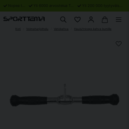
Nopea toimitus
Yli 6000 arvostelua Trustpilotissa
Yli 200 000 tyytyväistä asiakasta
Koti
Voimaharjoittelu
Vetokahva
Hauis/triceps kahva kumilla