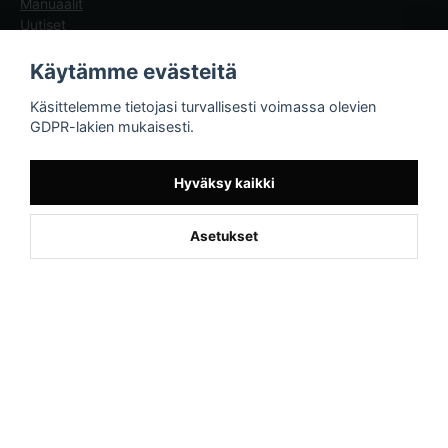
Manuaalit
Uutiset
Blogg - artiklar
Käytämme evästeitä
Sporttema
Käsittelemme tietojasi turvallisesti voimassa olevien
Drottninggatan 47
GDPR-lakien mukaisesti.
374 36 Karlshamn
Tel +46454-10920
Hyväksy kaikki
Asetukset
Powered by Nyehandel AB
if (window.location.hostname.endsWith('sporttema.se')) { var logoDiv =
document.getElementById('aaa_logo'); var trustpilotContainer =
document.getElementById('trustpilot-container'); if (trustpilotContainer) {
trustpilotContainer.style.display = 'block'; } if (logoDiv) {
logoDiv.style.display = 'block'; } } if
(window.location.hostname.endsWith('sporttema.no')) { var trustpilotNo
= document.getElementById('trustpilot-no'); if (trustpilotNo) {
trustpilotNo.style.display = 'block'; } } setTimeout(() => { if