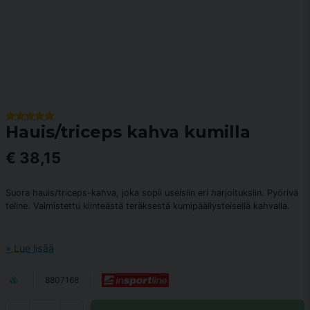
Hauis/triceps kahva kumilla
€ 38,15
Suora hauis/triceps-kahva, joka sopii useisiin eri harjoituksiin. Pyörivä
teline. Valmistettu kiinteästä teräksestä kumipäällysteisellä kahvalla.
Lue lisää
8807168