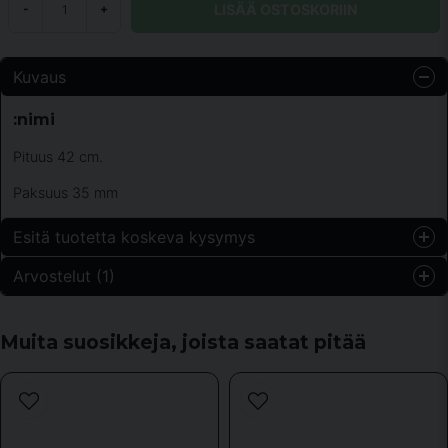
LISÄÄ OSTOSKORIIN
-
+
Kuvaus
:nimi
Pituus 42 cm.
Paksuus 35 mm
Esitä tuotetta koskeva kysymys
Arvostelut (1)
question
Kysy meiltä jotain tästä tuotteesta...
Laila
Muita suosikkeja, joista saatat pitää
6 vuotta sitten
Mycket bra produkt, rekommenderas + snabb
name
leverans. Supernöjd.
Nimi