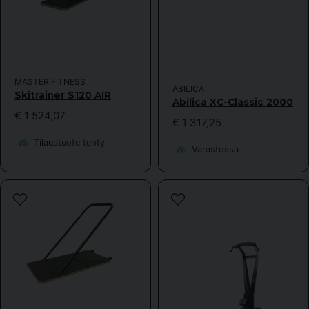
MASTER FITNESS
ABILICA
Lähetä kysymys
Skitrainer S120 AIR
Abilica XC-Classic 2000
€ 1 524,07
€ 1 317,25
Tilaustuote tehty
Varastossa