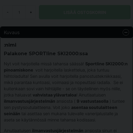
LISÄÄ OSTOSKORIIN
-
+
Kuvaus
:nimi
Palakone SPORTline SKI2000:ssa
Nyt voit harjoitella missä tahansa säässä!
Sportline SKI2000:n
pinoamiskone
voit harjoitella laskettelua, joka tuntuu
hiihtoladulta! Sen avulla voit harjoitella panostustekniikkaasi,
mikä parantaa kuntoasi, voimaasi ja nopeuttasi radalla. Se ei
kuitenkaan sovi vain hiihtäjille - se on täydellinen myös niille,
jotka haluavat
vahvistaa ylävartaloa
! Ainutlaatuisen
ilmanvastusjärjestelmän
ansiosta (
9 vastustasolla
) tuntee
sen pystysoutulaitteena. Voit joko
asentaa soutulaitteen
seinään
tai asettaa sen mukana tulevalle vanerijalustalle ja
aseta se käytännössä minne tahansa kodissasi.
Ainutlaatuisen
ilmanvastusjärjestelmän
ansiosta sinun ei