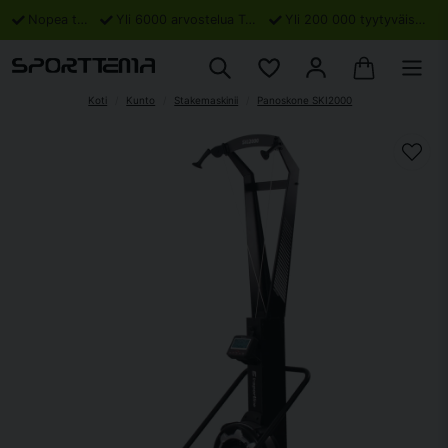
Nopea toimitus
Yli 6000 arvostelua Trustpilotissa
Yli 200 000 tyytyväistä asiakasta
Koti
Kunto
Stakemaskinii
Panoskone SKI2000