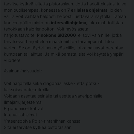
tarvitse kytkeä laitetta pistorasiaan. Jotta harjoittelustasi tulee
monipuolisempaa, koneessa on
7 erilaista ohjelmat
, joiden
välillä voit vaihtaa helposti helposti luettavalla näytöllä. Tämän
koneen päätoiminto on
intervalliohjelma
, joka mahdollistaa
tehokkaan kalorienpolton. Voit myös aseta
harjoitustavoite.
Pinokone SKI2000
ei ​​sovi vain niille, jotka
tarvitsevat harjoittelua maastohiihtoa tai ampumahiihtoa
varten. Se on täydellinen myös niille, jotka haluavat parantaa
kuntoaan tai laihtua. Ja mikä parasta, sitä voi käyttää ympäri
vuoden!
Avainominaisuudet:
Voit harjoitella sekä diagonaaliaskel- että potku-
kaksoisnapatekniikoilla
Voidaan asentaa seinälle tai asettaa vaneripohjalle
Ilmajarrujärjestelmä
Ergonomiset kahvat
Intervalliohjelmat
Yhteensopiva Polar-rintahihnan kanssa
Sitä ei tarvitse kytkeä pistorasiaan