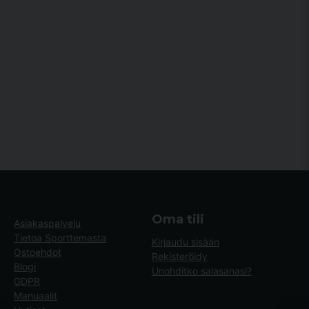
Oma tili
Asiakaspalvelu
Tietoa Sporttemasta
Kirjaudu sisään
Ostoehdot
Rekisteröidy
Blogi
Unohditko salasanasi?
GDPR
Manuaalit