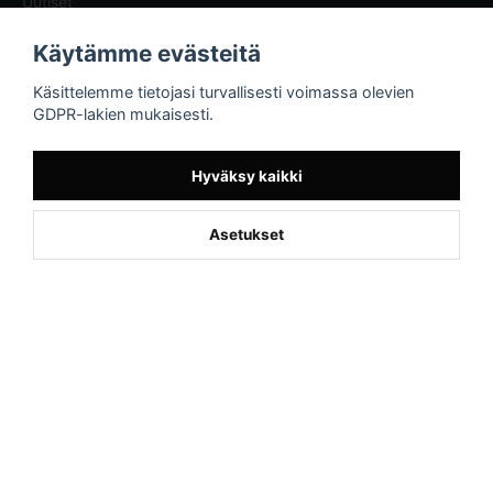
Uutiset
Blogg - artiklar
Käytämme evästeitä
Sporttema
Käsittelemme tietojasi turvallisesti voimassa olevien
Drottninggatan 47
GDPR-lakien mukaisesti.
374 36 Karlshamn
Tel +46454-10920
Hyväksy kaikki
Asetukset
Powered by Nyehandel AB
if (window.location.hostname.endsWith('sporttema.se')) { var logoDiv =
document.getElementById('aaa_logo'); var trustpilotContainer =
document.getElementById('trustpilot-container'); if (trustpilotContainer) {
trustpilotContainer.style.display = 'block'; } if (logoDiv) {
logoDiv.style.display = 'block'; } } if
(window.location.hostname.endsWith('sporttema.no')) { var trustpilotNo
= document.getElementById('trustpilot-no'); if (trustpilotNo) {
trustpilotNo.style.display = 'block'; } } setTimeout(() => { if
(document.querySelector('.accordion')) { let egenskap =
document.querySelector('.accordion-button[aria-label="Egenskaper"]'); if