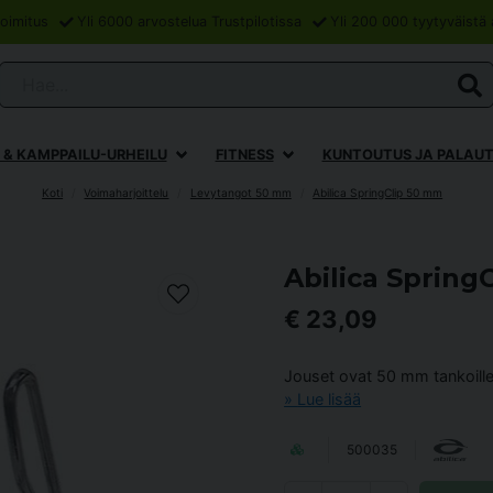
oimitus
Yli 6000 arvostelua Trustpilotissa
Yli 200 000 tyytyväistä 
Hae...
 & KAMPPAILU-URHEILU
FITNESS
KUNTOUTUS JA PALAU
Koti
Voimaharjoittelu
Levytangot 50 mm
Abilica SpringClip 50 mm
Abilica Spring
€ 23,09
Jouset ovat 50 mm tankoille
Lue lisää
500035