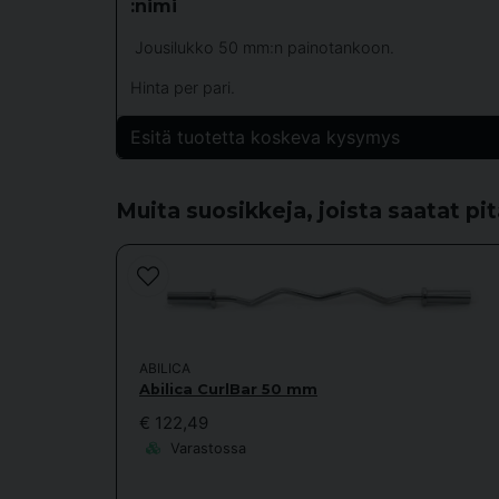
:nimi
Jousilukko 50 mm:n painotankoon.
Hinta per pari.
Esitä tuotetta koskeva kysymys
question
Kysy meiltä jotain tästä tuotteesta...
Muita suosikkeja, joista saatat pi
name
Nimi
ABILICA
Abilica CurlBar 50 mm
Kyllä, voitte julkaista kysymykseni.
€ 122,49
Varastossa