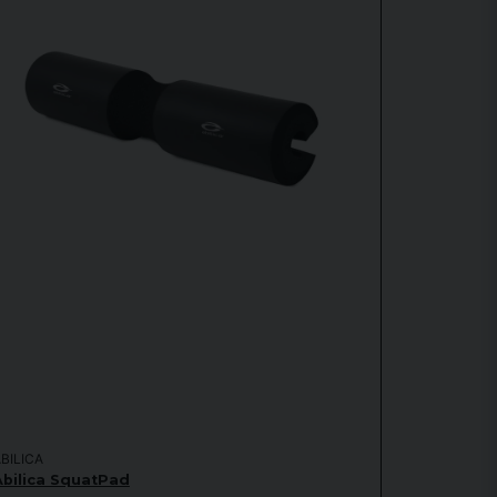
BILICA
Abilica SquatPad