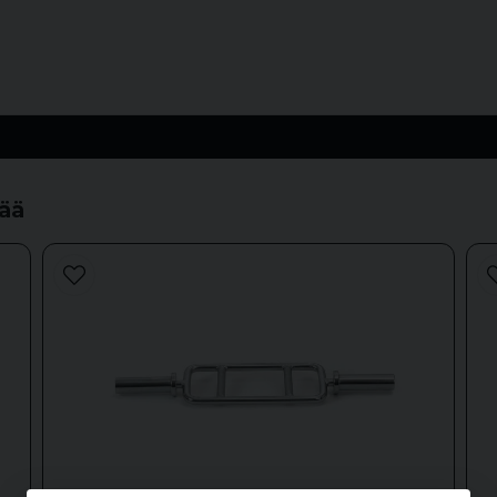
tää
email
Sähköpostiosoite