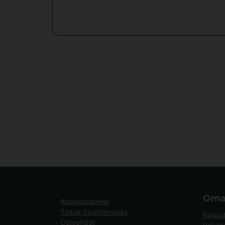
Oma 
Asiakaspalvelu
Tietoa Sporttemasta
Kirjau
Ostoehdot