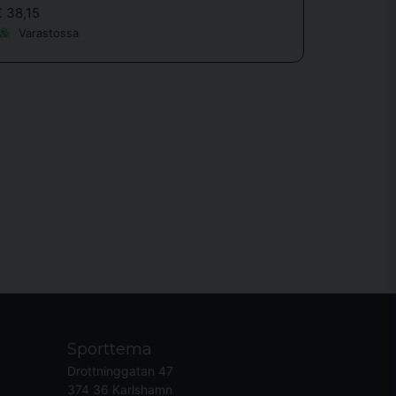
€ 38,15
Varastossa
Sporttema
Drottninggatan 47
374 36 Karlshamn