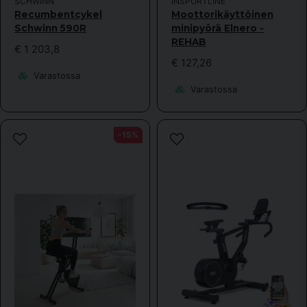
SCHWINN
INSPORTLINE
Recumbentcykel
Moottorikäyttöinen
Schwinn 590R
minipyörä Elnero -
REHAB
€ 1 203,8
€ 127,26
Varastossa
Varastossa
-15%