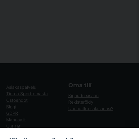
Oma tili
Asiakaspalvelu
Tietoa Sporttemasta
Kirjaudu sisään
Ostoehdot
Rekisteröidy
Blogi
Unohditko salasanasi?
GDPR
Manuaalit
Uutiset
Blogg - artiklar