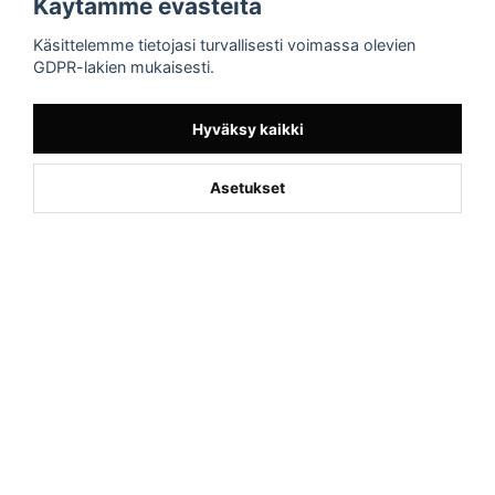
Käytämme evästeitä
Sporttema
Käsittelemme tietojasi turvallisesti voimassa olevien
Drottninggatan 47
GDPR-lakien mukaisesti.
374 36 Karlshamn
Tel +46454-10920
Hyväksy kaikki
Asetukset
Powered by Nyehandel AB
if (window.location.hostname.endsWith('sporttema.se')) { var logoDiv =
document.getElementById('aaa_logo'); var trustpilotContainer =
document.getElementById('trustpilot-container'); if (trustpilotContainer) {
trustpilotContainer.style.display = 'block'; } if (logoDiv) {
logoDiv.style.display = 'block'; } } if
(window.location.hostname.endsWith('sporttema.no')) { var trustpilotNo
= document.getElementById('trustpilot-no'); if (trustpilotNo) {
trustpilotNo.style.display = 'block'; } } setTimeout(() => { if
(document.querySelector('.accordion')) { let egenskap =
document.querySelector('.accordion-button[aria-label="Egenskaper"]'); if
(egenskap) { egenskap.click(); } let reviewBtn =
document.querySelector('#product-reviews.accordion-button'); if