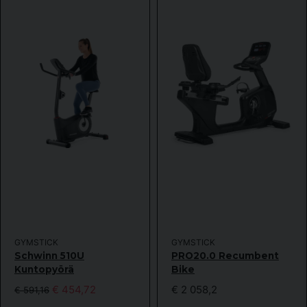
GYMSTICK
GYMSTICK
Schwinn 510U
PRO20.0 Recumbent
Kuntopyörä
Bike
€ 454,72
€ 2 058,2
€ 591,16