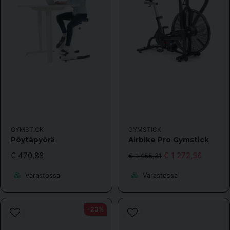
Kyllä, voitte julkaista kysymykseni.
Lähetä kysymys
GYMSTICK
GYMSTICK
Pöytäpyörä
Airbike Pro Gymstick
€ 470,88
€ 1 272,56
€ 1 455,31
Varastossa
Varastossa
-23%