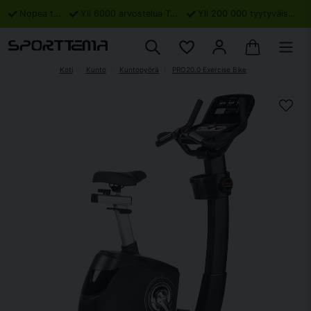
Nopea toimitus
Yli 6000 arvostelua Trustpilotissa
Yli 200 000 tyytyväistä asiakasta
Koti
Kunto
Kuntopyörä
PRO20.0 Exercise Bike