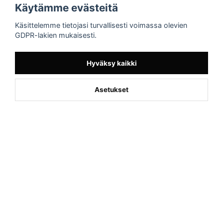
Käytämme evästeitä
Sporttema
Käsittelemme tietojasi turvallisesti voimassa olevien
Drottninggatan 47
GDPR-lakien mukaisesti.
374 36 Karlshamn
Tel +46454-10920
Hyväksy kaikki
Asetukset
Powered by Nyehandel AB
if (window.location.hostname.endsWith('sporttema.se')) { var logoDiv =
document.getElementById('aaa_logo'); var trustpilotContainer =
document.getElementById('trustpilot-container'); if (trustpilotContainer) {
trustpilotContainer.style.display = 'block'; } if (logoDiv) {
logoDiv.style.display = 'block'; } } if
(window.location.hostname.endsWith('sporttema.no')) { var trustpilotNo
= document.getElementById('trustpilot-no'); if (trustpilotNo) {
trustpilotNo.style.display = 'block'; } } setTimeout(() => { if
(document.querySelector('.accordion')) { let egenskap =
document.querySelector('.accordion-button[aria-label="Egenskaper"]'); if
(egenskap) { egenskap.click(); } let reviewBtn =