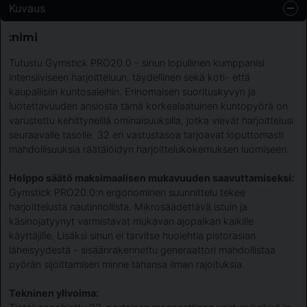
Kuvaus
:nimi
Tutustu Gymstick PRO20.0 - sinun lopullinen kumppanisi
intensiiviseen harjoitteluun, täydellinen sekä koti- että
kaupallisiin kuntosaleihin. Erinomaisen suorituskyvyn ja
luotettavuuden ansiosta tämä korkealaatuinen kuntopyörä on
varustettu kehittyneillä ominaisuuksilla, jotka vievät harjoittelusi
seuraavalle tasolle. 32 eri vastustasoa tarjoavat loputtomasti
mahdollisuuksia räätälöidyn harjoittelukokemuksen luomiseen.
Helppo säätö maksimaalisen mukavuuden saavuttamiseksi:
Gymstick PRO20.0:n ergonominen suunnittelu tekee
harjoittelusta nautinnollista. Mikrosäädettävä istuin ja
käsinojatyynyt varmistavat mukavan ajopaikan kaikille
käyttäjille. Lisäksi sinun ei tarvitse huolehtia pistorasian
läheisyydestä - sisäänrakennettu generaattori mahdollistaa
pyörän sijoittamisen minne tahansa ilman rajoituksia.
Tekninen ylivoima: