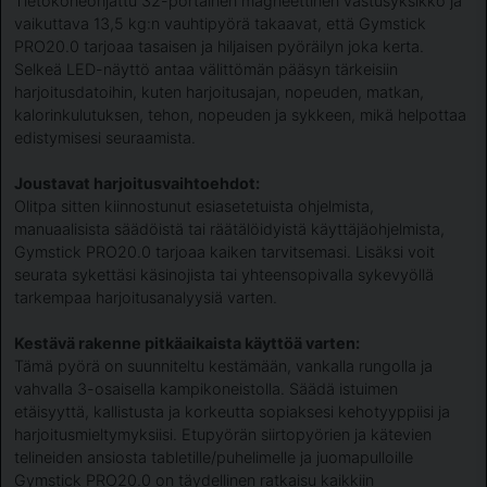
Tietokoneohjattu 32-portainen magneettinen vastusyksikkö ja
vaikuttava 13,5 kg:n vauhtipyörä takaavat, että Gymstick
PRO20.0 tarjoaa tasaisen ja hiljaisen pyöräilyn joka kerta.
Selkeä LED-näyttö antaa välittömän pääsyn tärkeisiin
harjoitusdatoihin, kuten harjoitusajan, nopeuden, matkan,
kalorinkulutuksen, tehon, nopeuden ja sykkeen, mikä helpottaa
edistymisesi seuraamista.
Joustavat harjoitusvaihtoehdot:
Olitpa sitten kiinnostunut esiasetetuista ohjelmista,
manuaalisista säädöistä tai räätälöidyistä käyttäjäohjelmista,
Gymstick PRO20.0 tarjoaa kaiken tarvitsemasi. Lisäksi voit
seurata sykettäsi käsinojista tai yhteensopivalla sykevyöllä
tarkempaa harjoitusanalyysiä varten.
Kestävä rakenne pitkäaikaista käyttöä varten:
Tämä pyörä on suunniteltu kestämään, vankalla rungolla ja
vahvalla 3-osaisella kampikoneistolla. Säädä istuimen
etäisyyttä, kallistusta ja korkeutta sopiaksesi kehotyyppiisi ja
harjoitusmieltymyksiisi. Etupyörän siirtopyörien ja kätevien
telineiden ansiosta tabletille/puhelimelle ja juomapulloille
Gymstick PRO20.0 on täydellinen ratkaisu kaikkiin