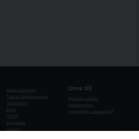
Oma tili
Asiakaspalvelu
Tietoa Sporttemasta
Kirjaudu sisään
Ostoehdot
Rekisteröidy
Blogi
Unohditko salasanasi?
GDPR
Manuaalit
Uutiset
Blogg - artiklar