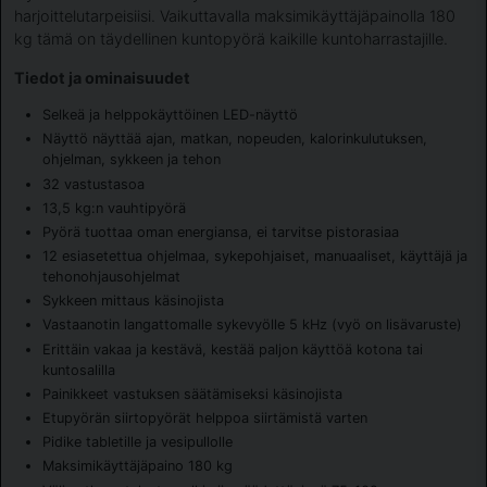
harjoittelutarpeisiisi. Vaikuttavalla maksimikäyttäjäpainolla 180
kg tämä on täydellinen kuntopyörä kaikille kuntoharrastajille.
Tiedot ja ominaisuudet
Selkeä ja helppokäyttöinen LED-näyttö
Näyttö näyttää ajan, matkan, nopeuden, kalorinkulutuksen,
ohjelman, sykkeen ja tehon
32 vastustasoa
13,5 kg:n vauhtipyörä
Pyörä tuottaa oman energiansa, ei tarvitse pistorasiaa
12 esiasetettua ohjelmaa, sykepohjaiset, manuaaliset, käyttäjä ja
tehonohjausohjelmat
Sykkeen mittaus käsinojista
Vastaanotin langattomalle sykevyölle 5 kHz (vyö on lisävaruste)
Erittäin vakaa ja kestävä, kestää paljon käyttöä kotona tai
kuntosalilla
Painikkeet vastuksen säätämiseksi käsinojista
Etupyörän siirtopyörät helppoa siirtämistä varten
Pidike tabletille ja vesipullolle
Maksimikäyttäjäpaino 180 kg