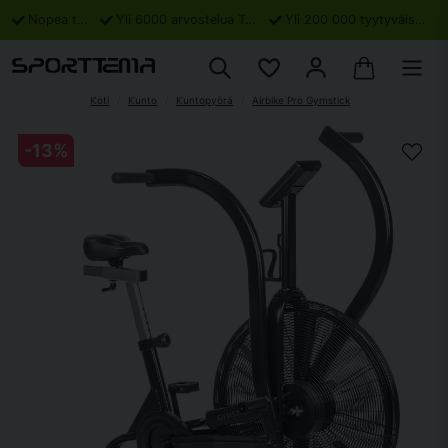
Nopea toimitus
Yli 6000 arvostelua Trustpilotissa
Yli 200 000 tyytyväistä asiakasta
Koti
Kunto
Kuntopyörä
Airbike Pro Gymstick
-
13
%