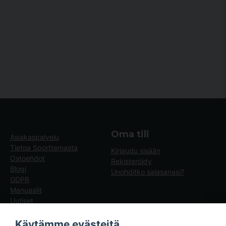
Oma tili
Asiakaspalvelu
Tietoa Sporttemasta
Kirjaudu sisään
Ostoehdot
Rekisteröidy
Blogi
Unohditko salasanasi?
GDPR
Manuaalit
Uutiset
Blogg - artiklar
Käytämme evästeitä