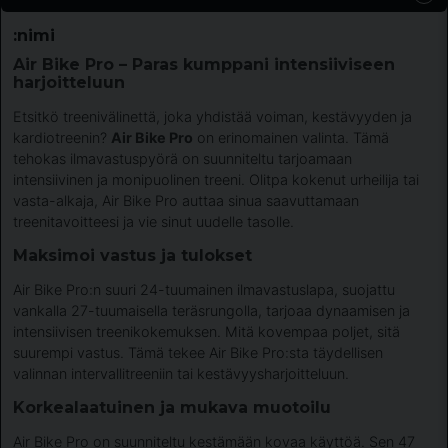
:nimi
Air Bike Pro – Paras kumppani intensiiviseen
harjoitteluun
Etsitkö treenivälinettä, joka yhdistää voiman, kestävyyden ja
kardiotreenin?
Air Bike Pro
on erinomainen valinta. Tämä
tehokas ilmavastuspyörä on suunniteltu tarjoamaan
intensiivinen ja monipuolinen treeni. Olitpa kokenut urheilija tai
vasta-alkaja, Air Bike Pro auttaa sinua saavuttamaan
treenitavoitteesi ja vie sinut uudelle tasolle.
Maksimoi vastus ja tulokset
Air Bike Pro:n suuri 24-tuumainen ilmavastuslapa, suojattu
vankalla 27-tuumaisella teräsrungolla, tarjoaa dynaamisen ja
intensiivisen treenikokemuksen. Mitä kovempaa poljet, sitä
suurempi vastus. Tämä tekee Air Bike Pro:sta täydellisen
valinnan intervallitreeniin tai kestävyysharjoitteluun.
Korkealaatuinen ja mukava muotoilu
Air Bike Pro on suunniteltu kestämään kovaa käyttöä. Sen 47