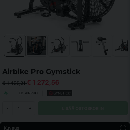
Airbike Pro Gymstick
€ 1 272,56
€ 1 455,31
EB-AIRPRO
LISÄÄ OSTOSKORIIN
-
+
Kuvaus