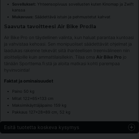
Sovellukset:
Yhteensopivuus sovellusten kuten Kinomap ja Zwift
kanssa
Mukavuus:
Säädettävä istuin ja pehmustetut kahvat
Saavuta tavoitteesi Air Bike Pro:lla
Air Bike Pro on täydellinen valinta, kun haluat parantaa kuntoasi
ja vahvistaa kehoasi. Sen monipuoliset säädettävät ohjelmat ja
laadukas rakenne tekevät siitä ihanteellisen treenivälineen niin
aloittelijoille kuin ammattilaisillekin. Tilaa oma
Air Bike Pro
jo
tänään Sporttema.fi:stä ja aloita matkasi kohti parempaa
hyvinvointia!
Faktat ja ominaisuudet
Paino 50 kg
Mitat 122x65x133 cm
Maksimikäyttäjäpaino 159 kg
Pakkaus 127x28x89 cm, 52 kg
Esitä tuotetta koskeva kysymys