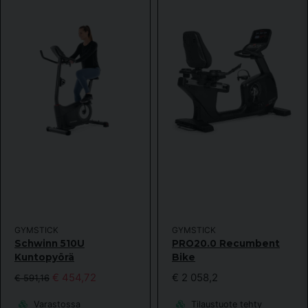
GYMSTICK
GYMSTICK
Schwinn 510U
PRO20.0 Recumbent
Kuntopyörä
Bike
€ 454,72
€ 2 058,2
€ 591,16
Varastossa
Tilaustuote tehty