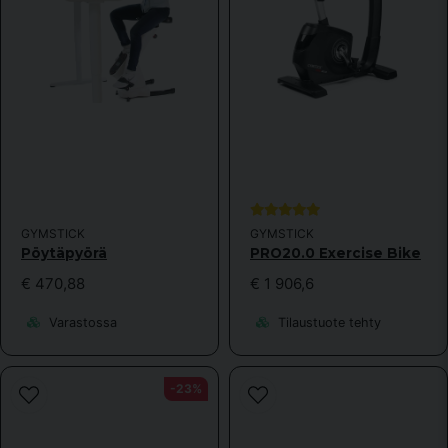
Lähetä kysymys
GYMSTICK
GYMSTICK
Pöytäpyörä
PRO20.0 Exercise Bike
€ 470,88
€ 1 906,6
Varastossa
Tilaustuote tehty
-23%