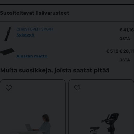
question
Kysy meiltä jotain tästä tuotteesta...
Suositeltavat lisävarusteet
CHRISTOPEIT SPORT
€ 41,16
name
Sykevyö
Nimi
OSTA
€ 51,2
€ 28,11
Alustan matto
email
Sähköpostiosoite
OSTA
Muita suosikkeja, joista saatat pitää
Kyllä, voitte julkaista kysymykseni.