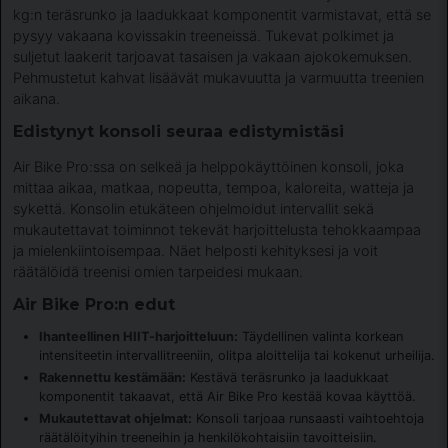
kg:n teräsrunko ja laadukkaat komponentit varmistavat, että se
pysyy vakaana kovissakin treeneissä. Tukevat polkimet ja
suljetut laakerit tarjoavat tasaisen ja vakaan ajokokemuksen.
Pehmustetut kahvat lisäävät mukavuutta ja varmuutta treenien
aikana.
Edistynyt konsoli seuraa edistymistäsi
Air Bike Pro:ssa on selkeä ja helppokäyttöinen konsoli, joka
mittaa aikaa, matkaa, nopeutta, tempoa, kaloreita, watteja ja
sykettä. Konsolin etukäteen ohjelmoidut intervallit sekä
mukautettavat toiminnot tekevät harjoittelusta tehokkaampaa
ja mielenkiintoisempaa. Näet helposti kehityksesi ja voit
räätälöidä treenisi omien tarpeidesi mukaan.
Air Bike Pro:n edut
Ihanteellinen HIIT-harjoitteluun:
Täydellinen valinta korkean
intensiteetin intervallitreeniin, olitpa aloittelija tai kokenut urheilija.
Rakennettu kestämään:
Kestävä teräsrunko ja laadukkaat
komponentit takaavat, että Air Bike Pro kestää kovaa käyttöä.
Mukautettavat ohjelmat:
Konsoli tarjoaa runsaasti vaihtoehtoja
räätälöityihin treeneihin ja henkilökohtaisiin tavoitteisiin.