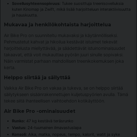
Sovellusyhteensopivuus:
Tukee suosittuja treenisovelluksia
kuten Kinomap ja Zwift, mikä lisää harjoitteluun interaktiivisuutta
ja hauskuutta.
Mukavaa ja henkilökohtaista harjoittelua
Air Bike Pro on suunniteltu mukavaksi ja käytännölliseksi.
Pehmustetut kahvat ja hikoilua kestävät istuimet tekevät
harjoittelusta miellyttävää, ja säädettävät istuinominaisuudet
takaavat, että voit mukauttaa pyörän juuri sinulle sopivaksi.
Näin varmistat parhaan mahdollisen treenikokemuksen joka
kerta.
Helppo siirtää ja säilyttää
Vaikka Air Bike Pro on vakaa ja tukeva, se on helppo siirtää
säilytykseen sisäänrakennettujen kuljetuspyörien avulla. Tämä
tekee siitä ihanteellisen vaihtoehdon kotikäyttöön.
Air Bike Pro -ominaisuudet
Runko:
47 kg kestävä teräsrunko
Vastus:
24-tuumainen ilmavastuslapa
Konsoli:
Aika, matka, nopeus, tempo, kalorit, watit ja syke