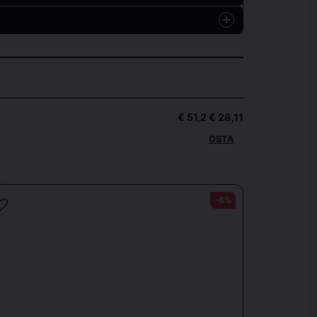
Hämta
Hämta
€ 51,2
€ 28,11
OSTA
r särskilt bra på detta.
-8%