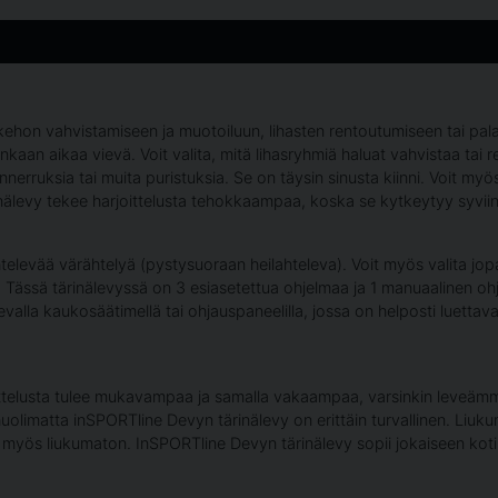
kehon vahvistamiseen ja muotoiluun, lihasten rentoutumiseen tai pal
lainkaan aikaa vievä. Voit valita, mitä lihasryhmiä haluat vahvistaa tai
nnerruksia tai muita puristuksia. Se on täysin sinusta kiinni. Voit myö
älevy tekee harjoittelusta tehokkaampaa, koska se kytkeytyy syviin v
elevää värähtelyä (pystysuoraan heilahteleva). Voit myös valita jop
 Tässä tärinälevyssä on 3 esiasetettua ohjelmaa ja 1 manuaalinen ohj
levalla kaukosäätimellä tai ohjauspaneelilla, jossa on helposti luet
ttelusta tulee mukavampaa ja samalla vakaampaa, varsinkin leveämmäll
 huolimatta inSPORTline Devyn tärinälevy on erittäin turvallinen. Liu
 on myös liukumaton. InSPORTline Devyn tärinälevy sopii jokaiseen ko