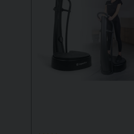
Kauppa vastasi
Hei Monica, Takk for spørsmålet ditt!
Hvis du ønsker maksimal vibrasjonseffekt, er
in
Oscillerende
(vertikal/svingende)
Horisontale
(side-til-side)
3D-vibrasjoner
(kombinasjon av flere retninger
Du kan bruke dem hver for seg eller kombinere d
motorer
med samlet effekt på 440 W. Dette gir 
Devyn er mer kompakt og har kun oscillerende 
variasjon eller intensitet som Julisa.
Så hvis du liker størrelsen på Devyn, men ønsk
Gi gjerne beskjed om du vil ha hjelp med bestilli
Med vennlig hilsen
Pierre –
Sporttema.no
Åsa Jansson kysyi
1 vuosi sitten
Har den microvibrationer?
Kauppa vastasi
Andra tillverkare benämner microvibrationer som