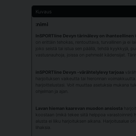
Kuvaus
:nimi
InSPORTline Devyn tärinälevy on ihanteellinen
on erittäin tehokas, rentouttava, turvallinen ja ei 
joko seistä tai istua sen päällä, tehdä kyykkyjä, pu
vastusnauhoja, joissa on pehmeät kädensijat. Tärin
inSPORTline Devyn -värähtelylevy tarjoaa
väräht
harjoituksen vaikeutta tai hieronnan voimakkuutta.
harjoittelustasi. Voit muuttaa asetuksia mukana tu
ohjelman ja ajan.
Lavan hieman kaarevan muodon ansiosta
harjoi
koostaan ​​(mikä tekee siitä helppoa varastoinnin)
alusta ei liiku harjoituksen aikana. Harjoitusalue
lihaksia.