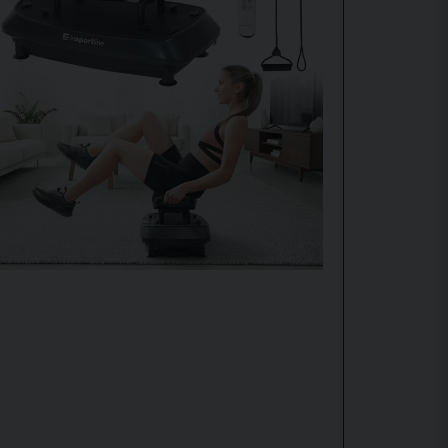
sjonstyper
:
sa
60 hastighetsnivåer
, og den drives av
tre
pulser til kraftigere bevegelser.
re og mer plassbesparende, men gir ikke samme
tivet.
mellan 6-14 hz