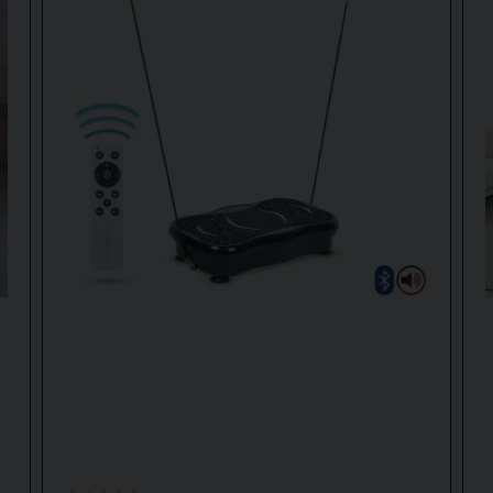
SPORTline Julisa 3D
et svært godt valg. Den tilbyr
tre ulike vibra
)
em for en mer intens trenings- eller massasjefølelse. Totalt har Juli
et bredt spekter av vibrasjonsfrekvenser og amplituder – fra mikroim
vibrasjon (6–14 Hz), med én motor og 50 hastigheter. Den er enkle
er
maksimalt vibrasjonsutbytte
, vil Julisa 3D være det beste alterna
ng eller har flere spørsmål!
 vibrationer mellan 7-11 hz och det har denna som har vibrationer 