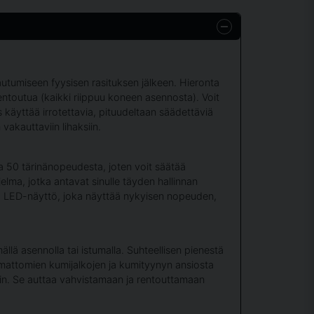
autumiseen fyysisen rasituksen jälkeen. Hieronta
 rentoutua (kaikki riippuu koneen asennosta). Voit
s käyttää irrotettavia, pituudeltaan säädettäviä
akauttaviin lihaksiin.
a 50 tärinänopeudesta, joten voit säätää
elma, jotka antavat sinulle täyden hallinnan
tava LED-näyttö, joka näyttää nykyisen nopeuden,
ä asennolla tai istumalla. Suhteellisen pienestä
kumattomien kumijalkojen ja kumityynyn ansiosta
tiin. Se auttaa vahvistamaan ja rentouttamaan