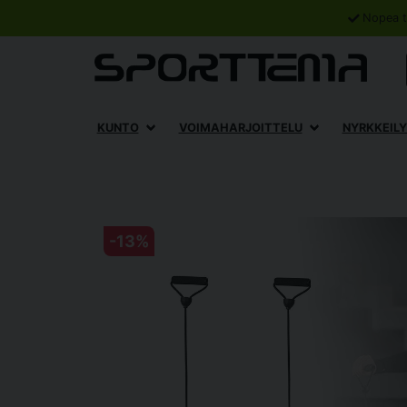
Nopea t
KUNTO
VOIMAHARJOITTELU
NYRKKEILY
-
13
%