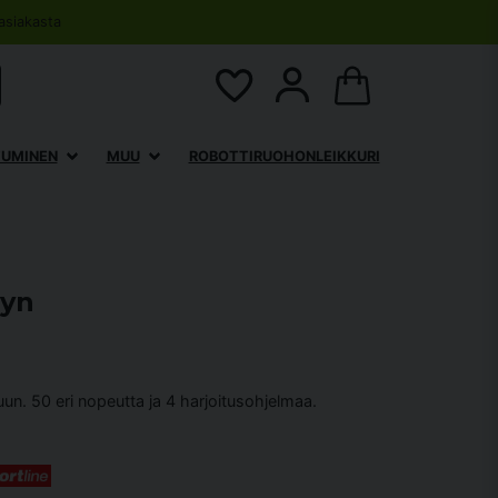
asiakasta
TUMINEN
MUU
ROBOTTIRUOHONLEIKKURI
vyn
eluun. 50 eri nopeutta ja 4 harjoitusohjelmaa.