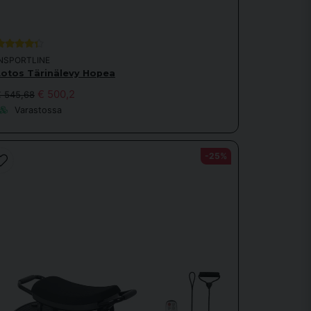
INSPORTLINE
Lotos Tärinälevy Hopea
€ 500,2
€ 545,68
Varastossa
-25%
men vil ha maks vibrasjonsutbytte