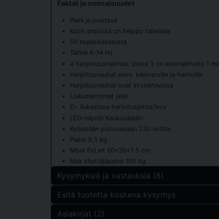
Faktat ja ominaisuudet
Pieni ja joustava
Koon ansiosta on helppo tallentaa
50 nopeusasetusta
Tärinä 6-14 Hz
4 harjoitusohjelmaa, joista 3 on esiohjelmoitu 1 m
Harjoitusnauhat esim. käsivarsille ja hartioille
Harjoitusnauhat ovat irrotettavissa
Liukumattomat jalat
Ei- liukastuva harjoituspinta/levy
LED-näyttö Kaukosäädin
Kytketään pistorasiaan 230 volttia
Paino 9,5 kg
Mitat PxLxK 60x35x1 5 cm
Max käyttäjäpaino 100 kg
Kysymyksiä ja vastauksia (8)
Esitä tuotetta koskeva kysymys
Gyn Hallberg kysyi
1 kuukausi sitten
Asiakirjat (2)
question
Hej, jag har slarvat bort min instruktionsmanual