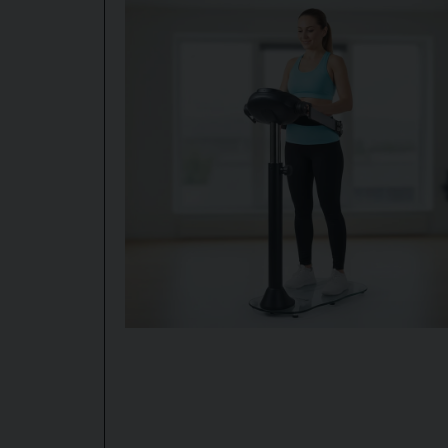
Perfekt till mig !
Gunnar
Det är samma princip som när man promenerar – 
2 vuotta sitten
Uppfyller alla önskemål för en gammal idrottsman(
---
Anonyymi
2) Vibrationerna stimulerar blodkärlen
2 vuotta sitten
Oscillerande vibrationer (som Devyn använder) 
Det gör att:
• blodkärlen vidgas lätt
• cirkulationen i underben och fötter ökar
• svullnad kan minska hos vissa användare
---
3) Lymfsystemet aktiveras
De små rörelserna hjälper även lymfvätskan att ci