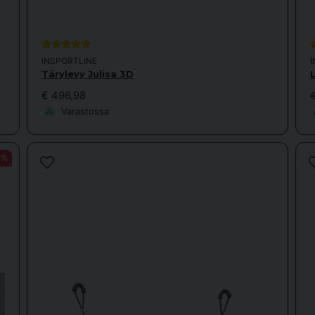
användning
INSPORTLINE
Tärylevy Julisa 3D
€ 496,98
Varastossa
roduktionen, vilket ytterligare förbättrar blodflödet.
7%
modell och Maviro som ni också säljer?
brasjonsnivåer og typer (3D etc). Liker størrelsen på denne bedre, 