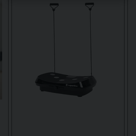
fast i snabbare mikrointervaller.
nu 84 år). Prisvärd-- med bra urval på hastigheter m.m.
skapar en växelvis belastning på benen.
rkulera bättre, vilket: