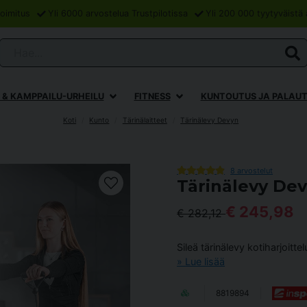
oimitus
Yli 6000 arvostelua Trustpilotissa
Yli 200 000 tyytyväistä 
Hae...
 & KAMPPAILU-URHEILU
FITNESS
KUNTOUTUS JA PALAU
Koti
Kunto
Tärinälaitteet
Tärinälevy Devyn
8 arvostelut
Tärinälevy De
€ 245,98
€ 282,12
Sileä tärinälevy kotiharjoitt
Lue lisää
8819894