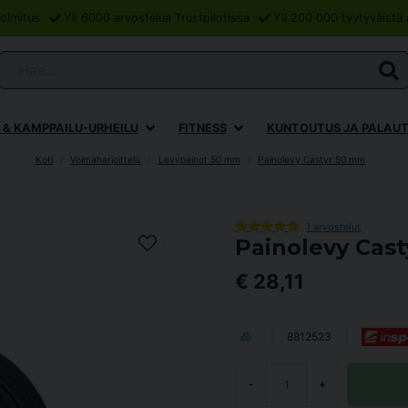
oimitus
Yli 6000 arvostelua Trustpilotissa
Yli 200 000 tyytyväistä 
Hae...
 & KAMPPAILU-URHEILU
FITNESS
KUNTOUTUS JA PALAU
Koti
Voimaharjoittelu
Levypainot 50 mm
Painolevy Castyr 50 mm
1 arvostelut
Painolevy Cas
€ 28,11
8812523
-
+