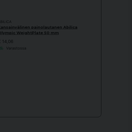
BILICA
Kansainvälinen painolautanen Abilica
Olympic WeightPlate 50 mm
€ 14,06
Varastossa