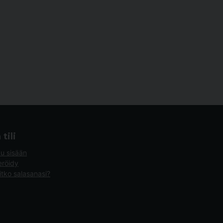
tili
du sisään
eröidy
tko salasanasi?