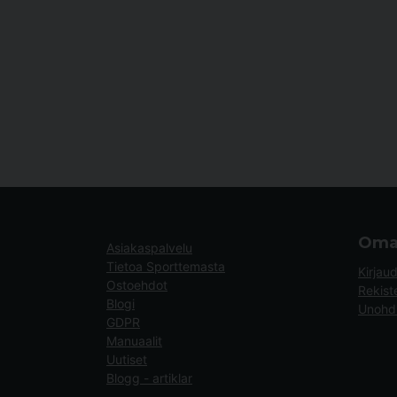
Oma 
Asiakaspalvelu
Tietoa Sporttemasta
Kirjau
Ostoehdot
Rekist
Blogi
Unohdi
GDPR
Manuaalit
Uutiset
Blogg - artiklar