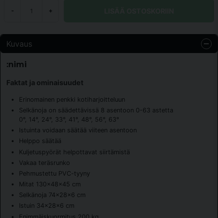
LISÄÄ OSTOSKORIIN
-
+
Kuvaus
:nimi
Faktat ja ominaisuudet
Erinomainen penkki kotiharjoitteluun
Selkänoja on säädettävissä 8 asentoon 0-63 astetta
0°, 14°, 24°, 33°, 41°, 48°, 56°, 63°
Istuinta voidaan säätää viiteen asentoon
Helppo säätää
Kuljetuspyörät helpottavat siirtämistä
Vakaa teräsrunko
Pehmustettu PVC-tyyny
Mitat 130x48x45 cm
Selkänoja 74x28x6 cm
Istuin 34x28x6 cm
Enimmäiskuormitus 200 kg