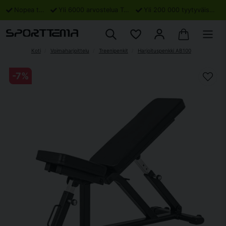
Nopea toimitus
Yli 6000 arvostelua Trustpilotissa
Yli 200 000 tyytyväistä asiakasta
Koti
Voimaharjoittelu
Treenipenkit
Harjoituspenkki AB100
-
7
%