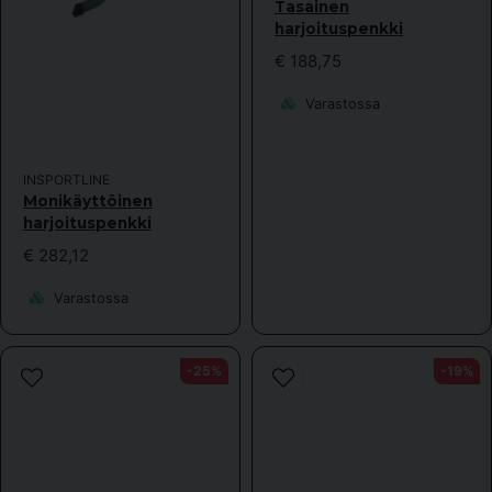
Tasainen
harjoituspenkki
€ 188,75
Varastossa
Lähetä kysymys
INSPORTLINE
Monikäyttöinen
harjoituspenkki
€ 282,12
Varastossa
-25%
-19%