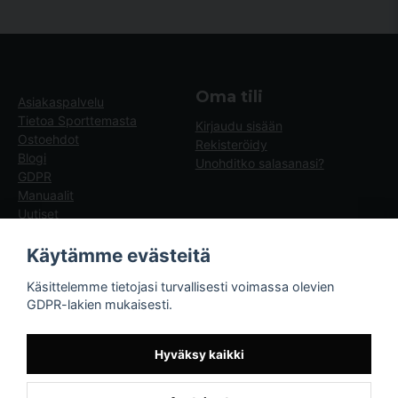
Oma tili
Asiakaspalvelu
Tietoa Sporttemasta
Kirjaudu sisään
Ostoehdot
Rekisteröidy
Blogi
Unohditko salasanasi?
GDPR
Manuaalit
Uutiset
Blogg - artiklar
Käytämme evästeitä
Sporttema
Käsittelemme tietojasi turvallisesti voimassa olevien
Drottninggatan 47
GDPR-lakien mukaisesti.
374 36 Karlshamn
Tel +46454-10920
Hyväksy kaikki