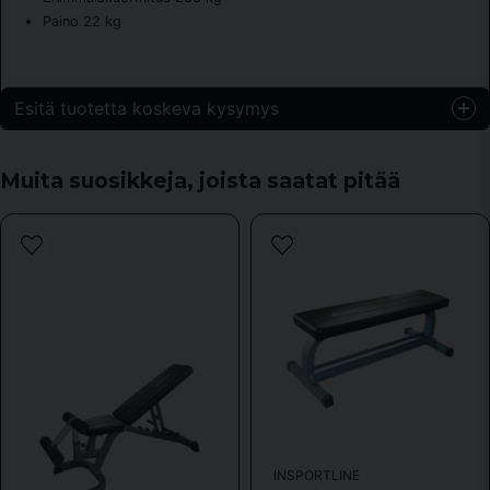
Paino 22 kg
Esitä tuotetta koskeva kysymys
question
Kysy meiltä jotain tästä tuotteesta...
Muita suosikkeja, joista saatat pitää
name
Nimi
email
Sähköpostiosoite
Kyllä, voitte julkaista kysymykseni.
INSPORTLINE