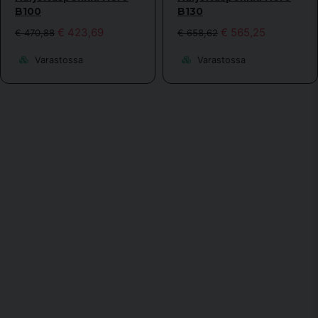
B100
B130
€ 423,69
€ 565,25
€ 470,88
€ 658,62
Varastossa
Varastossa