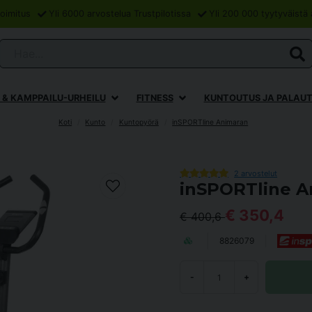
oimitus
Yli 6000 arvostelua Trustpilotissa
Yli 200 000 tyytyväistä 
Hae...
 & KAMPPAILU-URHEILU
FITNESS
KUNTOUTUS JA PALAU
Koti
Kunto
Kuntopyörä
inSPORTline Animaran
2 arvostelut
inSPORTline A
€ 350,4
€ 400,6
8826079
-
+