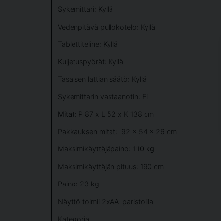
Sykemittari: Kyllä
Vedenpitävä pullokotelo: Kyllä
Tablettiteline: Kyllä
Kuljetuspyörät: Kyllä
Tasaisen lattian säätö: Kyllä
Sykemittarin vastaanotin: Ei
Mitat:
P 87 x L 52 x K 138 cm
Pakkauksen mitat: 92 x 54 x 26 cm
Maksimikäyttäjäpaino:
110 kg
Maksimikäyttäjän pituus: 190 cm
Paino: 23 kg
Näyttö toimii 2xAA-paristoilla
Kategoria