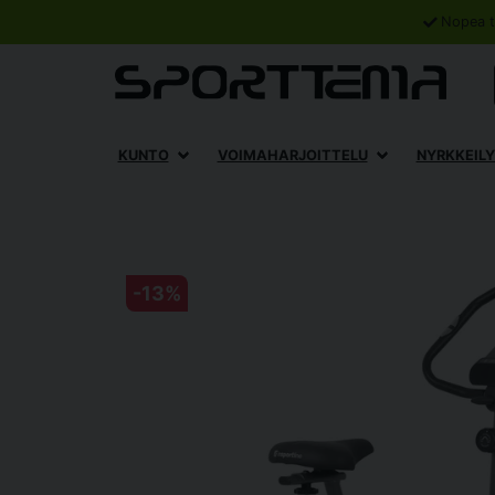
Nopea t
KUNTO
VOIMAHARJOITTELU
NYRKKEILY
-
13
%