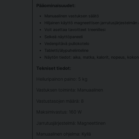
Pääominaisuudet:
Manuaalinen vastuksen säätö
Hiljainen käyttö magneettisen jarrutusjärjestelmän
Voit asettaa tavoitteet treenillesi
Selkeä näyttöpaneeli
Vedenpitävä pullokotelo
Tabletti/älypuhelinteline
Näytön tiedot: aika, matka, kalorit, nopeus, koko
Tekniset tiedot:
Heiluripainon paino: 5 kg
Vastuksen toiminta: Manuaalinen
Vastustasojen määrä: 8
Maksimivastus: 160 W
Jarrutusjärjestelmä: Magneettinen
Manuaalinen ohjelma: Kyllä