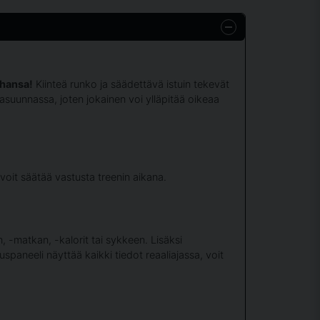
ahansa!
Kiinteä runko ja säädettävä istuin tekevät
asuunnassa, joten jokainen voi ylläpitää oikeaa
 voit säätää vastusta treenin aikana.
n, -matkan, -kalorit tai sykkeen. Lisäksi
spaneeli näyttää kaikki tiedot reaaliajassa, voit