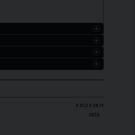
Hämta
€ 51,2
€ 28,11
OSTA
ar i veckan. Leverans sker dagtid.