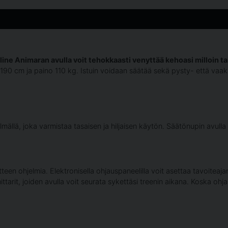
ne Animaran avulla voit tehokkaasti venyttää kehoasi milloin t
a 190 cm ja paino 110 kg. Istuin voidaan säätää sekä pysty- että vaak
lmällä, joka varmistaa tasaisen ja hiljaisen käytön. Säätönupin avulla
itteen ohjelmia. Elektronisella ohjauspaneelilla voit asettaa tavoiteaja
rit, joiden avulla voit seurata sykettäsi treenin aikana. Koska ohjau