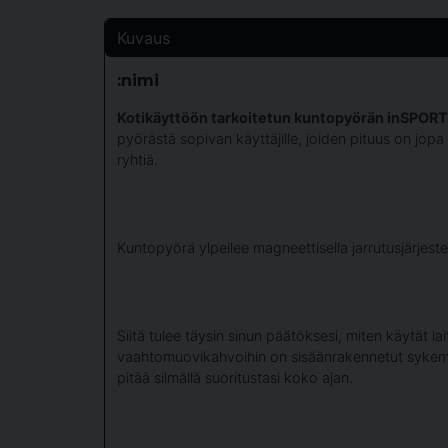
Kuvaus
:nimi
Kotikäyttöön tarkoitetun kuntopyörän inSPORTli
pyörästä sopivan käyttäjille, joiden pituus on jop
ryhtiä.
Kuntopyörä ylpeilee magneettisella jarrutusjärjeste
Siitä tulee täysin sinun päätöksesi, miten käytät la
vaahtomuovikahvoihin on sisäänrakennetut sykemitta
pitää silmällä suoritustasi koko ajan.