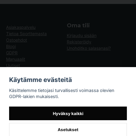
Oma tili
Asiakaspalvelu
Tietoa Sporttemasta
Kirjaudu sisään
Ostoehdot
Rekisteröidy
Blogi
Unohditko salasanasi?
GDPR
Manuaalit
Uutiset
Blogg - artiklar
Käytämme evästeitä
Sporttema
Käsittelemme tietojasi turvallisesti voimassa olevien
Drottninggatan 47
GDPR-lakien mukaisesti.
374 36 Karlshamn
Tel +46454-10920
Hyväksy kaikki
Asetukset