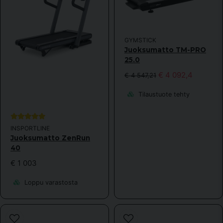
GYMSTICK
Juoksumatto TM-PRO
25.0
€ 4 092,4
€ 4 547,21
Tilaustuote tehty
INSPORTLINE
Juoksumatto ZenRun
40
€ 1 003
Loppu varastosta