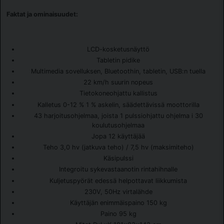
Faktat ja ominaisuudet:
LCD-kosketusnäyttö
Tabletin pidike
Multimedia sovelluksen, Bluetoothin, tabletin, USB:n tuella
22 km/h suurin nopeus
Tietokoneohjattu kallistus
Kalletus 0-12 % 1 % askelin, säädettävissä moottorilla
43 harjoitusohjelmaa, joista 1 pulssiohjattu ohjelma i 30
koulutusohjelmaa
Jopa 12 käyttäjää
Teho 3,0 hv (jatkuva teho) / 7,5 hv (maksimiteho)
Käsipulssi
Integroitu sykevastaanotin rintahihnalle
Kuljetuspyörät edessä helpottavat liikkumista
230V, 50Hz virtalähde
Käyttäjän enimmäispaino 150 kg
Paino 95 kg