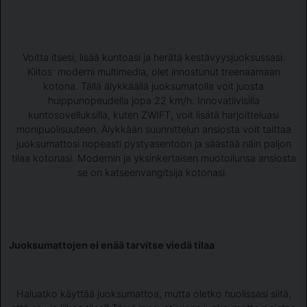
Voitta itsesi, lisää kuntoasi ja herätä kestävyysjuoksussasi.
Kiitos moderni multimedia, olet innostunut treenaamaan
kotona. Tällä älykkäällä juoksumatolla voit juosta
huippunopeudella jopa 22 km/h. Innovatiivisilla
kuntosovelluksilla, kuten ZWIFT, voit lisätä harjoitteluasi
monipuolisuuteen. Älykkään suunnittelun ansiosta voit taittaa
juoksumattosi nopeasti pystyasentoon ja säästää näin paljon
tilaa kotonasi. Modernin ja yksinkertaisen muotoilunsa ansiosta
se on katseenvangitsija kotonasi.
Juoksumattojen ei enää tarvitse viedä tilaa
Haluatko käyttää juoksumattoa, mutta oletko huolissasi siitä,