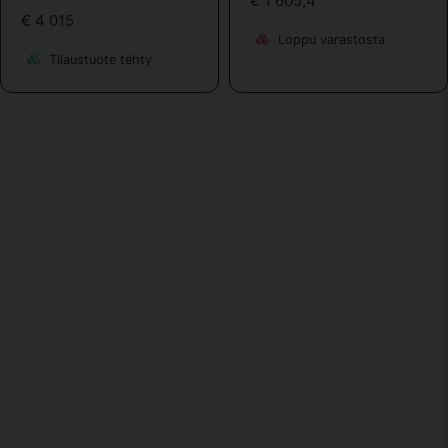
€ 1 605,4
€ 4 015
Loppu varastosta
Tilaustuote tehty