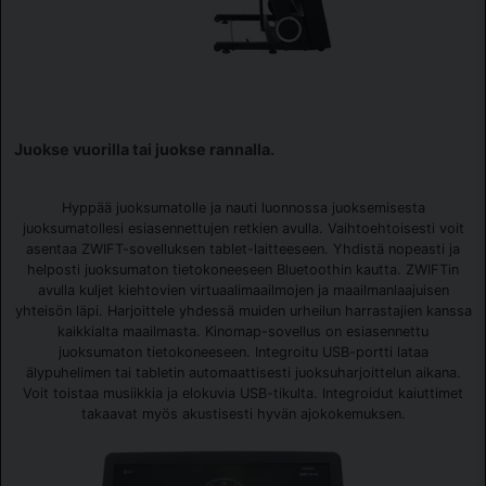
Juokse vuorilla tai juokse rannalla.
Hyppää juoksumatolle ja nauti luonnossa juoksemisesta
juoksumatollesi esiasennettujen retkien avulla. Vaihtoehtoisesti voit
asentaa ZWIFT-sovelluksen tablet-laitteeseen. Yhdistä nopeasti ja
helposti juoksumaton tietokoneeseen Bluetoothin kautta. ZWIFTin
avulla kuljet kiehtovien virtuaalimaailmojen ja maailmanlaajuisen
yhteisön läpi. Harjoittele yhdessä muiden urheilun harrastajien kanssa
kaikkialta maailmasta. Kinomap-sovellus on esiasennettu
juoksumaton tietokoneeseen. Integroitu USB-portti lataa
älypuhelimen tai tabletin automaattisesti juoksuharjoittelun aikana.
Voit toistaa musiikkia ja elokuvia USB-tikulta. Integroidut kaiuttimet
takaavat myös akustisesti hyvän ajokokemuksen.