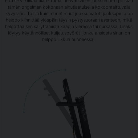
että se vie liikaa tilaa? Tämä innovatiivinen juoksumatto poistaa
tämän ongelman kokonaan ainutlaatuisella kokoontaittuvalla
kyvyllään. Toisin kuin monet muut juoksumatot, juoksupinta on
helppo kiinnittää ylöspäin täysin pystysuoraan asentoon, mikä
helpottaa sen säilyttämistä kaapin vieressä tai nurkassa. Lisäksi
löytyy käytännölliset kuljetuspyörät jonka ansiosta sinun on
helppo liikkua huoneessa.