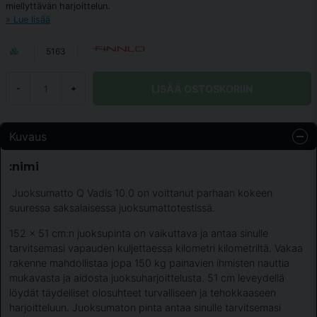
miellyttävän harjoittelun.
Lue lisää
5163
LISÄÄ OSTOSKORIIN
-
+
Kuvaus
:nimi
Juoksumatto Q Vadis 10.0 on voittanut parhaan kokeen
suuressa saksalaisessa juoksumattotestissä.
152 x 51 cm:n juoksupinta on vaikuttava ja antaa sinulle
tarvitsemasi vapauden kuljettaessa kilometri kilometriltä. Vakaa
rakenne mahdollistaa jopa 150 kg painavien ihmisten nauttia
mukavasta ja aidosta juoksuharjoittelusta. 51 cm leveydellä
löydät täydelliset olosuhteet turvalliseen ja tehokkaaseen
harjoitteluun. Juoksumaton pinta antaa sinulle tarvitsemasi