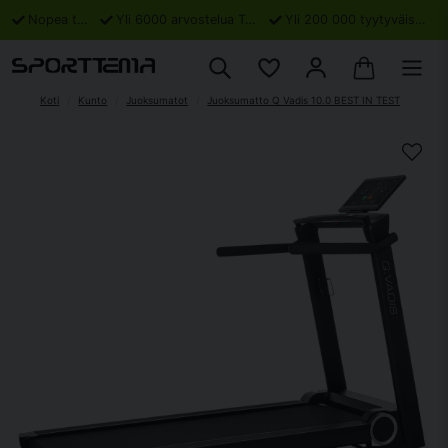
Nopea toimitus
Yli 6000 arvostelua Trustpilotissa
Yli 200 000 tyytyväistä asiakasta
Koti
Kunto
Juoksumatot
Juoksumatto Q Vadis 10.0 BEST IN TEST