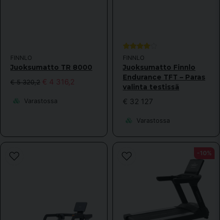
Hva er starthastigheten på denne tredemøllen?
Kauppa vastasi
0,3 km /h
FINNLO
FINNLO
Juoksumatto TR 8000
Juoksumatto Finnlo
Endurance TFT – Paras
€ 4 316,2
€ 5 320,2
valinta testissä
€ 32 127
Varastossa
Varastossa
-10%