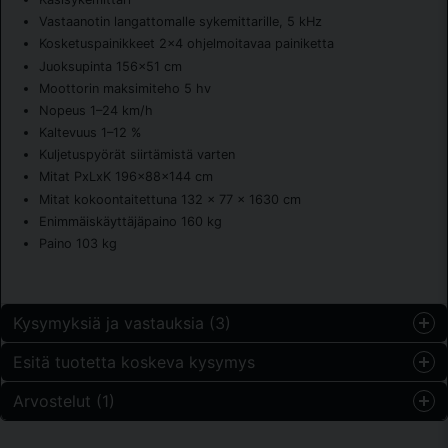
Vastaanotin langattomalle sykemittarille, 5 kHz
Kosketuspainikkeet 2x4 ohjelmoitavaa painiketta
Juoksupinta 156x51 cm
Moottorin maksimiteho 5 hv
Nopeus 1–24 km/h
Kaltevuus 1–12 %
Kuljetuspyörät siirtämistä varten
Mitat PxLxK 196x88x144 cm
Mitat kokoontaitettuna 132 x 77 x 1630 cm
Enimmäiskäyttäjäpaino 160 kg
Paino 103 kg
Kysymyksiä ja vastauksia (3)
Esitä tuotetta koskeva kysymys
Johanna kysyi
1 vuosi sitten
Arvostelut (1)
question
Behöver man smörja detta löpband?
Kysy meiltä jotain tästä tuotteesta...