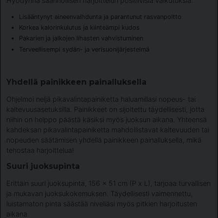
Hyödynnä säännöllisen harjoittelun positiivisia vaikutuksia:
Lisääntynyt aineenvaihdunta ja parantunut rasvanpoltto
Korkea kalorinkulutus ja kiinteämpi kudos
Pakarien ja jalkojen lihasten vahvistuminen
Terveellisempi sydän- ja verisuonijärjestelmä
Yhdellä painikkeen painalluksella
Ohjelmoi neljä pikavalintapainiketta haluamillasi nopeus- tai
kaltevuusasetuksilla. Painikkeet on sijoitettu täydellisesti, jotta
niihin on helppo päästä käsiksi myös juoksun aikana. Yhteensä
kahdeksan pikavalintapainiketta mahdollistavat kaltevuuden tai
nopeuden säätämisen yhdellä painikkeen painalluksella, mikä
tehostaa harjoittelua!
Suuri juoksupinta
Erittäin suuri juoksupinta, 156 x 51 cm (P x L), tarjoaa turvallisen
ja mukavan juoksukokemuksen. Täydellisesti vaimennettu,
luistamaton pinta säästää niveliäsi myös pitkien harjoitusten
aikana.