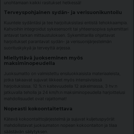
unohtamaan kaikki rasitukset hetkessä!
Terveyspohjainen sydän- ja verisuonikuntoilu
Kuuntele sydäntäsi ja tee harjoituksistasi entistä tehokkaampia.
Kahvoihin integroidut sykesensorit tai yhteensopiva sykemittari
antavat tarkan mittaustuloksen. Sykemittarilla ohjattavat
harjoitukset parantavat sydän- ja verisuonijärjestelmän
suorituskykyä ja terveyttä arjessa.
Miellyttävä juokseminen myös
maksiminopeudella
Juoksumatto on valmistettu ensiluokkaisista materiaaleista,
jotka takaavat sujuvat liikkeet myös intensiivisissä
harjoituksissa. 12 %:n kaltevuudella 12 askelmassa, 3 hv:n
jatkuvalla teholla ja 24 km/h:n maksiminopeudella harjoittelusi
mahdollisuudet ovat rajattomat!
Nopeasti kokoontaitettava
Kätevä kokoontaittojärjestelmä ja sujuvat kuljetuspyörät
mahdollistavat juoksumaton nopean kokoontaiton ja tilaa
säästävän säilytyksen.