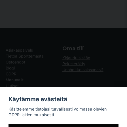
Oma tili
Asiakaspalvelu
Tietoa Sporttemasta
Kirjaudu sisään
Ostoehdot
Rekisteröidy
Blogi
Unohditko salasanasi?
GDPR
Manuaalit
Uutiset
Blogg - artiklar
Käytämme evästeitä
Sporttema
Käsittelemme tietojasi turvallisesti voimassa olevien
Drottninggatan 47
GDPR-lakien mukaisesti.
374 36 Karlshamn
Tel +46454-10920