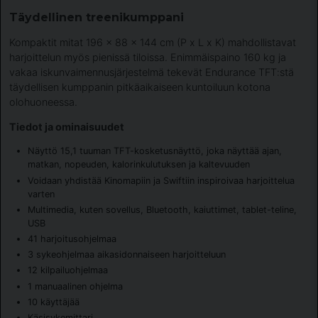
Täydellinen treenikumppani
Kompaktit mitat 196 x 88 x 144 cm (P x L x K) mahdollistavat
harjoittelun myös pienissä tiloissa. Enimmäispaino 160 kg ja
vakaa iskunvaimennusjärjestelmä tekevät Endurance TFT:stä
täydellisen kumppanin pitkäaikaiseen kuntoiluun kotona
olohuoneessa.
Tiedot ja ominaisuudet
Näyttö 15,1 tuuman TFT-kosketusnäyttö, joka näyttää ajan,
matkan, nopeuden, kalorinkulutuksen ja kaltevuuden
Voidaan yhdistää Kinomapiin ja Swiftiin inspiroivaa harjoittelua
varten
Multimedia, kuten sovellus, Bluetooth, kaiuttimet, tablet-teline,
USB
41 harjoitusohjelmaa
3 sykeohjelmaa aikasidonnaiseen harjoitteluun
12 kilpailuohjelmaa
1 manuaalinen ohjelma
10 käyttäjää
Käsisykemittari