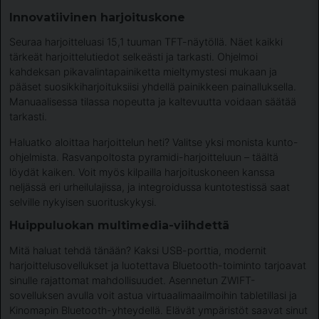
Innovatiivinen harjoituskone
Seuraa harjoitteluasi 15,1 tuuman TFT-näytöllä. Näet kaikki
tärkeät harjoittelutiedot selkeästi ja tarkasti. Ohjelmoi
kahdeksan pikavalintapainiketta mieltymystesi mukaan ja
pääset suosikkiharjoituksiisi yhdellä painikkeen painalluksella.
Manuaalisessa tilassa nopeutta ja kaltevuutta voidaan säätää
tarkasti.
Haluatko aloittaa harjoittelun heti? Valitse yksi monista kunto-
ohjelmista. Rasvanpoltosta pyramidi-harjoitteluun – täältä
löydät kaiken. Voit myös kilpailla harjoituskoneen kanssa
neljässä eri urheilulajissa, ja integroidussa kuntotestissä saat
selville nykyisen suorituskykysi.
Huippuluokan multimedia-viihdettä
Mitä haluat tehdä tänään? Kaksi USB-porttia, modernit
harjoittelusovellukset ja luotettava Bluetooth-toiminto tarjoavat
sinulle rajattomat mahdollisuudet. Asennetun ZWIFT-
sovelluksen avulla voit astua virtuaalimaailmoihin tabletillasi ja
Kinomapin Bluetooth-yhteydellä. Elävät ympäristöt saavat sinut