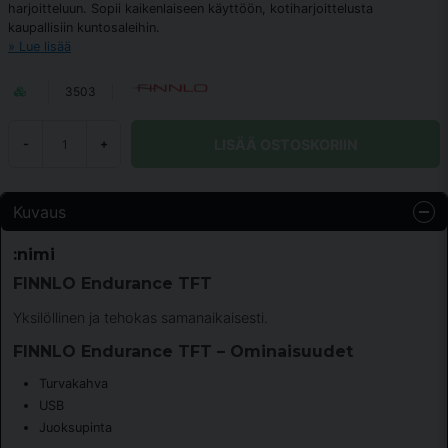
harjoitteluun. Sopii kaikenlaiseen käyttöön, kotiharjoittelusta
kaupallisiin kuntosaleihin.
Lue lisää
3503
LISÄÄ OSTOSKORIIN
-
+
Kuvaus
:nimi
FINNLO Endurance TFT
Yksilöllinen ja tehokas samanaikaisesti.
FINNLO Endurance TFT – Ominaisuudet
Turvakahva
USB
Juoksupinta