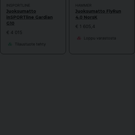
INSPORTLINE
HAMMER
Juoksumatto
Juoksumatto FlyRun
inSPORTline Gardian
4.0 NorsK
G10
€ 1 605,4
€ 4 015
Loppu varastosta
Tilaustuote tehty