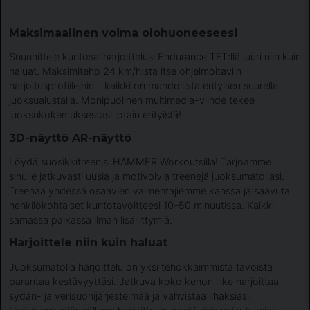
Maksimaalinen voima olohuoneeseesi
Suunnittele kuntosaliharjoittelusi Endurance TFT:llä juuri niin kuin
haluat. Maksimiteho 24 km/h:sta itse ohjelmoitaviin
harjoitusprofiileihin – kaikki on mahdollista erityisen suurella
juoksualustalla. Monipuolinen multimedia-viihde tekee
juoksukokemuksestasi jotain erityistä!
3D-näyttö AR-näyttö
Löydä suosikkitreenisi HAMMER Workoutsilla! Tarjoamme
sinulle jatkuvasti uusia ja motivoivia treenejä juoksumatollasi.
Treenaa yhdessä osaavien valmentajiemme kanssa ja saavuta
henkilökohtaiset kuntotavoitteesi 10–50 minuutissa. Kaikki
samassa paikassa ilman lisäliittymiä.
Harjoittele niin kuin haluat
Juoksumatolla harjoittelu on yksi tehokkaimmista tavoista
parantaa kestävyyttäsi. Jatkuva koko kehon liike harjoittaa
sydän- ja verisuonijärjestelmää ja vahvistaa lihaksiasi.