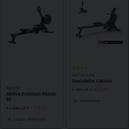
INSPORTLINE
Soutulaite Yukona
ABILICA
€ 423,69
€ 565,25
Abilica Premium Rower
95
Varastossa
€ 1 173,32
€ 1 546,27
Loppu varastosta