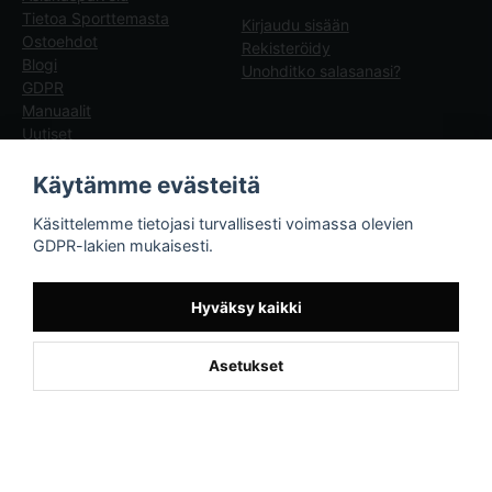
Tietoa Sporttemasta
Kirjaudu sisään
Ostoehdot
Rekisteröidy
Blogi
Unohditko salasanasi?
GDPR
Manuaalit
Uutiset
Blogg - artiklar
Käytämme evästeitä
Sporttema
Käsittelemme tietojasi turvallisesti voimassa olevien
Drottninggatan 47
GDPR-lakien mukaisesti.
374 36 Karlshamn
Tel +46454-10920
Hyväksy kaikki
Asetukset
Powered by Nyehandel AB
if (window.location.hostname.endsWith('sporttema.se')) { var logoDiv =
document.getElementById('aaa_logo'); var trustpilotContainer =
document.getElementById('trustpilot-container'); if (trustpilotContainer) {