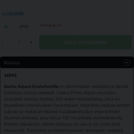
Lue lisää
3705
LISÄÄ OSTOSKORIIN
-
+
Kuvaus
:nimi
Soutu Aquon Evolutionilla
on äärimmäisen realistista ja lähellä
todellista soutua vedessä. Lisäksi Finnlo Aquon evolution
soutulaite erottuu huiman 350 watin resistanssista, joka on
täydellinen intensiiviseen harjoitteluun. Harjoittelu tarjoaa erittäin
sujuvan ja mukavan liikkeen kuulalaakeroidun ergonomisen
istuimen ansiosta, joka liukuu 135 cm pitkällä alumiinikiskolla.
Kahden jalkalevyn välinen etäisyys on vain 9 cm, joten istut
mukavasti. Tuloksena on todenmukainen simulaatio vedessä