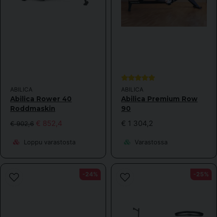
ABILICA
ABILICA
Abilica Rower 40
Abilica Premium Row
Roddmaskin
90
€ 852,4
€ 1 304,2
€ 902,6
Loppu varastosta
Varastossa
-24%
-25%