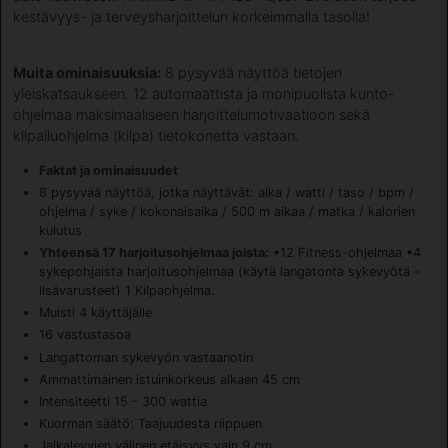
kestävyys- ja terveysharjoittelun korkeimmalla tasolla!
Muita ominaisuuksia:
8 pysyvää näyttöä tietojen
yleiskatsaukseen. 12 automaattista ja monipuolista kunto-
ohjelmaa maksimaaliseen harjoittelumotivaatioon sekä
kilpailuohjelma (kilpa) tietokonetta vastaan.
Faktat ja ominaisuudet
8 pysyvää näyttöä, jotka näyttävät: aika / watti / taso / bpm /
ohjelma / syke / kokonaisaika / 500 m aikaa / matka / kalorien
kulutus
Yhteensä 17 harjoitusohjelmaa joista:
•12 Fitness-ohjelmaa •4
sykepohjaista harjoitusohjelmaa (käytä langatonta sykevyötä -
lisävarusteet) 1 Kilpaohjelma.
Muisti 4 käyttäjälle
16 vastustasoa
Langattoman sykevyön vastaanotin
Ammattimainen istuinkorkeus alkaen 45 cm
Intensiteetti 15 - 300 wattia
Kuorman säätö: Taajuudesta riippuen
Jalkalevyjen välinen etäisyys vain 9 cm