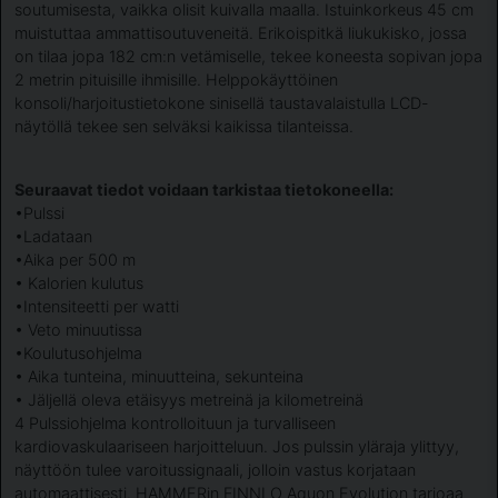
soutumisesta, vaikka olisit kuivalla maalla. Istuinkorkeus 45 cm
muistuttaa ammattisoutuveneitä. Erikoispitkä liukukisko, jossa
on tilaa jopa 182 cm:n vetämiselle, tekee koneesta sopivan jopa
2 metrin pituisille ihmisille. Helppokäyttöinen
konsoli/harjoitustietokone sinisellä taustavalaistulla LCD-
näytöllä tekee sen selväksi kaikissa tilanteissa.
Seuraavat tiedot voidaan tarkistaa tietokoneella:
•Pulssi
•Ladataan
•Aika per 500 m
• Kalorien kulutus
•Intensiteetti per watti
• Veto minuutissa
•Koulutusohjelma
• Aika tunteina, minuutteina, sekunteina
• Jäljellä oleva etäisyys metreinä ja kilometreinä
4 Pulssiohjelma kontrolloituun ja turvalliseen
kardiovaskulaariseen harjoitteluun. Jos pulssin yläraja ylittyy,
näyttöön tulee varoitussignaali, jolloin vastus korjataan
automaattisesti. HAMMERin FINNLO Aquon Evolution tarjoaa