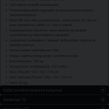
LCD-näyttö sinisellä taustavalolla
Yhdistelmätekniikka magneetin ja ilmanvastuksen kanssa
(tietokoneohjattu)
Pitkä 182 cm:n liike ja alumiinikisko, jonka pituus on 135 cm -
sopii vartalokoon välillä 1,5 - noin 2 metriä
Huippulaadukas liukukisko takaa tasaisen ja tasaisen
soutuliikkeen ja maksimaalisen vakauden
Laadukkaat kuulalaakerit takaavat epätavallisen hiljaisen ja
tasaisen juoksun
Taittuu kasaan säästääkseen tilaa
Helppo kuljettaa integroitujen pyörien ansiosta
Enimmäispaino: 150 kg
Virransyöttö virtalähteestä, 230 volttia
Koko (PxLxK): 135 x 50 x 173 cm
Koko taitttuna (PxLxK): 240 x 50 x 107 cm
Paino 45 kg
Esitä tuotetta koskeva kysymys
Asiakirjat (1)
question
Kysy meiltä jotain tästä tuotteesta...
Arvostelut (3)