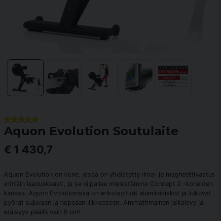
Aquon Evolution Soutulaite
€ 1 430,7
Aquon Evolution on kone, jossa on yhdistetty ilma- ja magneettivastus
erittäin laadukkaasti, ja se kilpailee mielestämme Concept 2 -koneiden
kanssa. Aquon Evolutionissa on erikoispitkät alumiinikiskot ja liukuvat
pyörät sujuvaan ja nopeaan liikkeeseen. Ammattimainen jalkalevy ja
etäisyys päällä vain 9 cm!