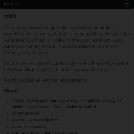
Kuvaus
:nimi
Soutuvene klassisessa muotoilussa simuloimaan airojen
vetämistä. Vastus syntyy hydraulisista mäntäjärjestelmistä ja sitä
voi säätää 12 eri tasolle. Lisäksi hydraulisen vastuksen lisäksi
liukuradan kulmaa voidaan muuttaa neljässä eri asennossa
tuomalla lisää vastusta.
Soudun avulla harjoitat suurinta osaa kehon lihaksista ja kehität
tehokkaasti kuntoasi. Voit harjoitella suoraan kotona.
Näyttö näyttää tärkeimmät harjoitustiedot.
Tiedot
Näyttö näyttää ajan, matkan, vetosyklien määrän, vetosyklet
minuutissa, kokonaismäärän ja kulutetut kalorit
12 vastustasoa
4 tasoa liukuradan kulmaa
Hydraulinen vastus
Kokoontaitettava tilan säästämiseksi