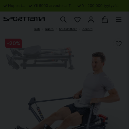
Nopea toimitus
Yli 6000 arvostelua Trustpilotissa
Yli 200 000 tyytyväistä asiakasta
Koti
Kunto
Soutulaitteet
Accord
-
20
%