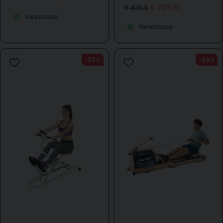
Michael Björk kysyi
2 vuotta sitten
€ 705,81
€ 879,5
Behöver den hydrauliska kolven vad kostar en sådan
Varastossa
Varastossa
Kauppa vastasi
Pris för 1 kolv 499 kr
-52%
-33%
stemar kysyi
2 vuotta sitten
Tydligare beskrivning av displayens funktioner
Kauppa vastasi
Det är en mycket enkel display som visar dessa
träningsdata:
tid, antal roddtag, roddtag per minut. totalt antal roddtag
och din kaloriförbrukning
Man kan välja att displayen ska alternera mellan dessa
värden.
Tyvärr inga flera funktioner.
Izabela kysyi
2 vuotta sitten
Funkar den model för användare med längd 194cm?