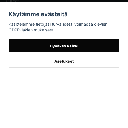
Uutiset
Blogg - artiklar
Käytämme evästeitä
Sporttema
Käsittelemme tietojasi turvallisesti voimassa olevien
Drottninggatan 47
GDPR-lakien mukaisesti.
374 36 Karlshamn
Tel +46454-10920
Hyväksy kaikki
Asetukset
Powered by Nyehandel AB
if (window.location.hostname.endsWith('sporttema.se')) { var logoDiv =
document.getElementById('aaa_logo'); var trustpilotContainer =
document.getElementById('trustpilot-container'); if (trustpilotContainer) {
trustpilotContainer.style.display = 'block'; } if (logoDiv) {
logoDiv.style.display = 'block'; } } if
(window.location.hostname.endsWith('sporttema.no')) { var trustpilotNo
= document.getElementById('trustpilot-no'); if (trustpilotNo) {
trustpilotNo.style.display = 'block'; } } setTimeout(() => { if
(document.querySelector('.accordion')) { let egenskap =
document.querySelector('.accordion-button[aria-label="Egenskaper"]'); if