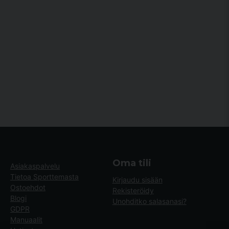
Oma tili
Asiakaspalvelu
Tietoa Sporttemasta
Kirjaudu sisään
Ostoehdot
Rekisteröidy
Blogi
Unohditko salasanasi?
GDPR
Manuaalit