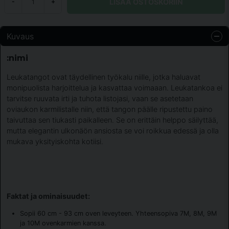
LISÄÄ OSTOSKORIIN
-
+
Kuvaus
:nimi
Leukatangot ovat täydellinen työkalu niille, jotka haluavat
monipuolista harjoittelua ja kasvattaa voimaaan. Leukatankoa ei
tarvitse ruuvata irti ja tuhota listojasi, vaan se asetetaan
oviaukon karmilistalle niin, että tangon päälle ripustettu paino
taivuttaa sen tiukasti paikalleen. Se on erittäin helppo säilyttää,
mutta elegantin ulkonäön ansiosta se voi roikkua edessä ja olla
mukava yksityiskohta kotiisi.
Faktat ja ominaisuudet:
Sopii 60 cm - 93 cm oven leveyteen. Yhteensopiva 7M, 8M, 9M
ja 10M ovenkarmien kanssa.