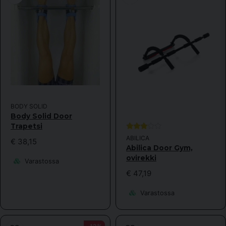
name
Nimi
email
Sähköpostiosoite
Kyllä, voitte julkaista kysymykseni.
BODY SOLID
Body Solid Door
Trapetsi
ABILICA
€ 38,15
Abilica Door Gym,
ovirekki
Varastossa
€ 47,19
Lähetä kysymys
Varastossa