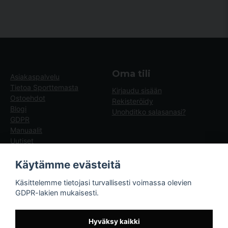
Oma tili
Asiakaspalvelu
Tietoa Sporttemasta
Kirjaudu sisään
Ostoehdot
Rekisteröidy
Blogi
Unohditko salasanasi?
GDPR
Manuaalit
Uutiset
Blogg - artiklar
Käytämme evästeitä
Sporttema
Käsittelemme tietojasi turvallisesti voimassa olevien
Drottninggatan 47
GDPR-lakien mukaisesti.
374 36 Karlshamn
Tel +46454-10920
Hyväksy kaikki