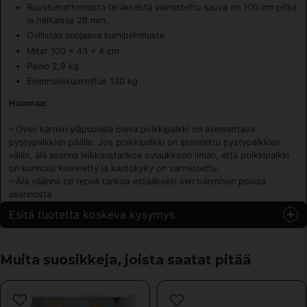
Ruostumattomasta teräksestä valmistettu sauva on 100 cm pitkä
ja halkaisija 28 mm.
Ovilistaa suojaava kumipehmuste
Mitat 100 × 43 × 4 cm
Paino 2,9 kg
Enimmäiskuormitus 130 kg
Huomaa:
– Oven karmin yläpuolella oleva poikkipalkki on asennettava
pystypalkkien päälle. Jos poikkipalkki on asennettu pystypalkkien
väliin, älä asenna leikkaustankoa oviaukkoon ilman, että poikkipalkki
on kunnolla kiinnitetty ja kantokyky on varmistettu.
– Älä väännä tai repeä tankoa estääksesi sen tulemisen poissa
asennosta
Esitä tuotetta koskeva kysymys
question
Kysy meiltä jotain tästä tuotteesta...
Muita suosikkeja, joista saatat pitää