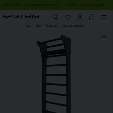
Nopea toimitus
Yli 6000 arvostelua Trustpilotissa
Yli 200 000 tyytyväistä asiakasta
Koti
Muu
Puolapuut
Taimi Ribbstol Mini