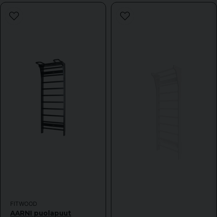
name
Nimi
email
Sähköpostiosoite
Kyllä, voitte julkaista kysymykseni.
Lähetä kysymys
FITWOOD
AARNI puolapuut