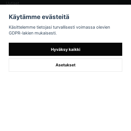
Uutiset
Blogg - artiklar
Käytämme evästeitä
Sporttema
Käsittelemme tietojasi turvallisesti voimassa olevien
Drottninggatan 47
GDPR-lakien mukaisesti.
374 36 Karlshamn
Tel +46454-10920
Hyväksy kaikki
Asetukset
Powered by Nyehandel AB
if (window.location.hostname.endsWith('sporttema.se')) { var logoDiv =
document.getElementById('aaa_logo'); var trustpilotContainer =
document.getElementById('trustpilot-container'); if (trustpilotContainer) {
trustpilotContainer.style.display = 'block'; } if (logoDiv) {
logoDiv.style.display = 'block'; } } if
(window.location.hostname.endsWith('sporttema.no')) { var trustpilotNo
= document.getElementById('trustpilot-no'); if (trustpilotNo) {
trustpilotNo.style.display = 'block'; } } setTimeout(() => { if
(document.querySelector('.accordion')) { let egenskap =