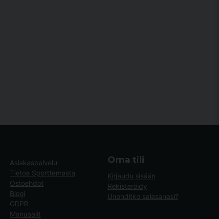
Oma tili
Asiakaspalvelu
Tietoa Sporttemasta
Kirjaudu sisään
Ostoehdot
Rekisteröidy
Blogi
Unohditko salasanasi?
GDPR
Manuaalit