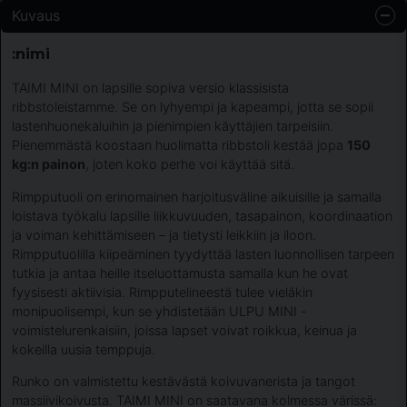
Kuvaus
:nimi
TAIMI MINI on lapsille sopiva versio klassisista
ribbstoleistamme. Se on lyhyempi ja kapeampi, jotta se sopii
lastenhuonekaluihin ja pienimpien käyttäjien tarpeisiin.
Pienemmästä koostaan huolimatta ribbstoli kestää jopa
150
kg:n painon
, joten koko perhe voi käyttää sitä.
Rimpputuoli on erinomainen harjoitusväline aikuisille ja samalla
loistava työkalu lapsille liikkuvuuden, tasapainon, koordinaation
ja voiman kehittämiseen – ja tietysti leikkiin ja iloon.
Rimpputuolilla kiipeäminen tyydyttää lasten luonnollisen tarpeen
tutkia ja antaa heille itseluottamusta samalla kun he ovat
fyysisesti aktiivisia. Rimpputelineestä tulee vieläkin
monipuolisempi, kun se yhdistetään ULPU MINI -
voimistelurenkaisiin, joissa lapset voivat roikkua, keinua ja
kokeilla uusia temppuja.
Runko on valmistettu kestävästä koivuvanerista ja tangot
massiivikoivusta. TAIMI MINI on saatavana kolmessa värissä: