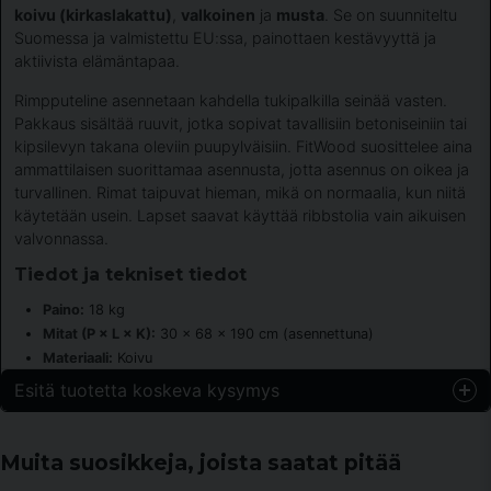
koivu (kirkaslakattu)
,
valkoinen
ja
musta
. Se on suunniteltu
Suomessa ja valmistettu EU:ssa, painottaen kestävyyttä ja
aktiivista elämäntapaa.
Rimpputeline asennetaan kahdella tukipalkilla seinää vasten.
Pakkaus sisältää ruuvit, jotka sopivat tavallisiin betoniseiniin tai
kipsilevyn takana oleviin puupylväisiin. FitWood suosittelee aina
ammattilaisen suorittamaa asennusta, jotta asennus on oikea ja
turvallinen. Rimat taipuvat hieman, mikä on normaalia, kun niitä
käytetään usein. Lapset saavat käyttää ribbstolia vain aikuisen
valvonnassa.
Tiedot ja tekniset tiedot
Paino:
18 kg
Mitat (P × L × K):
30 × 68 × 190 cm (asennettuna)
Materiaali:
Koivu
Esitä tuotetta koskeva kysymys
question
Kysy meiltä jotain tästä tuotteesta...
Muita suosikkeja, joista saatat pitää