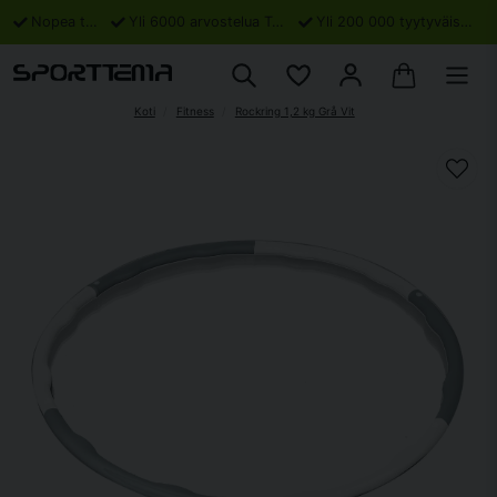
Nopea toimitus
Yli 6000 arvostelua Trustpilotissa
Yli 200 000 tyytyväistä asiakasta
Koti
Fitness
Rockring 1,2 kg Grå Vit