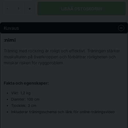
LISÄÄ OSTOSKORIIN
-
+
Kuvaus
:nimi
Träning med rockring är roligt och effektivt. Träningen stärker
muskulturen på överkroppen och förbättrar rörligheten och
minskar risken för ryggproblem.
Fakta och egenskaper:
Vikt: 1,2 kg
Diamter: 100 cm
Tjocklek: 3 cm
Inkluderar träningsschema och länk för online-träningsvideo