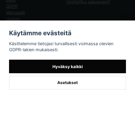
Unohditko salasanasi?
GDPR
Manuaalit
Uutiset
Blogg - artiklar
Käytämme evästeitä
Sporttema
Käsittelemme tietojasi turvallisesti voimassa olevien
Drottninggatan 47
GDPR-lakien mukaisesti.
374 36 Karlshamn
Tel +46454-10920
Hyväksy kaikki
Asetukset
Powered by Nyehandel AB
if (window.location.hostname.endsWith('sporttema.se')) { var logoDiv =
document.getElementById('aaa_logo'); var trustpilotContainer =
document.getElementById('trustpilot-container'); if (trustpilotContainer) {
trustpilotContainer.style.display = 'block'; } if (logoDiv) {
logoDiv.style.display = 'block'; } } if
(window.location.hostname.endsWith('sporttema.no')) { var trustpilotNo