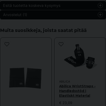
Esitä tuotetta koskeva kysymys
Arvostelut (1)
question
Kysy meiltä jotain tästä tuotteesta...
Lena
Muita suosikkeja, joista saatat pitää
1 vuosi sitten
name
Nimi
email
Sähköpostiosoite
ABILICA
Kyllä, voitte julkaista kysymykseni.
Abilica WristStraps -
Handledsstöd i
Elastiskt Material
€ 23,09