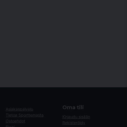
Oma tili
Asiakaspalvelu
Tietoa Sporttemasta
Kirjaudu sisään
Ostoehdot
Rekisteröidy
Blogi