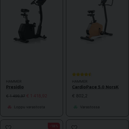
Lähetä kysymys
HAMMER
HAMMER
Presidio
CardioPace 5.0 NorsK
€ 1 418,92
€ 802,2
€ 1 499,97
Loppu varastosta
Varastossa
-18%