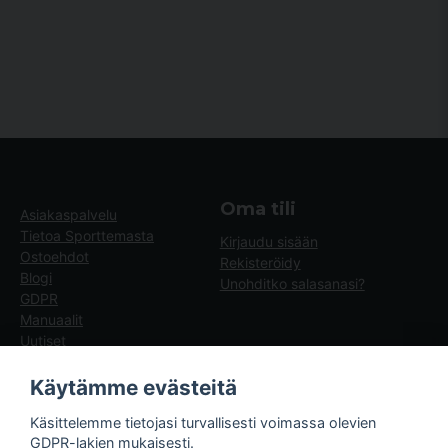
Oma tili
Asiakaspalvelu
Tietoa Sporttemasta
Kirjaudu sisään
Ostoehdot
Rekisteröidy
Blogi
Unohditko salasanasi?
GDPR
Manuaalit
Uutiset
Blogg - artiklar
Käytämme evästeitä
Sporttema
Käsittelemme tietojasi turvallisesti voimassa olevien
Drottninggatan 47
GDPR-lakien mukaisesti.
374 36 Karlshamn