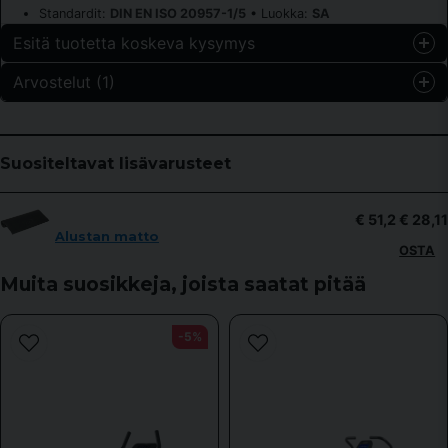
Standardit:
DIN EN ISO 20957-1/5
• Luokka:
SA
Esitä tuotetta koskeva kysymys
Arvostelut (1)
question
Kysy meiltä jotain tästä tuotteesta...
Anonyymi
9 kuukautta sitten
Suositeltavat lisävarusteet
name
Nimi
€ 51,2
€ 28,11
Alustan matto
OSTA
email
Muita suosikkeja, joista saatat pitää
Sähköpostiosoite
-5%
Kyllä, voitte julkaista kysymykseni.