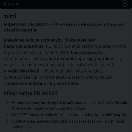
Kuvaus
:nimi
HAMMER RB 8000 – Premium rekumbenttipyörä
studiotasolla
Maksimaalinen suorituskyky. Maksimaalinen
harjoitusmukavuus.
RB 8000 tuo studiolaadun suoraan kotiisi.
Ergonominen istuin, moderni
10,1” kosketusnäyttö
,
huoltovapaa ja lähes
äänetön induktiojarrujärjestelmä
sekä
vakaa rakenne tekevät harjoittelusta sekä tehokasta että
niveliä säästävää
– täydellinen pitkiin harjoituksiin,
kuntoutukseen ja kohdennettuun kestävyysharjoitteluun.
Tarkka watinmittaus – EU-sertifioitu.
Miksi valita RB 8000?
Premium rekumbenttipyörä studiotasolla
– luokiteltu
SA (Studio
Approved)
, suunniteltu kovaan käyttöön.
10,1” TFT-kosketusnäyttö
, ohjaus kosketuksella tai säätönupilla.
Huoltovapaa, äänetön induktiojarru
takaa tasaisen ja pehmeän
polkemisen.