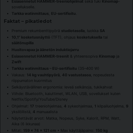
Esiasennetut HAMMER-treeniohjelmat
sekä tuki
Kinomap
-
sovellukselle.
Tarkka watinmittaus
,
EU-sertifioitu
.
Faktat – pikatiedot
Premium rekumbenttipyörä
studiotasolla
, luokka
SA
10,1” kosketusnäyttö
(TFT), ohjaus
kosketuksella
tai
säätönupilla
Huoltovapaa ja äänetön induktiojarru
Esiasennetut HAMMER-treenit
& yhteensopiva
Kinomap
ja
Zwift
Tarkka watinmittaus – EU-sertifioitu
(35–400 W)
Vakaus:
14 kg vauhtipyörä
,
40 vastustasoa
, nopeudesta
riippumaton kuormitus
Selkäystävällinen ergonomia: leveä selkänoja, tukikahvat
Viihde: Bluetooth, kaiuttimet, WLAN, USB, sovellukset kuten
Netflix/Spotify/YouTube/Disney
Ohjelmat:
17
treeniohjelmaa,
4
sykeohjelmaa,
1
kilpailuohjelma,
9
yksilöllistä,
4
manuaalista
Näytettävät arvot: Matka, Nopeus, Syke, Kalorit, RPM, Watt,
Aika (6 ikkunaa)
Mitat:
159 × 74 × 121 cm
• Max käyttäjäpaino:
150 kg