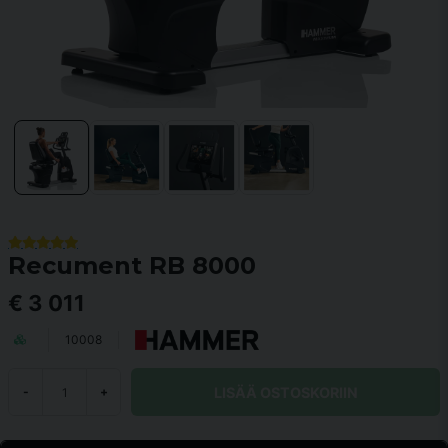
Recument RB 8000
€ 3 011
10008
LISÄÄ OSTOSKORIIN
-
+