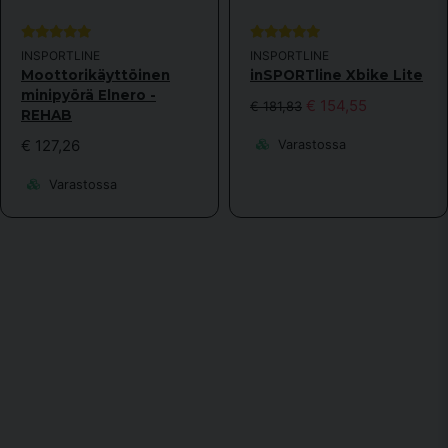
INSPORTLINE
INSPORTLINE
Moottorikäyttöinen
inSPORTline Xbike Lite
minipyörä Elnero -
€ 154,55
€ 181,83
REHAB
€ 127,26
Varastossa
Varastossa