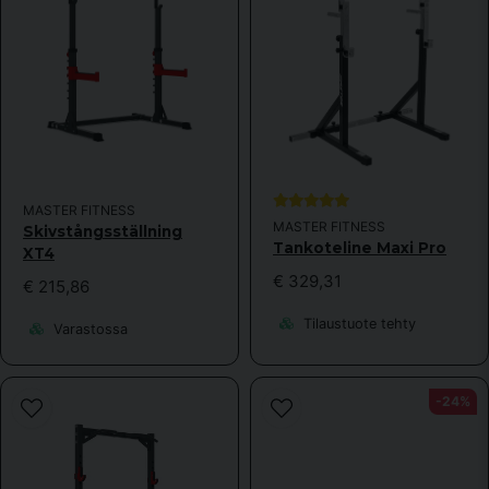
Vad är maxvikten som den klarar?
email
Sähköpostiosoite
Kauppa vastasi
Övre 150 kg
Nedre 100 kg
Kyllä, voitte julkaista kysymykseni.
MASTER FITNESS
MASTER FITNESS
Skivstångsställning
Tankoteline Maxi Pro
XT4
€ 329,31
€ 215,86
Tilaustuote tehty
Varastossa
Lähetä kysymys
-24%