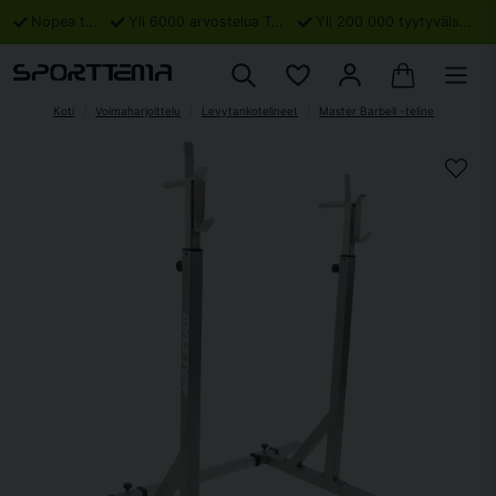
Nopea toimitus
Yli 6000 arvostelua Trustpilotissa
Yli 200 000 tyytyväistä asiakasta
Koti
Voimaharjoittelu
Levytankotelineet
Master Barbell -teline