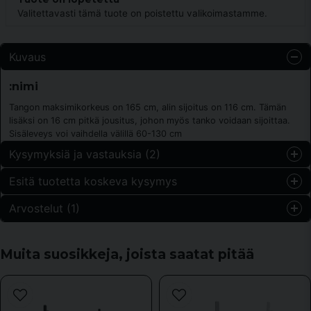
Valitettavasti tämä tuote on poistettu valikoimastamme.
Kuvaus
:nimi
Tangon maksimikorkeus on 165 cm, alin sijoitus on 116 cm. Tämän
lisäksi on 16 cm pitkä jousitus, johon myös tanko voidaan sijoittaa.
Sisäleveys voi vaihdella välillä 60-130 cm
Kysymyksiä ja vastauksia (2)
Esitä tuotetta koskeva kysymys
Shokria kysyi
11 kuukautta sitten
Arvostelut (1)
question
Vilk mått LBH har Master Skivstångsställning? Kn man
Kysy meiltä jotain tästä tuotteesta...
använda den till bänkpress?
Robban
Muita suosikkeja, joista saatat pitää
Kauppa vastasi
6 vuotta sitten
Mått (LxBxH): 160 x 88 x 165 cm
Bra kvalitet. Snabb leverans.
name
Nimi
Mats kysyi
1 vuosi sitten