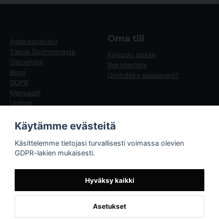
Oma tili
Asiakaspalvelu
Tietoa Sporttemasta
Kirjaudu sisään
Ostoehdot
Rekisteröidy
Blogi
Unohditko salasanasi?
GDPR
Manuaalit
Uutiset
Blogg - artiklar
Käytämme evästeitä
Sporttema
Käsittelemme tietojasi turvallisesti voimassa olevien
Drottninggatan 47
GDPR-lakien mukaisesti.
374 36 Karlshamn
Tel +46454-10920
Hyväksy kaikki
Asetukset