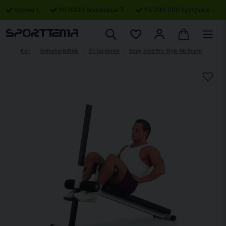
Nopea toimitus
Yli 6000 arvostelua Trustpilotissa
Yli 200 000 tyytyväistä asiakasta
Koti
Voimaharjoittelu
Sit-Up penkit
Body Solid Pro Style Ab Board