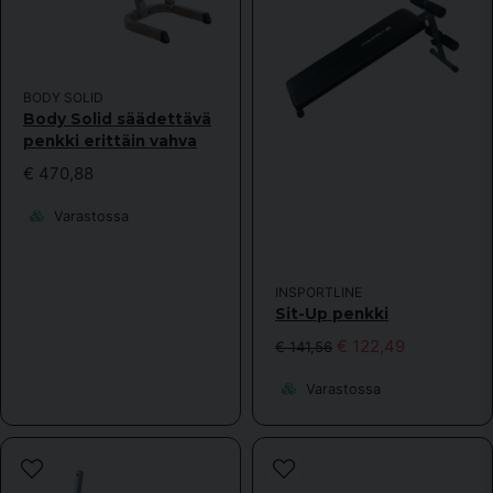
Kyllä, voitte julkaista kysymykseni.
BODY SOLID
Body Solid säädettävä
penkki erittäin vahva
€ 470,88
Varastossa
Lähetä kysymys
INSPORTLINE
Sit-Up penkki
€ 122,49
€ 141,56
Varastossa