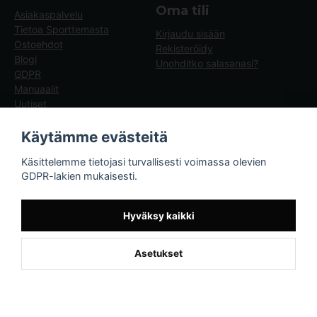
Oma tili
Asiakaspalvelu
Tietoa Sporttemasta
Kirjaudu sisään
Ostoehdot
Rekisteröidy
Blogi
Unohditko salasanasi?
GDPR
Manuaalit
Uutiset
Blogg - artiklar
Käytämme evästeitä
Sporttema
Käsittelemme tietojasi turvallisesti voimassa olevien
Drottninggatan 47
GDPR-lakien mukaisesti.
374 36 Karlshamn
Tel +46454-10920
Hyväksy kaikki
Asetukset
Powered by Nyehandel AB
if (window.location.hostname.endsWith('sporttema.se')) { var logoDiv =
document.getElementById('aaa_logo'); var trustpilotContainer =