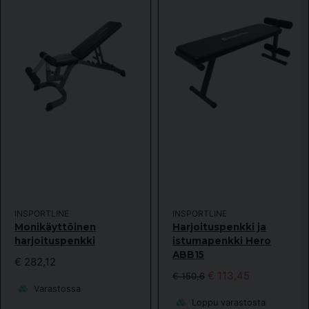
INSPORTLINE
INSPORTLINE
Monikäyttöinen
Harjoituspenkki ja
harjoituspenkki
istumapenkki Hero
ABB15
€ 282,12
€ 113,45
€ 150,6
Varastossa
Loppu varastosta