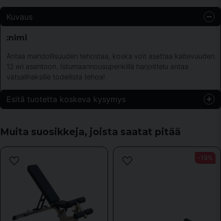
Kuvaus
:nimi
Antaa mahdollisuuden tehostaa, koska voit asettaa kaltevuuden
12 eri asentoon. Istumaannousupenkillä harjoittelu antaa
vatsalihaksille todellista tehoa!
Esitä tuotetta koskeva kysymys
question
Kysy meiltä jotain tästä tuotteesta...
Muita suosikkeja, joista saatat pitää
-13%
name
Nimi
email
Sähköpostiosoite