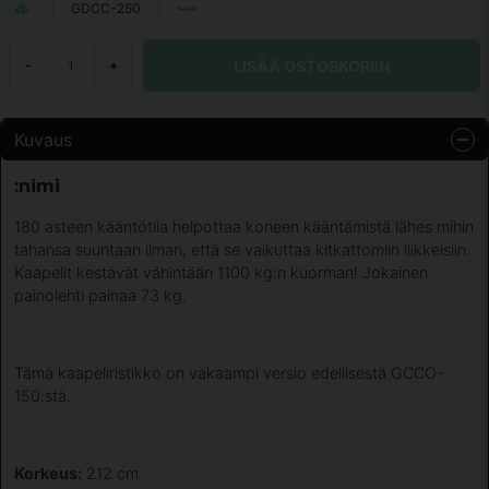
GDCC-250
LISÄÄ OSTOSKORIIN
-
+
Kuvaus
:nimi
180 asteen kääntötila helpottaa koneen kääntämistä lähes mihin
tahansa suuntaan ilman, että se vaikuttaa kitkattomiin liikkeisiin.
Kaapelit kestävät vähintään 1100 kg:n kuorman! Jokainen
painolehti painaa 73 kg.
Tämä kaapeliristikko on vakaampi versio edellisestä GCCO-
150:stä.
Korkeus:
212 cm