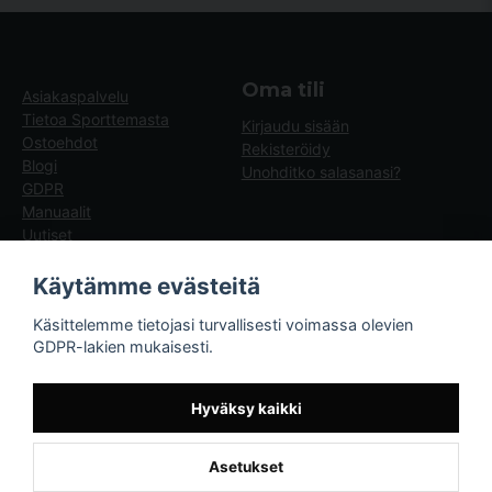
Oma tili
Asiakaspalvelu
Tietoa Sporttemasta
Kirjaudu sisään
Ostoehdot
Rekisteröidy
Blogi
Unohditko salasanasi?
GDPR
Manuaalit
Uutiset
Blogg - artiklar
Käytämme evästeitä
Sporttema
Käsittelemme tietojasi turvallisesti voimassa olevien
Drottninggatan 47
GDPR-lakien mukaisesti.
374 36 Karlshamn
Tel +46454-10920
Hyväksy kaikki
Asetukset