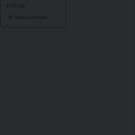
dette apparatet. Er det noe dere kan skaffe, og ev. pris??
€ 227,32
Tenker da i forbindelse med kjøp av apparatet.. :-)
Loppu varastosta
Kauppa vastasi
Ekstra vektmagasin Body Solid GDCC-250 (sporttema.no)
Lähetä kysymys