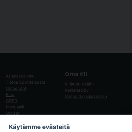
Kyllä, voitte julkaista kysymykseni.
Lähetä kysymys
Oma tili
Asiakaspalvelu
Tietoa Sporttemasta
Kirjaudu sisään
Ostoehdot
Rekisteröidy
Blogi
Unohditko salasanasi?
GDPR
Manuaalit
Uutiset
Blogg - artiklar
Käytämme evästeitä
Sporttema