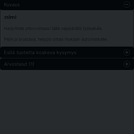
Kuvaus
:nimi
Harjoittele pitovoimaasi tällä näppärällä työkalulla.
Pieni ja joustava, helppo ottaa mukaan automatkalle.
Esitä tuotetta koskeva kysymys
Arvostelut (1)
question
Kysy meiltä jotain tästä tuotteesta...
Zlatan
2 vuotta sitten
Snabb leverans och produkten är precis som var på
name
bilden.
Nimi
email
Sähköpostiosoite