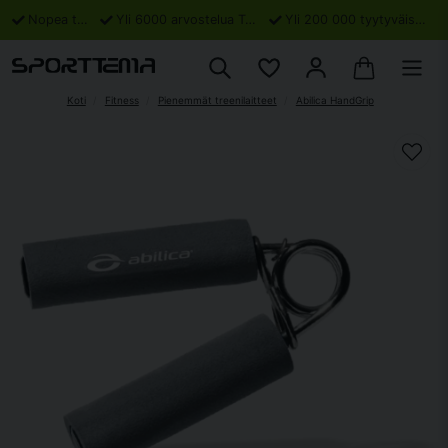
Nopea toimitus
Yli 6000 arvostelua Trustpilotissa
Yli 200 000 tyytyväistä asiakasta
Koti
Fitness
Pienemmät treenilaitteet
Abilica HandGrip