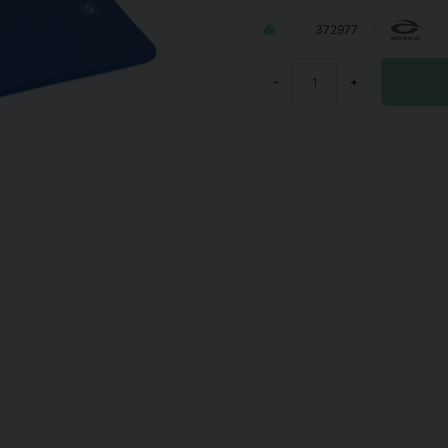
372977
-
+