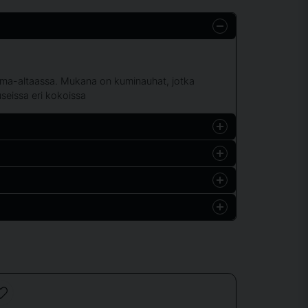
i uima-altaassa. Mukana on kuminauhat, jotka
 useissa eri kokoissa
Hämta