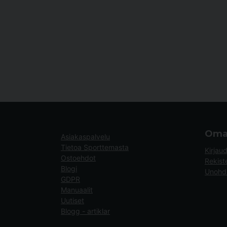
Oma 
Asiakaspalvelu
Tietoa Sporttemasta
Kirjau
Ostoehdot
Rekist
Blogi
Unohdi
GDPR
Manuaalit
Uutiset
Blogg - artiklar