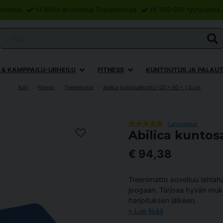
oimitus
Yli 6000 arvostelua Trustpilotissa
Yli 200 000 tyytyväistä 
Hae...
 & KAMPPAILU-URHEILU
FITNESS
KUNTOUTUS JA PALAU
Koti
Fitness
Treenimatto
Abilica kuntosalimatto 120 x 60 x 1,5 cm
1 arvostelut
Abilica kuntosa
€ 94,38
Treenimatto soveltuu lattiaha
joogaan. Tarjoaa hyvän muka
harjoituksen jälkeen.
Lue lisää