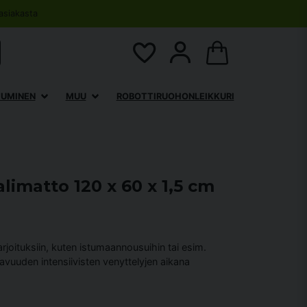
asiakasta
TUMINEN
MUU
ROBOTTIRUOHONLEIKKURI
limatto 120 x 60 x 1,5 cm
rjoituksiin, kuten istumaannousuihin tai esim.
vuuden intensiivisten venyttelyjen aikana