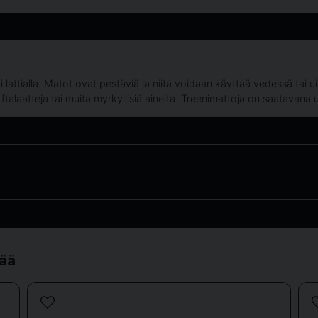
i lattialla. Matot ovat pestäviä ja niitä voidaan käyttää vedessä ta
llä ftalaatteja tai muita myrkyllisiä aineita. Treenimattoja on saatavana
tää
email
Sähköpostiosoite
 träningsaktiviteter