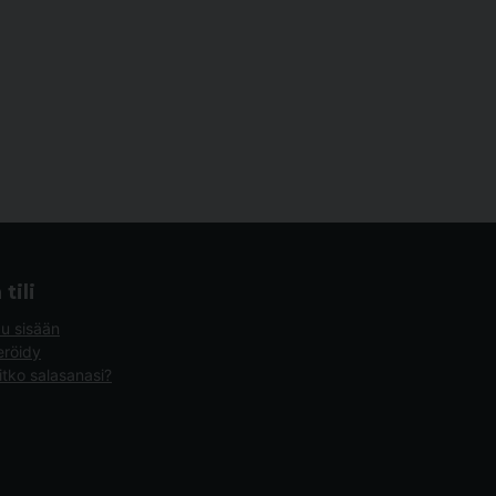
tili
du sisään
eröidy
tko salasanasi?