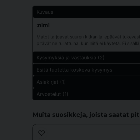
Kuvaus
:nimi
Matot tarjoavat suuren kitkan ja lepäävät tukevast
pitävät ne rullattuina, kun niitä ei käytetä. Ei sisä
Kysymyksiä ja vastauksia (2)
Esitä tuotetta koskeva kysymys
alea kysyi
1 vuosi sitten
Asiakirjat (1)
question
vad är den gjord av för material?
Kysy meiltä jotain tästä tuotteesta...
Arvostelut (1)
Kauppa vastasi
372975_manual.pdf
2.49 MB
Här finns information om Abilicas mattor.
Abilica TrainingMat ECO Abilica Swedish
Sandor
Muita suosikkeja, joista saatat pi
name
5 vuotta sitten
Nimi
Mycket bra kvalitet, lätt att använda i våra dagliga
Calle kysyi
1 vuosi sitten
Vilken färg är denna mattan i?