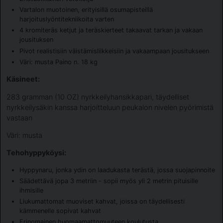
Vartalon muotoinen, erityisillä osumapisteillä
harjoituslyöntitekniikoita varten
4 kromiteräs ketjut ja teräskierteet takaavat tarkan ja vakaan
jousituksen
Pivot realistisiin väistämisliikkeisiin ja vakaampaan jousitukseen
Väri: musta Paino n. 18 kg
Käsineet:
283 gramman (10 OZ) nyrkkeilyhansikkapari, täydelliset
nyrkkeilysäkin kanssa harjoitteluun peukalon nivelen pyörimistä
vastaan
​​Väri: musta
Tehohyppyköysi:
Hyppynaru, jonka ydin on laadukasta terästä, jossa suojapinnoite
Säädettävä jopa 3 metriin - sopii myös yli 2 metrin pituisille
ihmisille
Liukumattomat muoviset kahvat, joissa on täydellisesti
kämmenelle sopivat kahvat
Erinomainen huomaamattomuuteen koulutusta