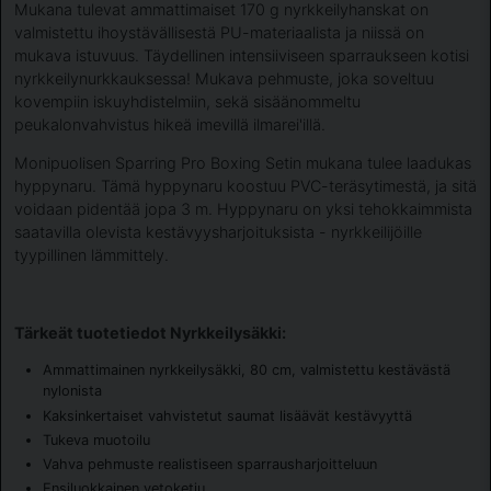
Mukana tulevat ammattimaiset 170 g nyrkkeilyhanskat on
valmistettu ihoystävällisestä PU-materiaalista ja niissä on
mukava istuvuus. Täydellinen intensiiviseen sparraukseen kotisi
nyrkkeilynurkkauksessa! Mukava pehmuste, joka soveltuu
kovempiin iskuyhdistelmiin, sekä sisäänommeltu
peukalonvahvistus hikeä imevillä ilmarei'illä.
Monipuolisen Sparring Pro Boxing Setin mukana tulee laadukas
hyppynaru. Tämä hyppynaru koostuu PVC-teräsytimestä, ja sitä
voidaan pidentää jopa 3 m. Hyppynaru on yksi tehokkaimmista
saatavilla olevista kestävyysharjoituksista - nyrkkeilijöille
tyypillinen lämmittely.
Tärkeät tuotetiedot Nyrkkeilysäkki:
Ammattimainen nyrkkeilysäkki, 80 cm, valmistettu kestävästä
nylonista
Kaksinkertaiset vahvistetut saumat lisäävät kestävyyttä
Tukeva muotoilu
Vahva pehmuste realistiseen sparrausharjoitteluun
Ensiluokkainen vetoketju