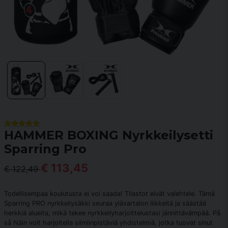
HAMMER BOXING Nyrkkeilysetti
Sparring Pro
€ 113,45
€ 122,49
Todellisempaa koulutusta ei voi saada! Tilastot eivät valehtele. Tämä
Sparring PRO nyrkkeilysäkki seuraa ylävartalon liikkeitä ja säästää
herkkiä alueita, mikä tekee nyrkkeilyharjoittelustasi jännittävämpää. På
så Näin voit harjoitella silmiinpistäviä yhdistelmiä, jotka tuovat sinut