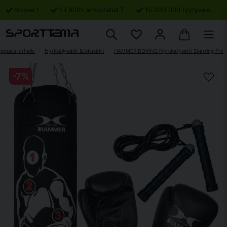
Nopea toimitus
Yli 6000 arvostelua Trustpilotissa
Yli 200 000 tyytyväistä asiakasta
ppailu-urheilu
Nyrkkeilysäkit & iskusäkit
HAMMER BOXING Nyrkkeilysetti Sparring Pro
-
7
%