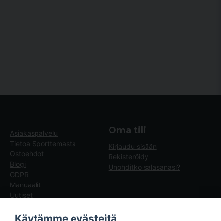
Oma tili
Asiakaspalvelu
Tietoa Sporttemasta
Kirjaudu sisään
Ostoehdot
Rekisteröidy
Blogi
Unohditko salasanasi?
GDPR
Manuaalit
Uutiset
Blogg - artiklar
Käytämme evästeitä