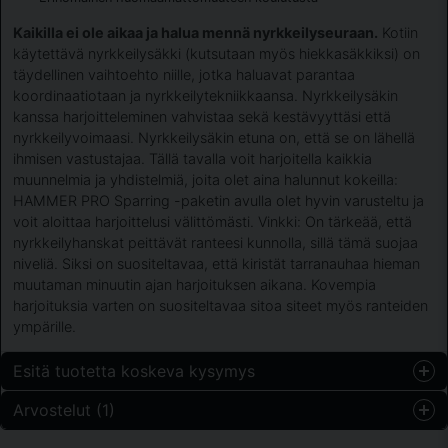
Kaikilla ei ole aikaa ja halua mennä nyrkkeilyseuraan.
Kotiin
käytettävä nyrkkeilysäkki (kutsutaan myös hiekkasäkkiksi) on
täydellinen vaihtoehto niille, jotka haluavat parantaa
koordinaatiotaan ja nyrkkeilytekniikkaansa. Nyrkkeilysäkin
kanssa harjoitteleminen vahvistaa sekä kestävyyttäsi että
nyrkkeilyvoimaasi. Nyrkkeilysäkin etuna on, että se on lähellä
ihmisen vastustajaa. Tällä tavalla voit harjoitella kaikkia
muunnelmia ja yhdistelmiä, joita olet aina halunnut kokeilla:
HAMMER PRO Sparring -paketin avulla olet hyvin varusteltu ja
voit aloittaa harjoittelusi välittömästi. Vinkki: On tärkeää, että
nyrkkeilyhanskat peittävät ranteesi kunnolla, sillä tämä suojaa
niveliä. Siksi on suositeltavaa, että kiristät tarranauhaa hieman
muutaman minuutin ajan harjoituksen aikana. Kovempia
harjoituksia varten on suositeltavaa sitoa siteet myös ranteiden
ympärille.
Esitä tuotetta koskeva kysymys
Arvostelut (1)
question
Kysy meiltä jotain tästä tuotteesta...