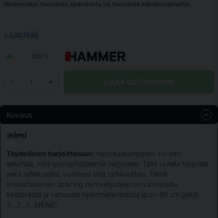
lähemmäksi todellista sparrausta tai todellista kilpailutilannetta.
Lue lisää
92013
LISÄÄ OSTOSKORIIN
-
+
Kuvaus
:nimi
Täydellinen harjoitteluun:
harjoituskumppani voi mm.
selvittää, mitä lyöntiyhdistelmiä harjoitella. Tällä tavalla harjoitat
sekä refleksejäsi, voimaasi että tarkkuuttasi. Tämä
ammattimainen sparring nyrkkeilysäkki on valmistettu
kestävästä ja vahvasta nylonmateriaalista ja on 80 cm pitkä.
3...2...1...MENE!