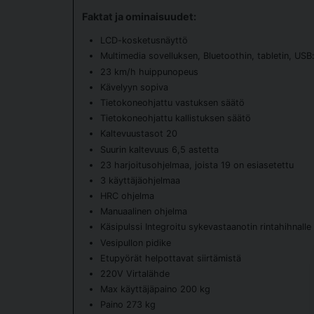
Faktat ja ominaisuudet:
LCD-kosketusnäyttö
Multimedia sovelluksen, Bluetoothin, tabletin, USB:
23 km/h huippunopeus
Kävelyyn sopiva
Tietokoneohjattu vastuksen säätö
Tietokoneohjattu kallistuksen säätö
Kaltevuustasot 20
Suurin kaltevuus 6,5 astetta
23 harjoitusohjelmaa, joista 19 on esiasetettu
3 käyttäjäohjelmaa
HRC ohjelma
Manuaalinen ohjelma
Käsipulssi Integroitu sykevastaanotin rintahihnalle
Vesipullon pidike
Etupyörät helpottavat siirtämistä
220V Virtalähde
Max käyttäjäpaino 200 kg
Paino 273 kg