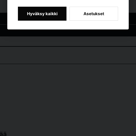
Hyväksy kaikki
Asetukset
email
Sähköpostiosoite
tää