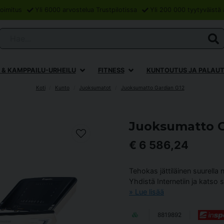
oimitus
Yli 6000 arvostelua Trustpilotissa
Yli 200 000 tyytyväistä 
Hae...
 & KAMPPAILU-URHEILU
FITNESS
KUNTOUTUS JA PALAU
Koti
Kunto
Juoksumatot
Juoksumatto Gardian G12
Juoksumatto G
€ 6 586,24
Tehokas jättiläinen suurella 
Yhdistä Internetiin ja katso
Lue lisää
8819892