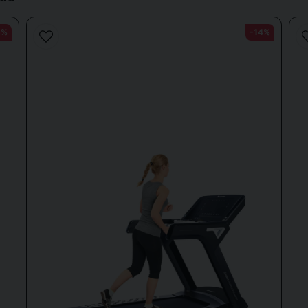
5%
-14%
Lähetä kysymys