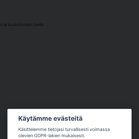
n ja kuulokkeiden tuella
Käytämme evästeitä
Käsittelemme tietojasi turvallisesti voimassa
olevien GDPR-lakien mukaisesti.