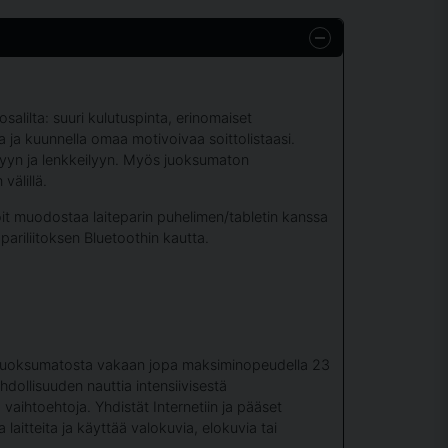
salilta: suuri kulutuspinta, erinomaiset
a ja kuunnella omaa motivoivaa soittolistaasi.
lyyn ja lenkkeilyyn. Myös juoksumaton
välillä.
 voit muodostaa laiteparin puhelimen/tabletin kanssa
 pariliitoksen Bluetoothin kautta.
ee juoksumatosta vakaan jopa maksiminopeudella 23
ahdollisuuden nauttia intensiivisestä
ihtoehtoja. Yhdistät Internetiin ja pääset
 laitteita ja käyttää valokuvia, elokuvia tai