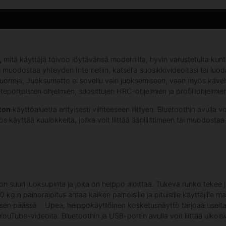
,
mitä käyttäjä toivoo löytävänsä modernilta, hyvin varustetulta kunto
 muodostaa yhteyden Internetiin, katsella suosikkivideoitasi tai luod
kuormia. Juoksumatto ei sovellu vain juoksemiseen, vaan myös käve
epohjaisten ohjelmien, suosittujen HRC-ohjelmien ja profiiliohjelmien 
ton
käyttöaluetta erityisesti viihteeseen liittyen. Bluetoothin avulla
ös käyttää kuulokkeita, jotka voit liittää ääniliittimeen tai muodostaa
on suuri juoksupinta ja joka on helppo aloittaa. Tukeva runko tek
0 kg:n painorajoitus antaa kaiken painoisille ja pituisille käyttäjille m
ksen päässä Upea, helppokäyttöinen kosketusnäyttö tarjoaa useita va
ouTube-videoita. Bluetoothin ja USB-portin avulla voit liittää ulkoisia