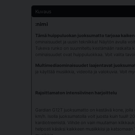
Kuvaus
:nimi
Tämä huippuluokan juoksumatto tarjoaa kaiken
ominaisuudet ja uusin tekniikka! Näytön avulla voit
Tukeva runko on suunniteltu kestämään raskaita 
ominaisuudet ovat huippuluokkaa. Voit valita tavoit
Multimediaominaisuudet laajentavat juoksuma
ja käyttää musiikkia, videoita ja valokuvia. Voit my
Rajoittamaton intensiivinen harjoittelu
Gardian G12T juoksumatto on kestävä kone, jolla 
km/h. Isolla juoksumatolla voit juosta kuin tuuli! 20
kardiotreenistä. Viihde on vain muutaman klikkau
helposti käsiksi kaikkeen musiikkiisi ja katsomaan Y