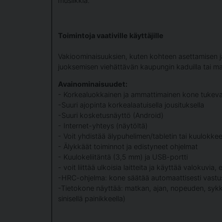
musiikkia.
Toimintoja vaativille käyttäjille
Vakioominaisuuksien, kuten kohteen asettamisen j
juoksemisen viehättävän kaupungin kaduilla tai maase
Avainominaisuudet:
- Korkealuokkainen ja ammattimainen kone tukevall
-Suuri ajopinta korkealaatuisella jousituksella
-Suuri kosketusnäyttö (Android)
- Internet-yhteys (näytöltä)
- Voit yhdistää älypuhelimen/tabletin tai kuulokke
- Älykkäät toiminnot ja edistyneet ohjelmat
- Kuulokeliitäntä (3,5 mm) ja USB-portti
- voit liittää ulkoisia laitteita ja käyttää valokuvia,
-HRC-ohjelma: kone säätää automaattisesti vastust
-Tietokone näyttää: matkan, ajan, nopeuden, sykkee
sinisellä painikkeella)