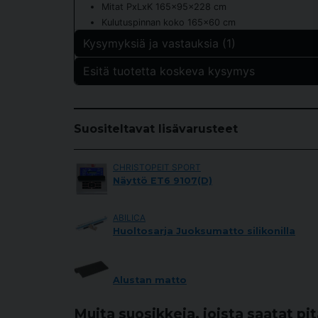
Mitat PxLxK 165x95x228 cm
Kulutuspinnan koko 165x60 cm
Kysymyksiä ja vastauksia (1)
Esitä tuotetta koskeva kysymys
Sakari Nieminen kysyi
5 kuukautta sitten
question
ram är den metal !
Kysy meiltä jotain tästä tuotteesta...
Suositeltavat lisävarusteet
Kauppa vastasi
Ja
CHRISTOPEIT SPORT
name
Näyttö ET6 9107(D)
Nimi
ABILICA
Huoltosarja Juoksumatto silikonilla
Kyllä, voitte julkaista kysymykseni.
Alustan matto
Muita suosikkeja, joista saatat pi