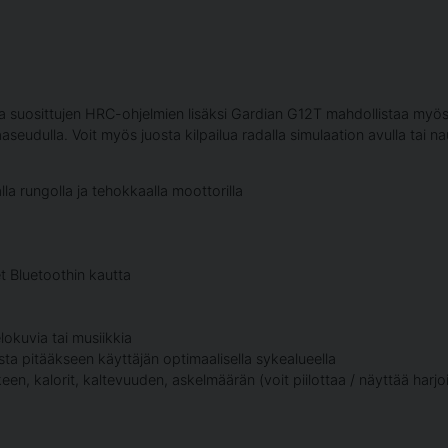
a suosittujen HRC-ohjelmien lisäksi Gardian G12T mahdollistaa myös 
udulla. Voit myös juosta kilpailua radalla simulaation avulla tai nautti
a rungolla ja tehokkaalla moottorilla
et Bluetoothin kautta
 elokuvia tai musiikkia
a pitääkseen käyttäjän optimaalisella sykealueella
n, kalorit, kaltevuuden, askelmäärän (voit piilottaa / näyttää harjo