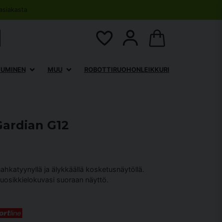
asiakasta
TUMINEN
MUU
ROBOTTIRUOHONLEIKKURI
ardian G12
nahkatyynyllä ja älykkäällä kosketusnäytöllä.
 suosikkielokuvasi suoraan näyttö.