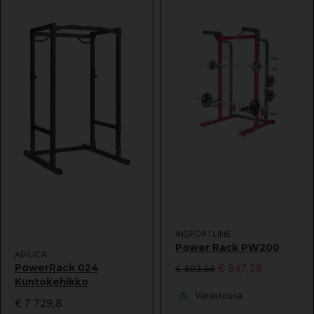
email
Sähköpostiosoite
Kyllä, voitte julkaista kysymykseni.
Lähetä kysymys
INSPORTLINE
Power Rack PW200
ABILICA
€ 847,38
PowerRack 024
€ 893,56
Kuntokehikko
Varastossa
€ 7 729,8