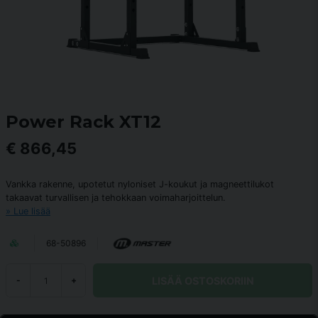
Power Rack XT12
€ 866,45
Vankka rakenne, upotetut nyloniset J-koukut ja magneettilukot
takaavat turvallisen ja tehokkaan voimaharjoittelun.
Lue lisää
68-50896
LISÄÄ OSTOSKORIIN
-
+