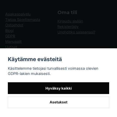
Oma tili
Asiakaspalvelu
Tietoa Sporttemasta
Kirjaudu sisään
Ostoehdot
Rekisteröidy
Blogi
Unohditko salasanasi?
GDPR
Manuaalit
Uutiset
Blogg - artiklar
Käytämme evästeitä
Sporttema
Käsittelemme tietojasi turvallisesti voimassa olevien
Drottninggatan 47
GDPR-lakien mukaisesti.
374 36 Karlshamn
Tel +46454-10920
Hyväksy kaikki
Asetukset
Powered by Nyehandel AB