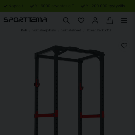
Nopea toimitus
Yli 6000 arvostelua Trustpilotissa
Yli 200 000 tyytyväistä asiakasta
Koti
Voimaharjoittelu
Voimatelineet
Power Rack XT12