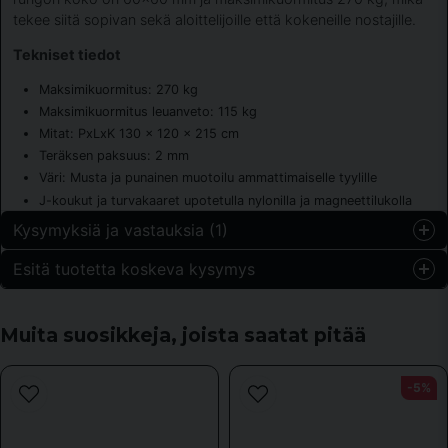
tekee siitä sopivan sekä aloittelijoille että kokeneille nostajille.
Tekniset tiedot
Maksimikuormitus: 270 kg
Maksimikuormitus leuanveto: 115 kg
Mitat: PxLxK 130 x 120 x 215 cm
Teräksen paksuus: 2 mm
Väri: Musta ja punainen muotoilu ammattimaiselle tyylille
J-koukut ja turvakaaret upotetulla nylonilla ja magneettilukolla
Kysymyksiä ja vastauksia (1)
Esitä tuotetta koskeva kysymys
Kalin kysyi
2 vuotta sitten
question
Hei. Hvor mye veier produktet sjøl?
Kysy meiltä jotain tästä tuotteesta...
Muita suosikkeja, joista saatat pitää
Kauppa vastasi
152 kg
-5%
name
Nimi