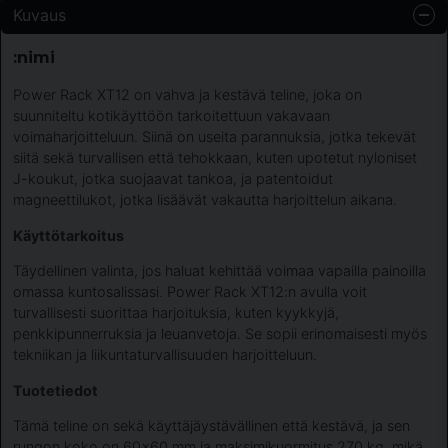
Kuvaus
:nimi
Power Rack XT12 on vahva ja kestävä teline, joka on
suunniteltu kotikäyttöön tarkoitettuun vakavaan
voimaharjoitteluun. Siinä on useita parannuksia, jotka tekevät
siitä sekä turvallisen että tehokkaan, kuten upotetut nyloniset
J-koukut, jotka suojaavat tankoa, ja patentoidut
magneettilukot, jotka lisäävät vakautta harjoittelun aikana.
Käyttötarkoitus
Täydellinen valinta, jos haluat kehittää voimaa vapailla painoilla
omassa kuntosalissasi. Power Rack XT12:n avulla voit
turvallisesti suorittaa harjoituksia, kuten kyykkyjä,
penkkipunnerruksia ja leuanvetoja. Se sopii erinomaisesti myös
tekniikan ja liikuntaturvallisuuden harjoitteluun.
Tuotetiedot
Tämä teline on sekä käyttäjäystävällinen että kestävä, ja sen
rungon koko on 60x60 mm ja maksimikuormitus 270 kg, mikä