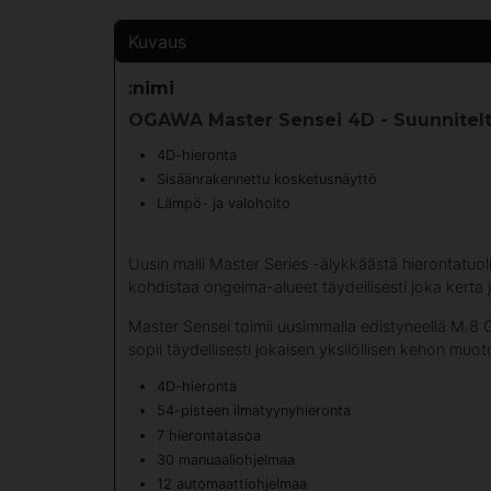
Kuvaus
:nimi
OGAWA Master Sensei 4D - Suunnitelt
4D-hieronta
Sisäänrakennettu kosketusnäyttö
Lämpö- ja valohoito
Uusin malli Master Series -älykkäästä hierontatuo
kohdistaa ongelma-alueet täydellisesti joka kerta ja
Master Sensei toimii uusimmalla edistyneellä M.8 G
sopii täydellisesti jokaisen yksilöllisen kehon muot
4D-hieronta
54-pisteen ilmatyynyhieronta
7 hierontatasoa
30 manuaaliohjelmaa
12 automaattiohjelmaa