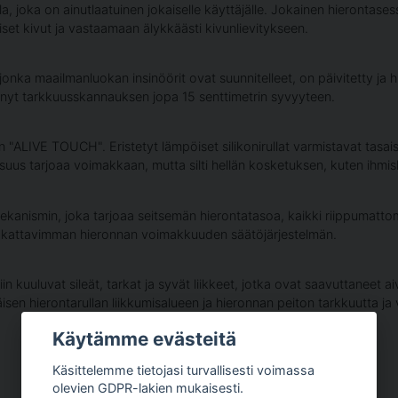
la, joka on ainutlaatuinen jokaiselle käyttäjälle. Jokainen hierontas
set kivut ja vastaamaan älykkäästi kivunlievitykseen.
, jonka maailmanluokan insinöörit ovat suunnitelleet, on päivitetty 
 nyt tarkkuusskannauksen jopa 15 senttimetrin syvyyteen.
n "ALIVE TOUCH". Eristetyt lämpöiset silikonirullat varmistavat ta
s tarjoaa voimakkaan, mutta silti hellän kosketuksen, kuten ihmis
nismin, joka tarjoaa seitsemän hierontatasoa, kaikki riippumattomia
 kattavimman hieronnan voimakkuuden säätöjärjestelmän.
n kuuluvat sileät, tarkat ja syvät liikkeet, jotka ovat saavuttaneet a
äisen hierontarullan liikkumisalueen ja hieronnan peiton tarkkuutta j
Käytämme evästeitä
Käsittelemme tietojasi turvallisesti voimassa
olevien GDPR-lakien mukaisesti.