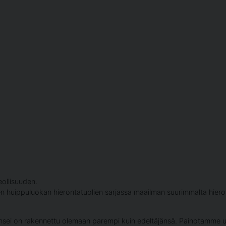
eollisuuden.
 huippuluokan hierontatuolien sarjassa maailman suurimmalta hiero
nsei on rakennettu olemaan parempi kuin edeltäjänsä. Painotamme uu