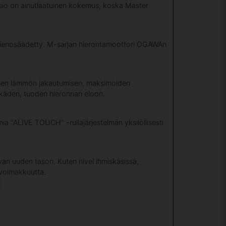
essio on ainutlaatuinen kokemus, koska Master
ja hienosäädetty. M-sarjan hierontamoottori OGAWAn
saisen lämmön jakautumisen, maksimoiden
käden, tuoden hieronnan eloon.
 "ALIVE TOUCH" -rullajärjestelmän yksilöllisesti
ivan uuden tason. Kuten nivel ihmiskäsissä,
a voimakkuutta.