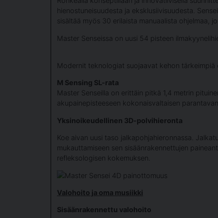
Rohkealla konseptillaan ja innovatiivisella suunnit
hienostuneisuudesta ja eksklusiivisuudesta. Sense
sisältää myös 30 erilaista manuaalista ohjelmaa, jot
Master Senseissa on uusi 54 pisteen ilmakyynelihi
Modernit teknologiat suojaavat kehon tärkeimpiä 
M Sensing SL-rata
Master Senseilla on erittäin pitkä 1,4 metrin pitui
akupainepisteeseen kokonaisvaltaisen parantava
Yksinoikeudellinen 3D-polvihieronta
Koe aivan uusi taso jalkapohjahieronnassa. Jalkatu
mukauttamiseen sen sisäänrakennettujen paineantur
refleksologisen kokemuksen.
Valohoito ja oma musiikki
Sisäänrakennettu valohoito