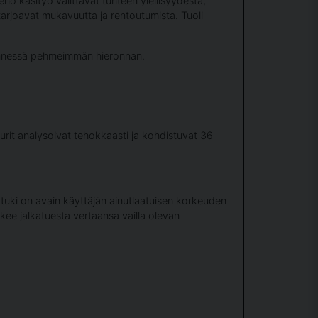
eno käsityö välittävät tunteen ylellisyydestä,
arjoavat mukavuutta ja rentoutumista. Tuoli
 mennessä pehmeimmän hieronnan.
turit analysoivat tehokkaasti ja kohdistuvat 36
atuki on avain käyttäjän ainutlaatuisen korkeuden
ee jalkatuesta vertaansa vailla olevan