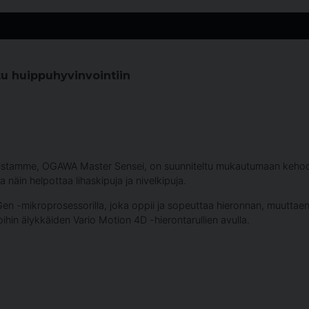
u huippuhyvinvointiin
listamme, OGAWA Master Sensei, on suunniteltu mukautumaan kehoosi j
 näin helpottaa lihaskipuja ja nivelkipuja.
en -mikroprosessorilla, joka oppii ja sopeuttaa hieronnan, muuttaen h
oihin älykkäiden Vario Motion 4D -hierontarullien avulla.