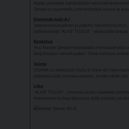
itseäsi parhaalla mahdollisella hierontakokemuksel
Sensei on suunniteltu ymmärtämään kehosi ja erilai
Enemmän kuin A.I
Vallankumouksellinen ja palkittu hierontamoottori
patentoimalla "ALIVE TOUCH" -analyysillä tarjoaa
Kosketus
Yksi Master Sensein keskeisistä ominaisuuksista o
lämpöhoidon tehokkuuden. Tämä mahtava ominaisuu
Voima
OGAWA on kehittänyt myös S-drive 4D-hierontameka
säädettävästä voimakkuudesta, luoden tähän asti
Liike
"ALIVE TOUCH" -ominaisuuksien keskeisiin piirteisii
mekanismin korkea liikkuvuus lisää jokaisen yksitt