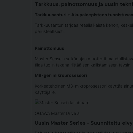
Tarkkuus, painottomuus ja uusin tekni
Tarkkuusanturi + Akupainepisteen tunnistusan
Tarkkuusanturi tarjoaa reaaliaikaista kehon, keskei
perusteellisesti.
Painottomuus
Master Sensein selkänojan moottorit mahdollista
tilaa tuolin takana riittää sen kallistamiseen täysin.
M8-gen mikroprosessori
Korkeatehoinen M8-mikroprosessori käyttää ainutl
käyttäjälle.
OGAWA Master Drive ai
Uusin Master Series - Suunniteltu elv