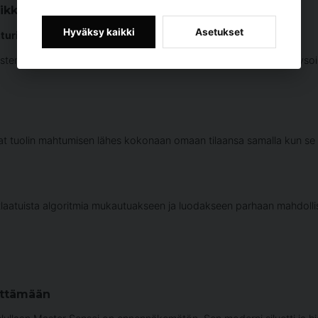
ikka
Hyväksy kaikki
Asetukset
turi
sten akupainepisteiden ja kipeiden kohtien havaitsemista ja analysoin
vat tuolin mahtumisen lähes kokonaan omaan tilaansa samalla kun s
aatuista algoritmia mukautuakseen ja luodakseen parhaan mahdollis
yttämään