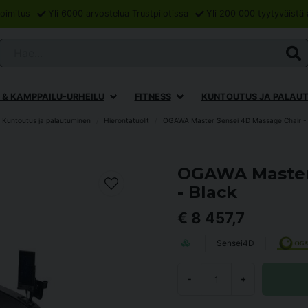
oimitus
Yli 6000 arvostelua Trustpilotissa
Yli 200 000 tyytyväistä 
Hae...
 & KAMPPAILU-URHEILU
FITNESS
KUNTOUTUS JA PALAU
Kuntoutus ja palautuminen
Hierontatuolit
OGAWA Master Sensei 4D Massage Chair -
OGAWA Master 
- Black
€ 8 457,7
Sensei4D
-
+