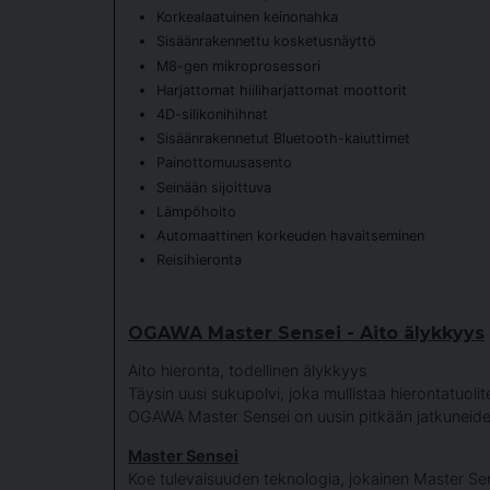
Korkealaatuinen keinonahka
Sisäänrakennettu kosketusnäyttö
M8-gen mikroprosessori
Harjattomat hiiliharjattomat moottorit
4D-silikonihihnat
Sisäänrakennetut Bluetooth-kaiuttimet
Painottomuusasento
Seinään sijoittuva
Lämpöhoito
Automaattinen korkeuden havaitseminen
Reisihieronta
OGAWA Master Sensei - Aito älykkyys
Aito hieronta, todellinen älykkyys
Täysin uusi sukupolvi, joka mullistaa hierontatuolit
OGAWA Master Sensei on uusin pitkään jatkuneiden
Master Sensei
Koe tulevaisuuden teknologia, jokainen Master Se