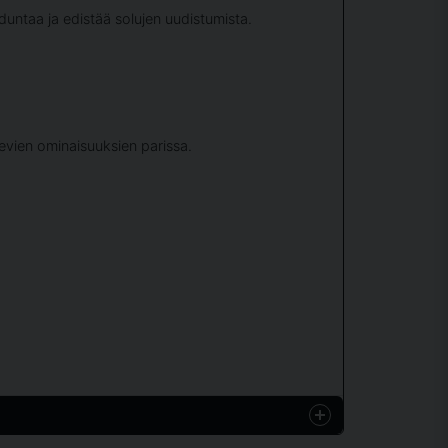
duntaa ja edistää solujen uudistumista.
evien ominaisuuksien parissa.