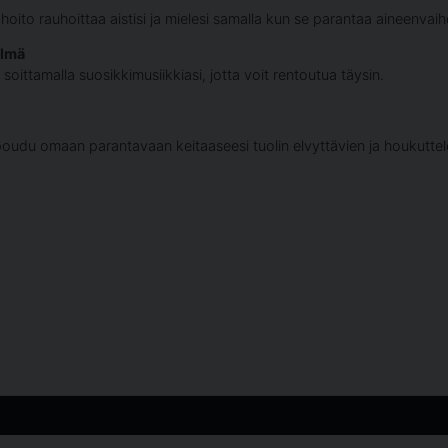
oito rauhoittaa aistisi ja mielesi samalla kun se parantaa aineenvaih
elmä
oittamalla suosikkimusiikkiasi, jotta voit rentoutua täysin.
oudu omaan parantavaan keitaaseesi tuolin elvyttävien ja houkuttel