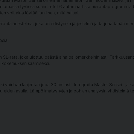
telullaan Master Sensei on ennennäkemätön. Sen moderni siluetti ja hi
in omassa tyylissä suunnitellut 6 automaattista hierontaprogrammia t
en voit aina löytää juuri sen, mitä haluat.
erontajärjestelmä, joka on edistynein järjestelmä ja tarjoaa tähän
osia
nen SL-rata, joka ulottuu päästä aina pallomerkkeihin asti. Tarkkuusan
n kokemuksen saamiseksi.
ki voidaan laajentaa jopa 30 cm asti. Integroitu Master Sensei -jalk
eiden avulla. Lämpöilmatyynyjen ja pohjan analyysin yhdistelmä tek