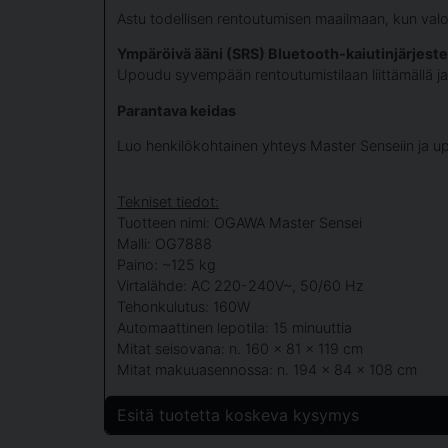
Astu todellisen rentoutumisen maailmaan, kun valoh
Ympäröivä ääni (SRS) Bluetooth-kaiutinjärjest
Upoudu syvempään rentoutumistilaan liittämällä ja s
Parantava keidas
Luo henkilökohtainen yhteys Master Senseiin ja up
Tekniset tiedot:
Tuotteen nimi: OGAWA Master Sensei
Malli: OG7888
Paino: ~125 kg
Virtalähde: AC 220-240V~, 50/60 Hz
Tehonkulutus: 160W
Automaattinen lepotila: 15 minuuttia
Mitat seisovana: n. 160 x 81 x 119 cm
Mitat makuuasennossa: n. 194 x 84 x 108 cm
Esitä tuotetta koskeva kysymys